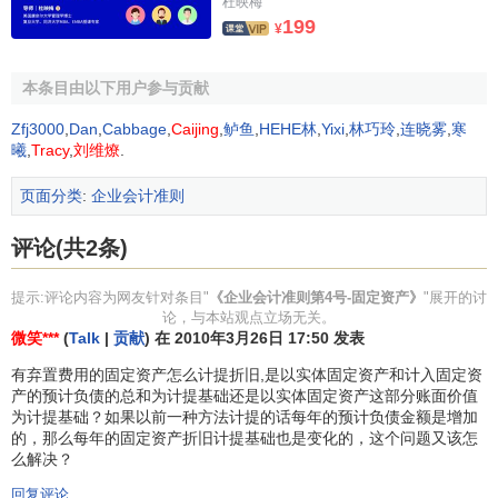
杜映梅
199
除外。
¥
第十二条
非货币性资产交换
、
债务重组
、
企业合并
和
融
本条目由以下用户参与贡献
资租赁
取得的固定资产的
成本
，应当分别按照
《企业会计准
则第7号——非货币性资产交换》
、
《企业会计准则第12号
Zfj3000
,
Dan
,
Cabbage
,
Caijing
,
鲈鱼
,
HEHE林
,
Yixi
,
林巧玲
,
连晓雾
,
寒
曦
,
Tracy
,
刘维燎
.
——债务重组》
、
《企业会计准则第20号——企业合并》
和
《企业会计准则第21号——租赁》
确定。
页面分类
:
企业会计准则
第十三条 确定固定资产成本时，应当考虑预计
弃置费用
评论(共2条)
因素。
提示:评论内容为网友针对条目"
《企业会计准则第4号-固定资产》
"展开的讨
第四章 后续计量
论，与本站观点立场无关。
微笑***
(
Talk
|
贡献
) 在 2010年3月26日 17:50 发表
第十四条 企业应当对所有固定资产计提
折旧
。但是，已
有弃置费用的固定资产怎么计提折旧,是以实体固定资产和计入固定资
提足折旧
仍继续使用的固定资产和单独计价入账的土地除
产的预计负债的总和为计提基础还是以实体固定资产这部分账面价值
为计提基础？如果以前一种方法计提的话每年的预计负债金额是增加
外。
的，那么每年的固定资产折旧计提基础也是变化的，这个问题又该怎
么解决？
折旧，是指在固定资产使用寿命内，按照确定的方法对
应计折旧额进行系统分摊。
回复评论