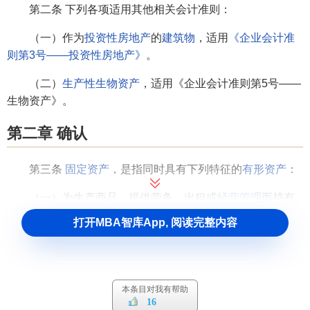
第二条 下列各项适用其他相关会计准则：
（一）作为
投资性房地产
的
建筑物
，适用
《企业会计准
则第3号——投资性房地产》
。
（二）
生产性生物资产
，适用《企业会计准则第5号——
生物资产》。
第二章 确认
第三条
固定资产
，是指同时具有下列特征的
有形资产
：
（一）为生产商品、提供劳务、出租或
经营管理
而持有
的；
打开MBA智库App, 阅读完整内容
（二）
使用寿命
超过一个
会计年度
。
使用寿命，是指企业使用固定资产的预计期间，或者该
固定资产所能生产产品或提供劳务的数量。
本条目对我有帮助
16