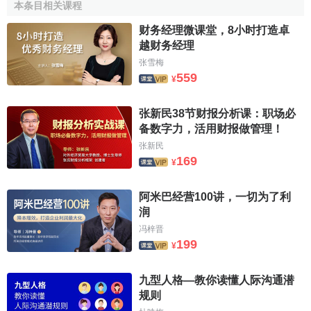
本条目相关课程
项资产的
运输费
、
装卸费
、安装费和专业人员服务费等。
财务经理微课堂，8小时打造卓
以一笔款项购入多项没有单独标价的固定资产，应当按
越财务经理
照各项固定资产公允价值比例对
总成本
进行分配，分别确定
张雪梅
各项固定资产的成本。
559
¥
购买固定资产的价款超过正常信用条件
延期支付
，实质
张新民38节财报分析课：职场必
上具有
融资
性质的，固定资产的成本以购买价款的现值为基
备数字力，活用财报做管理！
础确定。实际支付的价款与购买价款的现值之间的差额，除
张新民
按照
《企业会计准则第17号——借款费用》
应予
资本化
的以
169
¥
外，应当在
信用期间
内计入当期损益。
阿米巴经营100讲，一切为了利
第九条
自行建造固定资产
的成本，由建造该项资产达到
润
预定可使用状态前所发生的必要支出构成。
冯梓晋
199
第十条 应计入固定资产成本的
借款费用
，按照《企业会
¥
计准则第17号——借款费用》处理。
九型人格—教你读懂人际沟通潜
第十一条 投资者投入固定资产的成本，应当按照投资合
规则
同或协议约定的价值确定，但
合同
或协议约定价值不公允的