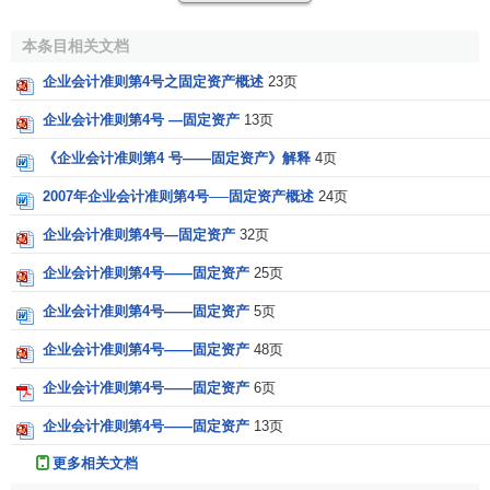
第四条 固定资产同时满足下列条件的，才能予以确认：
本条目相关文档
（一）与该固定资产有关的
经济利益
很可能流入企业；
企业会计准则第4号之固定资产概述
23页
（二）该固定资产的
成本
能够可靠地计量。
企业会计准则第4号 —固定资产
13页
第五条 固定资产的各组成部分具有不同使用寿命或者以
《企业会计准则第4 号——固定资产》解释
4页
不同方式为企业提供经济利益，适用不同
折旧率
或折旧方法
2007年企业会计准则第4号──固定资产概述
24页
的，应当分别将各组成部分确认为单项固定资产。
企业会计准则第4号—固定资产
32页
第六条 与固定资产有关的后续支出，符合本准则第四条
规定的确认条件的，应当计入固定资产成本；不符合本准则
企业会计准则第4号——固定资产
25页
第四条规定的确认条件的，应当在发生时计入
当期损益
。
企业会计准则第4号――固定资产
5页
第三章 初始计量
企业会计准则第4号——固定资产
48页
企业会计准则第4号——固定资产
6页
第七条 固定资产应当按照成本进行
初始计量
。
企业会计准则第4号——固定资产
13页
第八条
外购固定资产
的成本，包括购买价款、相关税
更多相关文档
费、使固定资产达到预定可使用状态前所发生的可归属于该