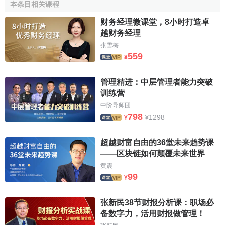
的交易实质是交换的一方向另一方进行了权益性分配或交换
本条目相关课程
的一方接受了另一方权益性投入的，适用权益交易的有关会
财务经理微课堂，8小时打造卓
计处理规定。
越财务经理
张雪梅
第二章 确认
559
¥
第四条
企业应当分别按照下列原则对非货币性资产交换
管理精进：中层管理者能力突破
中的换入资产进行确认，对换出资产终止确认：
训练营
中阶导师团
（一）对于换入资产，企业应当在换入资产符合资产定
798
1298
¥
¥
义并满足资产确认条件时予以确认；
超越财富自由的36堂未来趋势课
（二）对于换出资产，企业应当在换出资产满足资产终
——区块链如何颠覆未来世界
止确认条件时终止确认。
黄震
99
第五条
换入资产的确认时点与换出资产的终止确认时点
¥
存在不一致的，企业在
资产负债表日
应当按照下列原则进行
张新民38节财报分析课：职场必
处理：
备数字力，活用财报做管理！
（一）换入资产满足资产确认条件，换出资产尚未满足