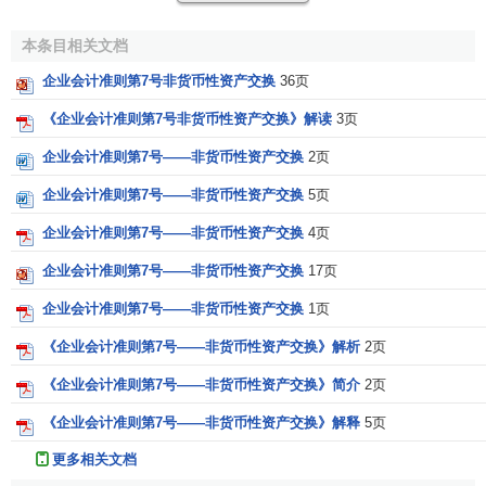
（二）非货币性资产交换中涉及
企业合并
的，适用《企
业会计准则第 20 号——企业合并》《企业会计准则第 2 号
本条目相关文档
——长期股权投资》和《企业会计准则第 33 号——合并财务
企业会计准则第7号非货币性资产交换
36页
报表》。
《企业会计准则第7号非货币性资产交换》解读
3页
（三）非货币性资产交换中涉及由《企业会计准则第 22
企业会计准则第7号——非货币性资产交换
2页
号——金融工具确认和计量》规范的
金融资产
的，金融资产
的确认、终止确认和计量适用《企业会计准则第 22 号——金
企业会计准则第7号——非货币性资产交换
5页
融工具确认和计量》和《企业会计准则第 23 号——金融资产
企业会计准则第7号——非货币性资产交换
4页
转移》。
企业会计准则第7号——非货币性资产交换
17页
（四）非货币性资产交换中涉及由《企业会计准则第 21
企业会计准则第7号——非货币性资产交换
1页
号——租赁》规范的使用权资产或
应收融资租赁款
等的，相
关资产的确认、终止确认和计量适用《企业会计准则第 21号
《企业会计准则第7号——非货币性资产交换》解析
2页
——租赁》。
《企业会计准则第7号——非货币性资产交换》简介
2页
（五）非货币性资产交换的一方直接或间接对另一方持
《企业会计准则第7号——非货币性资产交换》解释
5页
股且以
股东
身份进行交易的，或者非货币性资产交换的双方
更多相关文档
均受同一方或相同的多方最终控制，且该非货币性资产交换