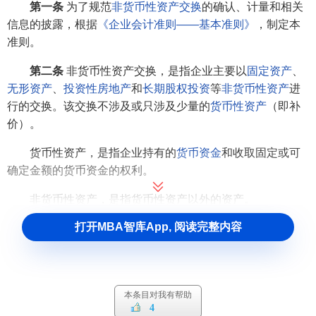
第一条
为了规范
非货币性资产交换
的确认、计量和相关
信息的披露，根据
《企业会计准则——基本准则》
，制定本
准则。
第二条
非货币性资产交换，是指企业主要以
固定资产
、
无形资产
、
投资性房地产
和
长期股权投资
等
非货币性资产
进
行的交换。该交换不涉及或只涉及少量的
货币性资产
（即补
价）。
货币性资产，是指企业持有的
货币资金
和收取固定或可
确定金额的货币资金的权利。
非货币性资产，是指货币性资产以外的资产。
打开MBA智库App, 阅读完整内容
第三条
本准则适用于所有非货币性资产交换，但下列各
项适用其他相关会计准则：
（一）企业以
存货
换取客户的非货币性资产的，适用
《企业会计准则第 14 号——收入》。
本条目对我有帮助
4