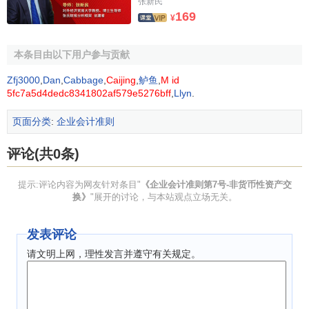
张新民
终止确认条件的，在确认换入资产的同时将交付换出资产的
169
¥
义务确认为一项负债。
本条目由以下用户参与贡献
（二）换入资产尚未满足资产确认条件，换出资产满足
终止确认条件的，在终止确认换出资产的同时将取得换入资
Zfj3000
,
Dan
,
Cabbage
,
Caijing
,
鲈鱼
,
M id
5fc7a5d4dedc8341802af579e5276bff
,
Llyn
.
产的权利确认为一项资产。
页面分类
:
企业会计准则
第三章 以公允价值为基础计量
评论(共0条)
第六条
非货币性资产交换同时满足下列条件的，应当以
公允价值为基础计量：
提示:评论内容为网友针对条目"
《企业会计准则第7号-非货币性资产交
换》
"展开的讨论，与本站观点立场无关。
（一）该项交换具有
商业实质
；
发表评论
（二）换入资产或换出资产的公允价值能够可靠地计
请文明上网，理性发言并遵守有关规定。
量。
换入资产和换出资产的公允价值均能够可靠计量的，应
当以换出资产的公允价值为基础计量，但有确凿证据表明换