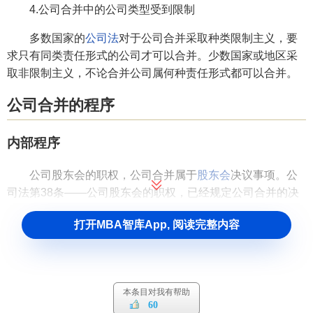
4.公司合并中的公司类型受到限制
多数国家的
公司法
对于公司合并采取种类限制主义，要
求只有同类责任形式的公司才可以合并。少数国家或地区采
取非限制主义，不论合并公司属何种责任形式都可以合并。
公司合并的程序
内部程序
公司股东会的职权，公司合并属于
股东会
决议事项。公
司法第38条——公司股东会的职权，已经规定公司合并的决
议是股东会的职权，决议形成的表决标准。公司法第44条有
打开MBA智库App, 阅读完整内容
限责任公司——规定
有限公司
经代表三分之二以上表决权的
股东通过。
公司法
第104条股份公司——规定
股份公司
经出席
会议的股东所持表决权的三分之二以上通过）
外部程序
本条目对我有帮助
60