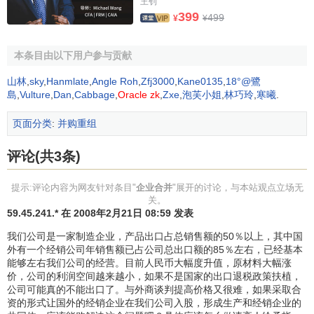
王钊
（2）
创立合并
（
Consolidation
）我国
《公司法》
也称
新
399
499
¥
¥
设合并
。创立合并是指几家企业协议合并组成一家新的企
业。也就是说，经过这种形式的合并，原来的各家企业均不
本条目由以下用户参与贡献
复存在，而由新企业经营
山林
,
sky
,
Hanmlate
,
Angle Roh
,
Zfj3000
,
Kane0135
,
18°@鷺
（3）
控股合并
（Acquisition of Majority Interest，简称
島
,
Vulture
,
Dan
,
Cabbage
,
Oracle zk
,
Zxe
,
泡芙小姐
,
林巧玲
,
寒曦
.
Acquisition）。控股合并指一家企业购进或取得了另一家企
业有
投票表决权
的股份或
出资证明书
，且已达到控制后者经
页面分类
:
并购重组
营和财务方针的持股比例的企业合并形式。
评论(共3条)
3、根据合并的动机
提示:评论内容为网友针对条目"
企业合并
"展开的讨论，与本站观点立场无
（1）
善意合并
(也称友好合并，Friendly Merger)。
善意
关。
59.45.241.* 在 2008年2月21日 08:59 发表
合并
是指被合并公司同意合并公司提出的合并条件并承诺给
予协助，故双方高层通过
协商
来决定合并的具体安排，如合
我们公司是一家制造企业，产品出口占总销售额的50％以上，其中国
外有一个经销公司年销售额已占公司总出口额的85％左右，已经基本
并方式（以
现金
、
股票
、
债券
或其混合等）、合并价位、人
能够左右我们公司的经营。目前人民币大幅度升值，原材料大幅涨
事安排、
资产处置
等。由于合并当事双方均有合并意图，而
价，公司的利润空间越来越小，如果不是国家的出口退税政策扶植，
且对彼此之间情况较为熟悉，故此类合并成功率较高。这种
公司可能真的不能出口了。与外商谈判提高价格又很难，如果采取合
方式的合并是以协议为基础的，故又称为“协议合并”。
资的形式让国外的经销企业在我们公司入股，形成生产和经销企业的