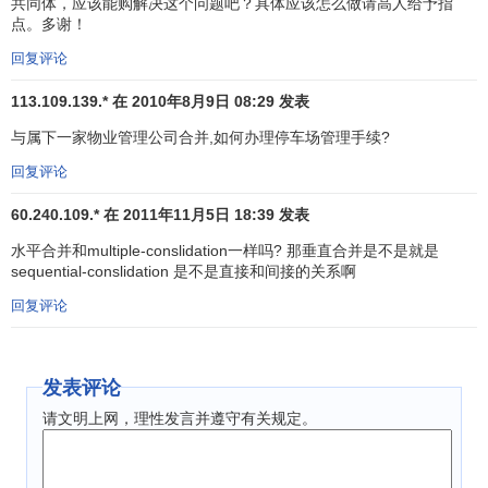
共同体，应该能购解决这个问题吧？具体应该怎么做请高人给予指
点。多谢！
（2）恶意合并(也称敌意合并或强迫接管合并，Hostile
Merger)。恶意合并是指合并企业在被合并企业管理层对其合
回复评论
并意图尚不知晓或持反对态度的情况下，对被合并企业强行
113.109.139.* 在 2010年8月9日 08:29 发表
进行合并的行为。
与属下一家物业管理公司合并,如何办理停车场管理手续?
4、合并支付方式
回复评论
（1）
现金合并
，是指由合并方支付现金，以换取被并公
60.240.109.* 在 2011年11月5日 18:39 发表
司的
所有权
。现金合并方式可表现为用现金购买资产
水平合并和multiple-conslidation一样吗? 那垂直合并是不是就是
（Cash-for-Assets）及用现金购买股票（Cash-for-Stock）
sequential-conslidation 是不是直接和间接的关系啊
（2）
股票合并
，是指合并公司采取增加发行本公司的股
回复评论
票达到合并目的。可表现为股票换取资产（Stock -for-
Assets）及用股票换取股票（Stock -for-Stock）
发表评论
企业合并的目的
请文明上网，理性发言并遵守有关规定。
企业间进行合并的主要动机有：