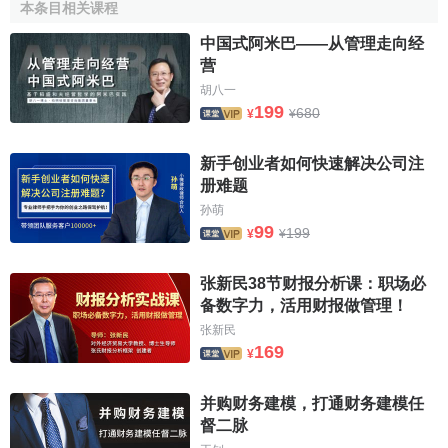
本条目相关课程
（2）垂直合并（也称
纵向合并
，
Vertical
integration
）。合并企业的双方或多方之间有原料生产、
供应
中国式阿米巴——从管理走向经
营
和
加工
及销售的关系，分处于生产和流通过程的不同阶段。
胡八一
垂直合并是大企业全面控制原料、生产、销售的各个环节，
199
680
¥
¥
建立垂直结合控制体系的基本手段。
（3）
混合合并
（
Conglomeration
）。同时发生水平合并
新手创业者如何快速解决公司注
和垂直合并，或者合并双方或多方是属于没有关联关系产业
册难题
的企业。后一种合并，常常发生在某个行业的企业试图进入
孙萌
99
199
利润率
较高的另一个行业时，常与企业的
多角化战略
相联
¥
¥
系。
张新民38节财报分析课：职场必
2、根据按照法律形式
备数字力，活用财报做管理！
张新民
（1）
吸收合并
（也称兼并Merger）。
吸收合并
是指两家
169
¥
或两家以上的企业合并成一家企业，其中一家企业将另一家
企业或多家企业吸收进自己的企业，并以自己的名义
继续经
并购财务建模，打通财务建模任
营
，而被吸收的企业在合并后丧失法人地位，解散消失。
督二脉