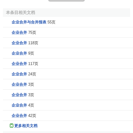
合并双方签订合并协议； 编制各自主体的
资产负债表
及
本条目相关文档
财产清单；各自于合并决议通过后10日内通知各自
债权人
；
决议通过30日内，在报纸上至少公告一次
企业合并与合并报表
55页
但其涉及相关公司股东、
债权
之利益，并可能关联国有
企业合并
75页
资产权属移转，必须依法对合并行为予以规制。对于特殊类
企业合并
118页
型的公司合并，除了依法订立合并协议以外，还要经过有关
企业合并
9页
部门的批准，如国有公司合并的，需按我国国有资产监管法
规经过国有资产主管部门的审批，再如，
外商投资公司
合并
企业合并
117页
的尚需商务主管部门审批。
企业合并
24页
企业合并的分类
企业合并
3页
企业合并
3页
1、根据合并前企业的市场关系
企业合并
4页
（1）水平合并（也称
横向合并
，
Horizontal
企业合并
42页
integration
）。合并企业的双方或多方原来属于同一个行业，
更多相关文档
生产
同类产品。