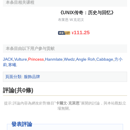
本条目相关课程
設計師品牌，曾經連續四度獲
Euphoria女士香水／
《UNIX传奇：历史与回忆》
得知名的服裝獎項；旗下的相
Calvin Klein
布莱恩·W.克尼汉
關產品更是層出不窮，聲勢極
為驚人。
111.25
¥
Calvin Klein一直堅守完美主義，每一件Calvin Klein時
裝都顯得非常完美。因為體現了十足的紐約生活方式，
本条目由以下用户参与贡献
Calvin Klein的服裝成為了新一代職業婦女品牌選擇中的最
JACK
,
Vulture
,
Princess
,
Hanmlate
,
Wwdz
,
Angle Roh
,
Cabbage
,
方小
愛。是美國第一大設計師品牌，曾經連續四度獲得知名的服
莉
,
寒曦
.
裝獎項；旗下的相關產品更是層出不窮，聲勢極為驚人。
頁面分類
:
服飾品牌
Calvin Klein一直堅守完美主義，每一件Calvin Klein時
裝都顯得非常完美。因為體現了十足的紐約生活方式，
評論(共0條)
Calvin Klein的服裝成為了新一代職業婦女品牌選擇中的最
愛。
提示:評論內容為網友針對條目"
卡爾文·克萊恩
"展開的討論，與本站觀點立
場無關。
Calvin Klein 是當之無愧為全美最具知名度的時裝設計
師。其產品範圍除了高檔次、高品位的經典之作外，克萊恩
發表評論
同時還是那些以青年人為消費對象的時髦的無性別香水和牛