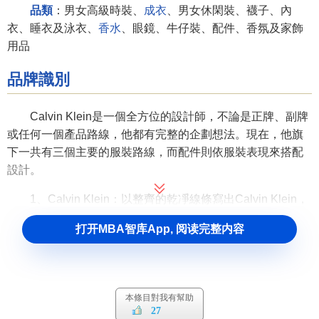
品類
：男女高級時裝、
成衣
、男女休閑裝、襪子、內
衣、睡衣及泳衣、
香水
、眼鏡、牛仔裝、配件、香氛及家飾
用品
品牌識別
Calvin Klein是一個全方位的設計師，不論是正牌、副牌
或任何一個產品路線，他都有完整的企劃想法。現在，他旗
下一共有三個主要的服裝路線，而配件則依服裝表現來搭配
設計。
1、Calvin Klein：以整齊的乾凈線條寫出Calvin Klein，
與設計師潔癖般的極簡風格不謀而合，稱為
打开MBA智库App, 阅读完整内容
CalvinKleincollection正是旗下的第一品牌。
2、ck Calvin Klein：Calvin Klein把名字用他自己最喜愛
的褐色，當作標誌一般，放在黑色的大CK上，簡稱CK，是
本條目對我有幫助
年齡層較為年輕的副牌。
27