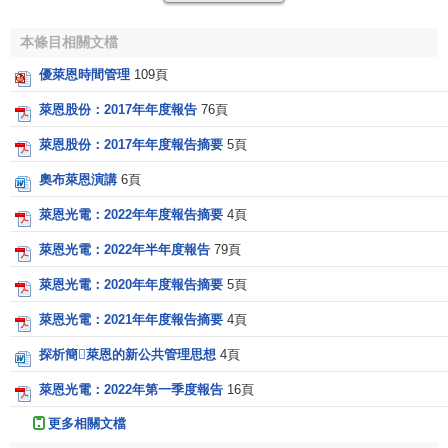
3、ck Calvin Klein Jeans：為Calvin Klein的服裝事業，
打開一片天空的牛仔裝系列，設計師乾脆把CK直接用成褐
本條目相關文檔
色，壓上Calvin Klein Jeans黑字，簡稱CK jeans。
優萊恩時間管理
109頁
品牌傳奇
萊恩股份：2017年年度報告
76頁
萊恩股份：2017年年度報告摘要
5頁
奧布萊恩演講
6頁
Calvin Klein，這個時尚人
萊恩光電：2022年年度報告摘要
4頁
士耳熟能詳的品牌和它同名創
萊恩光電：2022年半年度報告
79頁
始人的鼎鼎大名一樣早已享譽
於世。作為全方位發展的時尚
萊恩光電：2020年年度報告摘要
5頁
品牌，Calvin Klein旗下一共有
萊恩光電：2021年年度報告摘要
4頁
三個主要的服裝路線：高級時
裝的Calvin Klein，高級成衣的
探析簡萊恩的新公共管理思想
4頁
CK Calvin Klein和牛仔系列的
萊恩光電：2022年第一季度報告
16頁
Calvin Klein Jeans。
更多相關文檔
Calvin Klein是美國第一大