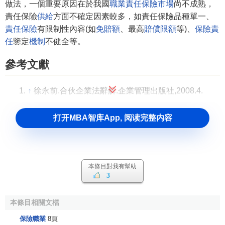
做法，一個重要原因在於我國
職業責任保險
市場
尚不成熟，
責任保險
供給
方面不確定因素較多，如責任保險品種單一、
責任保險
有限制性內容(如
免賠額
、最高
賠償限額
等)、
保險責
任
鑒定
機制
不健全等。
參考文獻
↑
徐永前.合伙企業法辭解.企業管理出版社,2008.4.
打开MBA智库App, 阅读完整内容
本條目對我有幫助
3
本條目相關文檔
保險職業
8頁