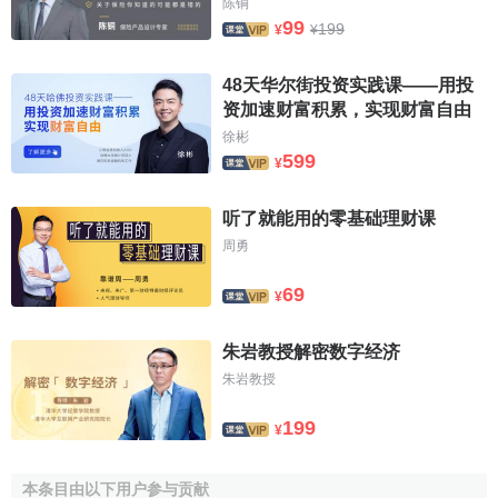
陈铜
99
199
¥
¥
48天华尔街投资实践课——用投
资加速财富积累，实现财富自由
徐彬
599
¥
听了就能用的零基础理财课
周勇
69
¥
朱岩教授解密数字经济
朱岩教授
199
¥
本条目由以下用户参与贡献