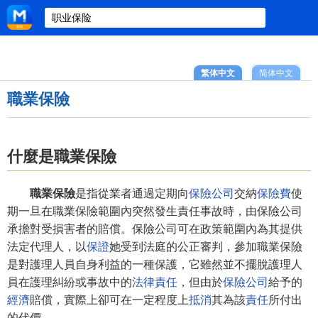
繁体中文
简体中文
職業保險
什麼是職業保險
職業保險
是指從業者通過定期向
保險公司
交納
保險費
使
期一旦在職業保險範圍內突然發生責任事故時，由保險公司
承擔對受損害者的賠償。保險公司可在政策範圍內為其提供
法定代理人，以
保證
她受到法庭的公正審判，參加職業保險
是對護理人員自身利益的一種保護，它雖然並不擺脫護理人
員在護理糾紛或事故中的
法律責任
，但由於
保險公司
給予的
經濟
賠償，實際上卻可在一定程度上
抵消
其為該
責任
所付出
的代價。