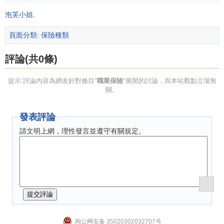
泡芙小姐
.
頁面分類
:
保險種類
評論(共0條)
提示:評論內容為網友針對條目"
職業保險
"展開的討論，與本站觀點立場無
關。
發表評論
請文明上網，理性發言並遵守有關規定。
闽公网安备 35020302032707号