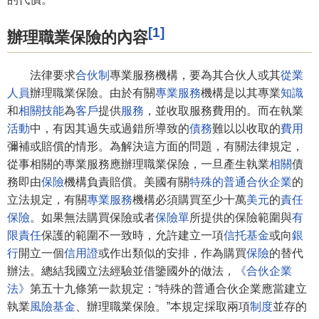
[1]
辦理職業保險的內容
法律要求
合伙制
專業服務機構，要為其合伙人或其
從業
人員
辦理職業保險。由於有關
專業服務
機構是以其專業
知識
和
相關
技能
為
客戶
提供
服務
，並收取服務費用的。而在執業
活動
中，有因其過失或過錯所導致的
債務
難以以收取的
費用
彌補或賠償的情形。為解決這方面的問題，有關法律規定，
從事相關的專業服務應辦理職業保險，一旦產生執業
相關
債
務即由
保險
機構負責賠償。美國有關
特殊的普通合伙企業
的
立法規定，有關
專業服務
機構必須購買至少十萬
美元
的
責任
保險
。如果無法購買保險或者
保險單
所提供的保險範圍與
有
限責任
保護的範圍不一致時，允許建立一項
信托基金
或向
銀
行
開立一個
信用證
或作出類似的安排，作為購買
保險
的替代
辦法。總結我國立法經驗並借鑒國外的做法，
《合伙企業
法》
第五十九條第一款規定：“特殊的普通合伙企業應當建立
執業
風險基金
、辦理職業保險。”本規定採取兩項
制度
並存的