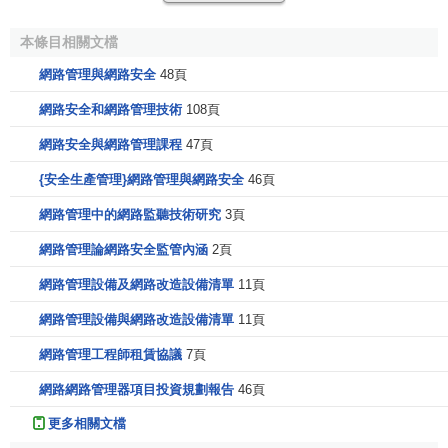
出於通用性的考慮，CMIS／CMIP的功能和結構與
SNMP不同，SNMP是按照簡單和易於實現的原則設計的，
本條目相關文檔
而CMIS／CMIP則能提供支持一個完整網路管理方案所需的
網路管理與網路安全
48頁
功能。
網路安全和網路管理技術
108頁
CMIS／CMIP的整體結構建立在ISO參考模型基礎上，網
網路安全與網路管理課程
47頁
路管理應用進程使用ISO參考模型中的應用層。而且在這層
上，公共管理信息服務單元(Common Management
{安全生產管理}網路管理與網路安全
46頁
Information Service Element，CMISE)提供了應用程式以使
網路管理中的網路監聽技術研究
3頁
用CMIP協議介面。同時該層還包括了兩個ISO應用協議：聯
網路管理論網路安全監管內涵
2頁
繫控制服務元素(Association Control Service Element，
ACSE)和遠程操作服務元素(Remote Operations Service
網路管理設備及網路改造設備清單
11頁
Element，ROSE)，其中ACSE在應用程式之間建立和關閉通
網路管理設備與網路改造設備清單
11頁
信連接，而ROSE則處理應用之間請求的傳送和響應。另
外，值得註意的是，OSI沒有在
應用層
之下特別為網路管理定
網路管理工程師租賃協議
7頁
義協議。
網路網路管理器項目投資規劃報告
46頁
(3)公共管理信息服務與協議
更多相關文檔