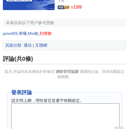
王勇
依賴於任何特定的網路協議進行網路傳輸。
199
¥
由於不依賴其他網路協議，所以LMMP比CIMS／CMIP
或CMOT更易於實現，然而沒有
網路層
提供路由信息，
本条目由以下用户参与贡献
LMMP信息不能跨越
路由器
，從而限制了它只能在
區域網
中
jane409
,
寒曦
,
Mis铭
,
刘维燎
.
發展。但是，跨越區域網傳輸局限的LMMP信息轉換代理可
剋服這一問題。
頁面分類
:
通信
|
互聯網
(5)電信管理網路
評論(共0條)
電信管理網路(Telecommunication Management
提示:評論內容為網友針對條目"
網路管理協議
"展開的討論，與本站觀點立
Network，TMN)是帶有標準OSI協議、介面和體繫結構的管
場無關。
理網路，由
國際電信聯盟
(
International Telecommunication
Union
，ITU)開發。TMN提供了框架，以實現異類操作系統
發表評論
和電信網路之間的互聯與
通信
。
請文明上網，理性發言並遵守有關規定。
TMN模型將網路管理分成了5個功能領域：配置、性能、
故障、
記賬
和
安全管理
。
TMN模型按照服務提供商的業務與運行功能來組織功能