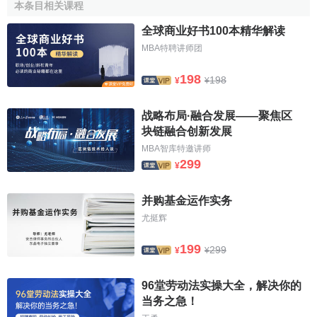
本条目相关课程
公共管理信息服務與協議(Common Management
Information Service andP rotocol Over TCP／IP，CMOT)是
全球商业好书100本精华解读
在TCP／IP協議族上實現CMIS服務的，這是一種過渡性的解
MBA特聘讲师团
決方案。
198
198
¥
¥
CMIS使用的應用協議並沒有根據CMOT而修改，CMOT
仍然依賴於CIMSE、ACSE和ROSE協議，這和CMIS／
战略布局·融合发展——聚焦区
CMIP是一樣的。但是，CMOT並沒有直接使用參考模型中的
块链融合创新发展
表示層來實現，而是在
表示層
中使用另外一個協議——輕量
MBA智库特邀讲师
級表示協議(Lightweight Presentation Protocol，LPP)，該協
299
¥
議提供了目前最普遍的兩種傳輸協議——TcP和
UDP
的介
面。
并购基金运作实务
尤挺辉
(4)區域網個人管理協議
199
299
¥
¥
區域網個人管理協議(LAN Man Management Protocol，
LMMP)試圖為區域網的管理提供一個解決方案。LMMP以前
96堂劳动法实操大全，解决你的
被稱為IEEE 802邏輯鏈路控制上的公共管理信息服務與協
当务之急！
議。由於該協議直接位於IEEE802邏輯鏈路層上，它可以不