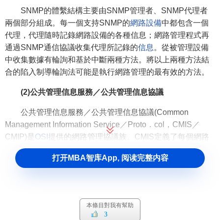
SNMP的體繫結構主要由SNMP管理者、SNMP代理者
兩個部分組成。每一個支持SNMP的
網路設備
中都包含一個
代理，代理隨時記錄網路設備的各種信息；網路管理程式再
通過SNMP通信協議收集代理所記錄的
信息
。從被管理設備
中收集數據有輪詢和基於中斷兩種方法。將以上兩種方法結
合的陷入制導輪詢法可能是執行網路管理的最有效的方法。
(2)公共管理信息服務／公共管理信息協議
公共管理信息服務／公共管理信息協議(Common
Management Information Service／Proto．col，CMIS／
CMIP)是
OSI
提供的網路管理協議族。CMIS定義了每個網路
組成部件提供的網路管理服務，CMIP則是實現CIMS服務的
打开MBA智库App, 阅读完整内容
協議。
OSI網路協議旨在為所有設備在OSI參考模型的每一層提
供一個公共網路結構，而CMIS／CMIP正是這樣一個用於所
有網路設備的完整網路管理協議族。
本條目對我有幫助
3