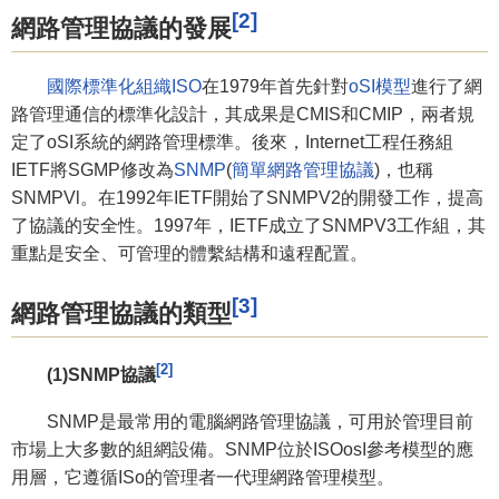
[2]
網路管理協議的發展
國際標準化組織
ISO
在1979年首先針對
oSI模型
進行了網
路管理通信的標準化設計，其成果是CMIS和CMIP，兩者規
定了oSI系統的網路管理標準。後來，Internet工程任務組
IETF將SGMP修改為
SNMP
(
簡單網路管理協議
)，也稱
SNMPVl。在1992年IETF開始了SNMPV2的開發工作，提高
了協議的安全性。1997年，IETF成立了SNMPV3工作組，其
重點是安全、可管理的體繫結構和遠程配置。
[3]
網路管理協議的類型
[2]
(1)SNMP協議
SNMP是最常用的電腦網路管理協議，可用於管理目前
市場上大多數的組網設備。SNMP位於ISOosI參考模型的應
用層，它遵循ISo的管理者一代理網路管理模型。