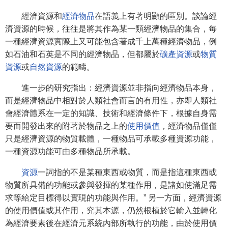
經濟資源和
經濟物品
在語義上有著明顯的區別。談論經
濟資源的時候，往往是將其作為某一類經濟物品的集合，每
一種經濟資源實際上又可能包含著成千上萬種經濟物品，例
如石油和石英是不同的經濟物品，但都屬於
礦產資源
或
物質
資源
或
自然資源
的範疇。
進一步的研究指出：經濟資源並非指向經濟物品本身，
而是經濟物品中相對於人類社會而言的有用性，亦即人類社
會經濟體系在一定的知識、技術和經濟條件下，根據自身需
要而開發出來的附著於物品之上的
使用價值
，經濟物品僅僅
只是經濟資源的物質載體，一種物品可承載多種資源功能，
一種資源功能可由多種物品所承載。
資源
一詞指的不是某種東西或物質，而是指這種東西或
物質所具備的功能或參與發揮的某種作用，是諸如使滿足需
求等給定目標得以實現的功能與作用。” 另一方面，經濟資源
的使用價值或其作用，究其本源，仍然根植於它輸入並轉化
為經濟要素後在經濟元系統內部所執行的功能，由於使用價