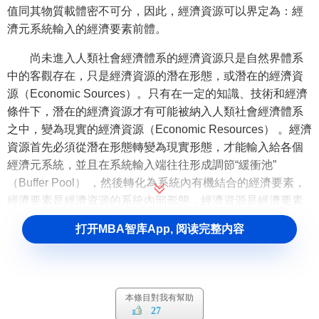
值同其物質載體密不可分，因此，經濟資源可以界定為：經
濟元系統輸入的經濟要素前體。
尚未進入人類社會經濟體系的經濟資源只是自然界體系
中的客觀存在，只是經濟資源的潛在形態，或潛在的經濟資
源（Economic Sources）。只有在一定的知識、技術和經濟
條件下，潛在的經濟資源才有可能被納入人類社會經濟體系
之中，變為現實的經濟資源（Economic Resources） 。經濟
資源首先必須從潛在形態轉變為現實形態，才能輸入給各個
經濟元系統，並且在系統輸入端往往形成調節“緩衝池”
（Buffer Pool） ，然後轉化為系統內有機結合的經濟要素，
經濟要素是經濟資源的系統內部形態，經濟資源是經濟要素
的系統外部形態，經過上述
轉化過程
，經濟資源和經濟要素
打开MBA智库App, 阅读完整内容
之間並不能簡單地一一對應。
經濟資源的類別
本條目對我有幫助
經濟資源分類因研究視角差異，林林總總、不一而足 ，
27