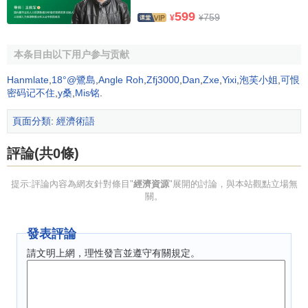
參與社會經濟活動的人既是其他物質資源、能量資源、
599
759
信息資源的組織者和管理者，又是自身物質、能量、信息的
¥
¥
綜合承載體和能動轉化體，所蘊含的物質、能量、信息無法
物理性分割，必須統一地、綜合地運用；而人又是社會經濟
本条目由以下用户参与贡献
活動的標識性主體，是不可或缺的核心因素。所以從這一角
Hanmlate
,
18°@鷺島
,
Angle Roh
,
Zfj3000
,
Dan
,
Zxe
,
Yixi
,
泡芙小姐
,
可恨
度，人力本身可被視為單獨的，與物質、能量、信息可相併
密码记不住
,
y桑
,
Mis铭
.
列的經濟資源，包括人之體力、人之腦力及其思維活動結果
儲存——活化知識。遠離人類社會體系之外的人僅僅只是自
頁面分類
:
經濟術語
然界中的人之存在（例如與世隔絕、自給自足的隱士），而
評論(共0條)
非人力資源。
經濟資源中直接來源於自然界的部分，方可被稱為自然
提示:評論內容為網友針對條目"
經濟資源
"展開的討論，與本站觀點立場無
關。
資源。但在以往經濟學研究中，物質、能量、信息最初大多
都來源於自然界，所以被籠統地、不那麼嚴格地歸併為自然
發表評論
資源，人力資源天然存在於人類社會體系當中，自然資源和
人類本身也就被看作為最原始、最基本的經濟資源——原生
請文明上網，理性發言並遵守有關規定。
經濟資源，“從某種意義上說，生產要素只有兩個，即自然和
人類” ，“勞動和自然界一起才是一切財富的源泉，自然界為
勞動提供材料，勞動把材料變為財富” ，勞動是財富之父，土