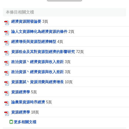
但不論其分類依據的
邏輯論證
如何雄辯，都不得不承認：客
觀世界無外乎物質、能量、信息三種形態，人類社會經濟體
本條目相關文檔
系作為其中的一個組成部分、一個子系統，其所有的經濟資
經濟資源開發論要
3頁
源同樣可歸結為物質、能量、信息這三種形態或其複合體或
衍生體（時間空間是運動著的物質的存在形式，有時也被當
論人文資源轉化為經濟資源的條件
2頁
作經濟資源，但在
經濟分析
中，多數情形下應被界定為對象
經濟增長與資源型經濟轉型
4頁
屬性或資源屬性），即“在一定的技術條件下，能為人類利用
資源租金及其對資源型經濟的影響研究
72頁
的一切物質、能量和信息” 。因此，根據目前科學研究和生產
實踐所能達到的認識水平，經濟資源並且僅限於經濟學研究
政治資源丶經濟資源與收入差距
3頁
視野中的經濟資源應當包括：
政治資源丶經濟資源與收入差距
3頁
物質資源
（
Material Resources
）
資源稟賦丶資源消費與經濟增長
10頁
資源經濟學
5頁
人類社會經濟活動用以依托的客觀存在物。物質資源是
人類社會生存和發展的基礎，其萬千形態、特征和用途，源
論農業資源時序經濟
5頁
自何方與去向何處，用於生產或用於消費都不改變這一根本
資源經濟學
18頁
屬性，因為“人們首先必須吃、喝、住、穿，然後才能從事政
治、科學、藝術、宗教等等” ，而“人並沒有創造物質本身，
更多相關文檔