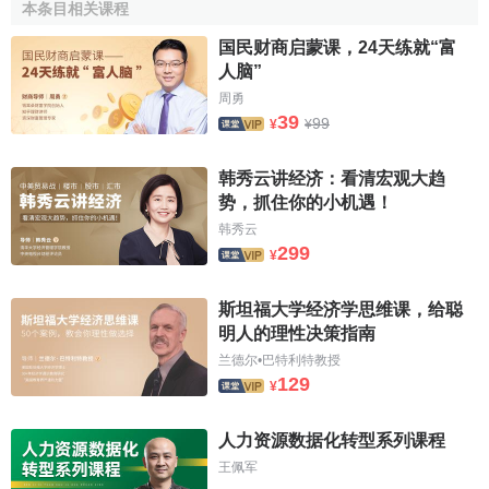
甚至創造物質的這種或那種能力” ，只能立足於最初由自然界
本条目相关课程
所提供的物質資源。
国民财商启蒙课，24天练就“富
人脑”
能量資源
（Energy Resources）
周勇
39
99
¥
¥
“
能源
是一個包括所有燃料、流水、陽光和風的術語，人
類用適當的轉換手段便可讓它為自己提供所需能量” ，能量是
韩秀云讲经济：看清宏观大趋
以物質為載體，因而能量資源可被理解為用以驅動人類社會
势，抓住你的小机遇！
經濟活動的載能物質。
韩秀云
299
信息資源
（Information Resources）
¥
“信息本身不是物質，不具有能量，但信息的傳輸卻依靠
斯坦福大学经济学思维课，给聪
明人的理性决策指南
物質、能量……信息蘊涵於信號之中，信息依靠信號而傳輸”
兰德尔•巴特利特教授
，信息是以信號為載體，因而
信息資源
可被理解為用以指引
129
¥
人類社會經濟活動的載信物質或載信能量。
人力資源
（
Human Resources
）
人力资源数据化转型系列课程
王佩军