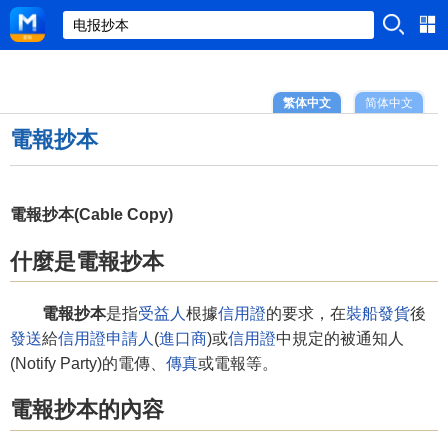
繁体中文
简体中文
電報抄本
電報抄本(Cable Copy)
什麼是電報抄本
電報抄本
是指
受益人
根據
信用證
的要求，在
裝船
發貨
後
發送
給
信用證申請人
(
進口商
)或
信用證
中規定的被通知人
(Notify Party)的電傳、
傳真
或電報等。
電報抄本的內容