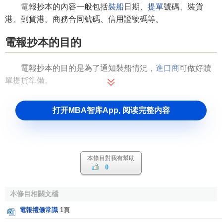
電報抄本的內容一般包括
裝船
日期、
提單
號碼、裝貨
港、到貨港、商務合同號碼、信用證號碼等。
電報抄本的目的
電報抄本的目的是為了通知裝船情況，
進口商
可做好贖
單提貨準備。
打开MBA智库App, 阅读完整内容
本條目對我有幫助
0
本條目相關文檔
電報禮儀常識
1頁