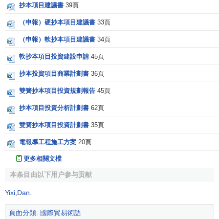
抄本項目建議書
39頁
（申報）硬抄本項目建議書
33頁
（申報）軟抄本項目建議書
34頁
軟抄本項目投資建設申請
45頁
抄本投資項目商業計劃書
36頁
雙簧抄本項目投資規劃報告
45頁
抄本項目投資分析計劃書
62頁
雙簧抄本項目投資計劃書
35頁
電報導工程施工方案
20頁
更多相關文檔
本条目由以下用户参与贡献
Yixi
,
Dan
.
頁面分類
:
國際貿易術語