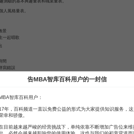
測驗的基本興趣量表和職業量表。
個人風格量表。
佈景
生一起唱歌
出
時間
拼寫錯誤
告MBA智库百科用户的一封信
MBA智库百科用户：
赏
MBA智库APP
17年，百科频道一直以免费公益的形式为大家提供知识服务，这
荣幸和骄傲。
。
需要補充新內容或修改錯誤內容，請
編輯條目
或
投訴舉報
在目前越来越严峻的经营挑战下，单纯依靠不断增加广告位来维
出，必然会越来越影响您的使用体验，这也与我们的初衷背道而