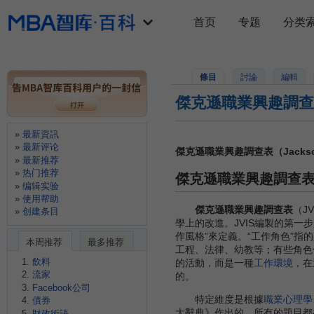
首页
专题
分类
條目
討論
編輯
傑克遜職業興趣調查
最新資訊
最新评论
傑克遜職業興趣調查表（Jackson Voc
最新推荐
热门推荐
傑克遜職業興趣調查
编辑实验
使用帮助
傑克遜職業興趣調查表
（J
创建条目
學上的改進。JVIS編製的第一
作風格”來定義。“工作角色”
本周推荐
最多推荐
工程、法律、幼教等；有些角色
飲料
的活動，而是一種
工作環境
，在
流家
的。
Facebook公司
特定維度是根據
職業心理學
債券
大辭典》作出的。所有的題目都
財政術語