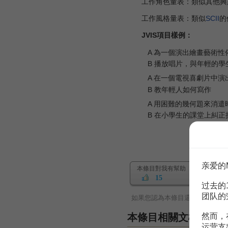
工作角色量表：類似其他興趣
工作風格量表：類似
SCII
的
JVIS項目樣例：
A 為一個演出繪畫藝術性
B 播放唱片，與年輕的學
A 在一個電視喜劇片中演
B 教年輕人如何寫作
A 用困難的幾何題來消遣
B 在小學生的課堂上糾正
亲爱的
本條目對我有幫助
15
过去的
团队的
如果您認為本條目還有待完善，
然而，
本條目相關文檔
运营支