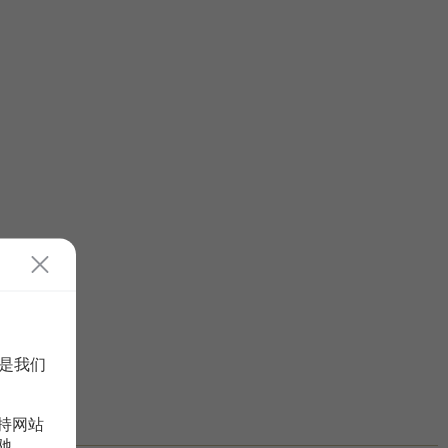
是我们
持网站
驰。