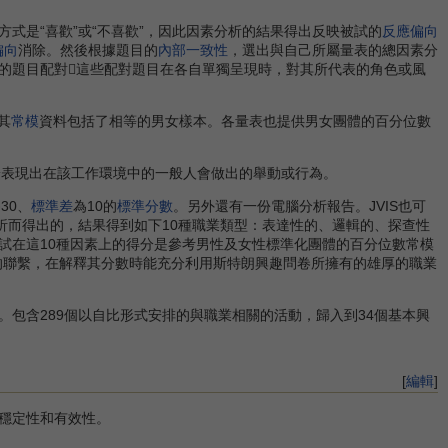
是“喜歡”或“不喜歡”，因此因素分析的結果得出反映被試的
反應偏向
偏向
消除。然後根據題目的
內部一致性
，選出與自己所屬量表的總因素分
的題目配對這些配對題目在各自單獨呈現時，對其所代表的角色或風
其
常模
資料包括了相等的男女樣本。各量表也提供男女團體的百分位數
於表現出在該工作環境中的一般人會做出的舉動或行為。
30、
標準差
為10的
標準分數
。另外還有一份電腦分析報告。JVIS也可
析而得出的，結果得到如下10種職業類型：表達性的、邏輯的、探查性
試在這10種因素上的得分是參考男性及女性標準化團體的百分位數常模
的聯繫，在解釋其分數時能充分利用斯特朗興趣問卷所擁有的雄厚的職業
。包含289個以自比形式安排的與職業相關的活動，歸入到34個基本興
[
編輯
]
穩定性和有效性。