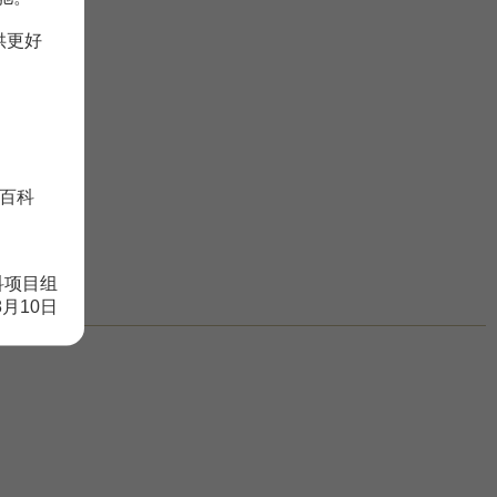
供更好
百科
科项目组
8月10日