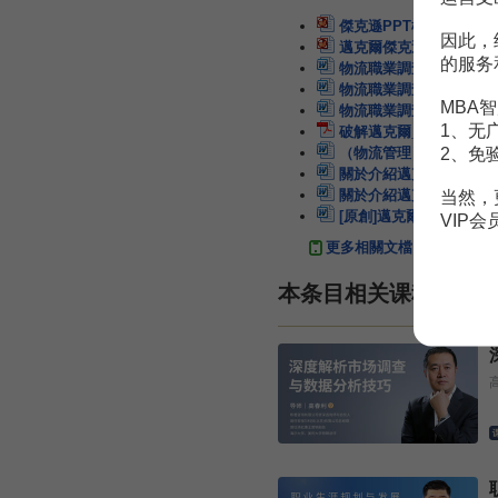
傑克遜PPT模板
7頁
因此，
邁克爾傑克遜講稿
17頁
的服务
物流職業調查表
8頁
物流職業調查表
8頁
MBA智
物流職業調查表
8頁
1、无
破解邁克爾_傑克遜三大
2、免
（物流管理）物流職業調
關於介紹邁克爾傑克遜的
關於介紹邁克爾傑克遜的
当然，
[原創]邁克爾.傑克遜的
VIP
更多相關文檔
本条目相关课程