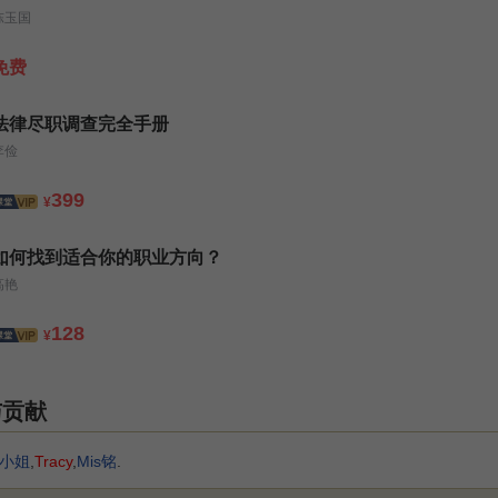
陈玉国
免费
法律尽职调查完全手册
李俭
399
¥
如何找到适合你的职业方向？
高艳
128
¥
与贡献
小姐
,
Tracy
,
Mis铭
.