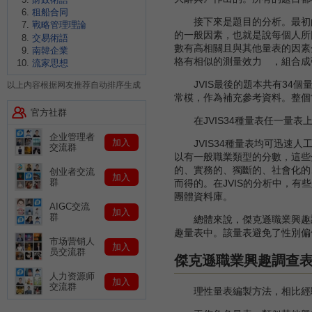
租船合同
接下來是題目的分析。最初的題
戰略管理理論
的一般因素，也就是說每個人所回
交易術語
數有高相關且與其他量表的因素
南韓企業
格有相似的測量效力 ，組合成
流家思想
JVIS最後的題本共有34個
以上内容根据网友推荐自动排序生成
常模，作為補充參考資料。整個
官方社群
在JVIS34種量表任一量表
企业管理者
加入
JVIS34種量表均可迅速人
交流群
以有一般職業類型的分數，這些
的、實務的、獨斷的、社會化的
创业者交流
加入
群
而得的。在JVIS的分析中，有
團體資料庫。
AIGC交流
加入
群
總體來說，傑克遜職業興趣調
趣量表中。該量表避免了性別偏倚（
市场营销人
加入
员交流群
傑克遜職業興趣調查
人力资源师
加入
交流群
理性量表編製方法，相比經驗