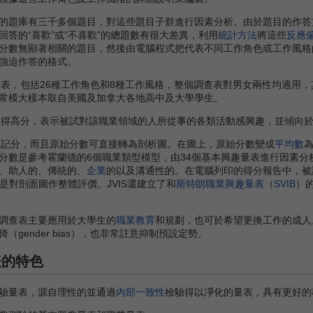
庫有三千多個題目，對這些題目子群進行因素分析。由於題目的作答方式
答的“喜歡”或“不喜歡”的總題數有很大差異，利用
統計方法
將這些
反應
分數無顯著相關的題目，然後由電腦程式把代表不同工作角色或工作風格
強迫作答的格式。
量表，包括26種工作角色和8種工作風格，整個調查表對男女兩性均適用，
常模大樣本取自美國及加拿大各地高中及大學學生。
上得高分，表示被試對該職業領域的人所從事的各類活動感興趣，並傾向
工記分，而且原始分數可直接轉為剖析圖。在圖上，原始分數變成
平均數
為
分數是參考霍蘭德的6個職業類型模型，由34個基本興趣量表進行因素分
、助人的、傳統的、
企業
的以及溝通性的。在電腦列印的得分報告中，被
些是對剖面圖作整體評價。JVIS還建立了和
斯特朗職業興趣量表
（
SVIB
）
查表主要應用於大學生的
職業教育
和規劃，也可於希望更換工作的成人
gender bias），也非常註意抑制預設定勢。
表的特色
量表，源自理性的並通過
內部一致性
檢驗得以凈化的量表，具有更好的