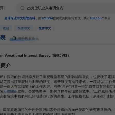
索引
全球专业中文经管百科
，由
121,994
位网友共同编写而成，共计
436,155
个条目
收藏
简体中文
繁体中文
表
用手机看条目
ational Interest Survey, 簡稱JVIS）
表簡介
VIS）採取的技術路線反映了重視理論基礎的測驗編製取向，也反映了電
步是定義出該量表所欲測量的維度，這些維度有兩種形式，一種是以“工作角
指的是一個人在其職業上的工作內容。有些“角色”與某一特定職業或某類特
像
人際關係
處理、專業指導等 則包含在多種職業領域中。“工作風格”所
這個情境中我們可以預期某些行為的產生。工作風格包括：易產生計劃的
、職業興趣項目的合理分類與因素分析這兩方面已發表的研究來選擇的。
根據這些工作角色及工作風格的詳細說明來編製。