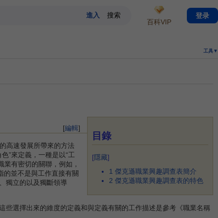
登录
百科VIP
工具▼
[
編輯
]
目錄
腦的高速發展所帶來的方法
色”來定義，一種是以“工
[
隱藏
]
定職業有密切的關聯，例如，
1
傑克遜職業興趣調查表簡介
指的並不是與工作直接有關
2
傑克遜職業興趣調查表的特色
、獨立的以及獨斷領導
這些選擇出來的維度的定義和與定義有關的工作描述是參考《職業名稱