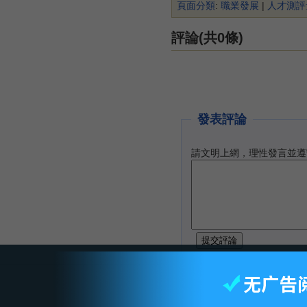
頁面分類
:
職業發展
|
人才測評
評論(共0條)
發表評論
請文明上網，理性發言並遵
智库首页