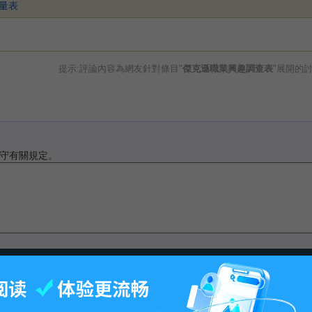
量表
提示:評論內容為網友針對條目"
傑克遜職業興趣調查表
"展開的
守有關規定。
最後更改15:09, 2015年2月3日.
-
百科首页
-
关于百科
-
客户端
-
人才招聘
-
广告合作
-
权利通知
-
联系我们
-
免责声明