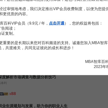
经过审慎地考虑，我们决定推出VIP会员收费制度，以便为您提
和更优质的内容。
库百科VIP会员（9.9元 / 年，
点击开通
），您的权益将包括：
广告阅读；
心理
3頁
验证复制。
查表
7頁
英語演講稿
4頁
英語演講稿
4頁
更重要的是长期以来您对百科频道的支持。诚邀您加入MBA智库
保險經歷和啟示
2頁
会员，共渡难关，共同见证彼此的成长和进步！
MBA智库百
2023年
深度解析市场调查与数据分析技巧
高春利
88
¥
职业生涯规划与发展，助力你的职业人生