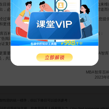
，取得高社會成就（比如讀到博士、高收入）的可能性越大。智力排在
在目前越来越严峻的经营挑战下，单纯依靠不断增加广告位来维
能性會有特別顯著的提升（Robertson et al., 2010）。
出，必然会越来越影响您的使用体验，这也与我们的初衷背道而
列的人交往時，你更可能提前碰上一個在日後擁有高學歷、高收入、高
经过审慎地考虑，我们决定推出VIP会员收费制度，以便为您提
除了“功名利祿”，還有一種潛在的安全感。
和更优质的内容。
快速學習的能力、精通和頓悟某件事的能力、快速解決問題的能力，等
库百科VIP会员（9.9元 / 年，
点击开通
），您的权益将包括：
的原因之一。
广告阅读；
眾多性偏好中的一種
验证复制。
歡手好看的，叫做手控，還有“音控”、“腳控”、“短髮控”等等，甚至
更重要的是长期以来您对百科频道的支持。诚邀您加入MBA智库
会员，共渡难关，共同见证彼此的成长和进步！
許一定程度上與童年經歷有關。
孩子的心裡也會烙下智商至上的
認知
，併在長大後以這樣的要求去尋找
MBA智库百
2023年
就罵孩子笨，那麼在ta長大後或許會把父母對自己的期望，
投射
到未來
性戀的統一標準，但以下條目可以提供參考：
，您會發現某人很有吸引力（You find someone attractive after read