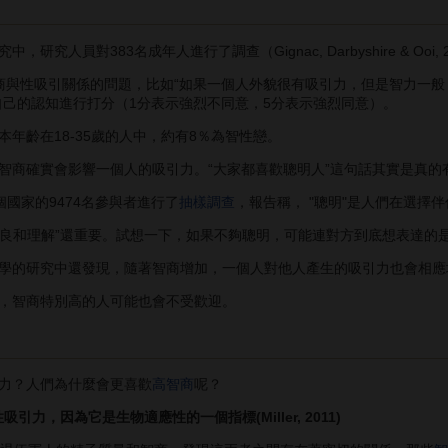
中，研究人員對383名成年人進行了調查（Gignac, Darbyshire & Ooi, 
性吸引關係的問題，比如“如果一個人外貌很有吸引力，但是智力一般，
自己的認知進行打分（1分表示強烈不同意，5分表示強烈同意）。
齡在18-35歲的人中，約有8％為智性戀。
商確實會影響一個人的吸引力。“大家都喜歡聰明人”這句話其實是真的
個國家的9474名參與者進行了
抽樣調查
，報告稱， "聰明"是人們在選擇
良和理解”還重要。試想一下，如果不夠聰明，可能連對方到底想表達的
研究中還發現，隨著智商增加，一個人對他人產生的吸引力也會相應增加。
智商特別高的人可能也會不受歡迎。
？人們為什麼會更喜歡
高智商
呢？
引力，因為它是生物適應性的一個指標(Miller, 2011)