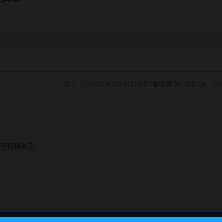
提示:評論內容為網友針對條目"
智性戀
"展開的討論，與
守有關規定。