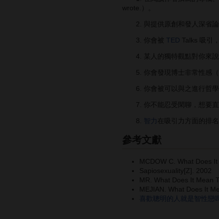
wrote.）。
2. 與提供原創和發人深省論點的人辯論感覺就像前
3. 你會被
TED
Talks 吸引，
4. 某人的獨特觀點對你來說比他們的外表更重要
5. 你會發現博士非常性感（You fin
6. 你會被可以與之進行哲學辯論的人所吸引（Y
7. 你不能忍受閑聊，想要直接進入細節（You 
8.
智力
在吸引力方面的排名高於所有其他因
參考文獻
MCDOW C. What Does It 
Sapiosexuality[Z]. 2002
MR. What Does It Mean To
MEJIAN. What Does It Me
喜歡聰明的人就是智性戀嗎？4