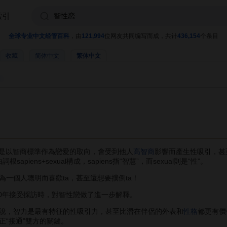
索引
全球专业中文经管百科
，由
121,994
位网友共同编写而成，共计
436,154
个条目
收藏
简体中文
繁体中文
是以智商標準作為戀愛的取向，會受到他人
高智商
影響而產生性吸引，甚
l由詞根sapiens+sexual構成，sapiens指“智慧”，而sexual則是“性”。
個人聰明而喜歡ta，甚至還想要撲倒ta！
20年接受採訪時，對智性戀做了進一步解釋。
，智力是最有特征的性吸引力，甚至比潛在伴侶的外表和
性格
都更有價
正“接通”雙方的關鍵。