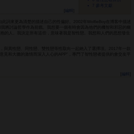
7
參考文獻
[
編輯
]
。他藉由此詞來更為清楚的描述自己的性偏好。2002年WolfieBoy在博客中描述
和我將討論哲學作為前戲。我想要一個有時會因為他們的機智和邪惡的幽
以擁抱的人。我決定所有這些，意味著我是智性戀。我想和人們的思想發生
項標簽，與異性戀、同性戀、雙性戀等性取向一起納入了選擇項。2017年一款
歷、發自內心的意見和大膽的激情而深入人心的APP”，專門了智性戀者提供約會交友平
[
編輯
]