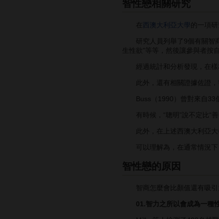
智性戀相關研究
在
西澳大利亞大學
的一項研究
研究人員列舉了9個有關智商與
生性欲”等等，然後讓參與者按
經過統計和分析發現，在樣本年
此外，還有相關證據佐證，智
Buss（1990）曾對來自33
有時候，“聰明”說不定比“善
此外，在上述西澳大利亞大學的
可以理解為，在通常情況下，
智性戀的原因
智商怎麼會比顏值還有吸引力
01.智力之所以會成為一種性吸