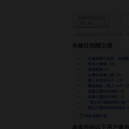
本條目對我有幫助
14
如果您認為本條目還有待完善，
本條目相關文檔
社會集體中的我：鳥戀藍
青城之戀樓
14頁
戀湖家園
3頁
志摩的康橋之戀
2頁
戀上有你的日子
11頁
壽險營銷：戀上“VIP”
5
祖國之戀的主持詞
2頁
祖國之戀的主持詞
2頁
“戀之花”網路銷售計劃
聖花之戀目標管理培訓
4
更多相關文檔
本条目由以下用户参