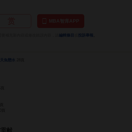
赏
MBA智库APP
。
需要補充新內容或修改錯誤內容，請
編輯條目
或
投訴舉報
天魚戀水
28頁
5頁
7頁
0頁
与贡献