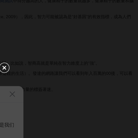
商測試
中得分越高的人，健康精子的數量就越多，健康精子的數量和腦
Pierce, 2009），因此，智力可能被認為是“好基因”的有效指標，成為人們
賦，比如說，智商高就是單純在智力維度上的“強”。
濾鏡的生活）。發達的網路讓我們可以看到年入百萬的00後，可以看
一切體現著力量的標簽著迷。
一切。
是我们