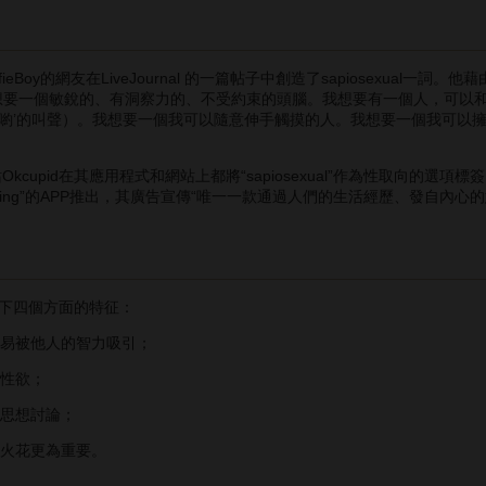
Boy的網友在LiveJournal 的一篇帖子中創造了sapiosexual一詞
想要一個敏銳的、有洞察力的、不受約束的頭腦。我想要有一個人，可以
 ‘哎喲’的叫聲）。我想要一個我可以隨意伸手觸摸的人。我想要一個我可
cupid在其應用程式和網站上都將“sapiosexual”作為性取向的選
elligent Dating”的APP推出，其廣告宣傳“唯一一款通過人們的生活經
下四個方面的特征：
易被他人的智力吸引；
性欲；
思想討論；
火花更為重要。