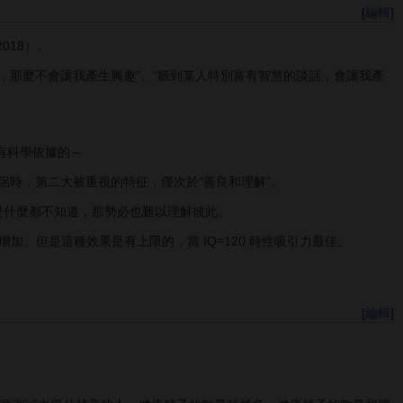
[
編輯
]
2018）。
那麼不會讓我產生興趣”、“聽到某人特別富有智慧的談話，會讓我產
有科學依據的～
伴侶時，第二大被重視的特征，僅次於“善良和理解”。
是什麼都不知道，那勢必也難以理解彼此。
但是這種效果是有上限的，當 IQ≈120 時性吸引力最佳。
[
編輯
]