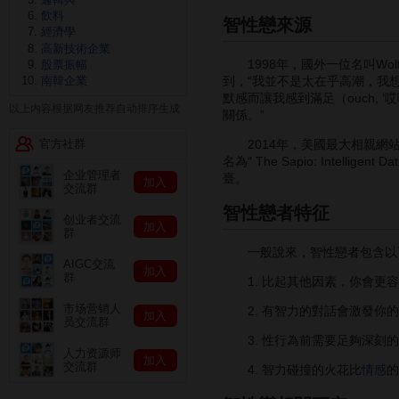
飲料
智性戀來源
經濟學
高新技術企業
1998年，國外一位名叫Wolfie
股票振幅
到，“我並不是太在乎高潮，我
南韓企業
默感而讓我感到滿足（ouch,
以上内容根据网友推荐自动排序生成
關係。”
官方社群
2014年，美國最大相親網站Ok
名為“ The Sapio: Int
企业管理者
臺。
加入
交流群
智性戀者特征
创业者交流
加入
群
一般說來，智性戀者包含以
AIGC交流
加入
群
1. 比起其他因素，你會更容
市场营销人
2. 有智力的對話會激發你的
加入
员交流群
3. 性行為前需要足夠深刻的
人力资源师
加入
交流群
4. 智力碰撞的火花比
情感
的