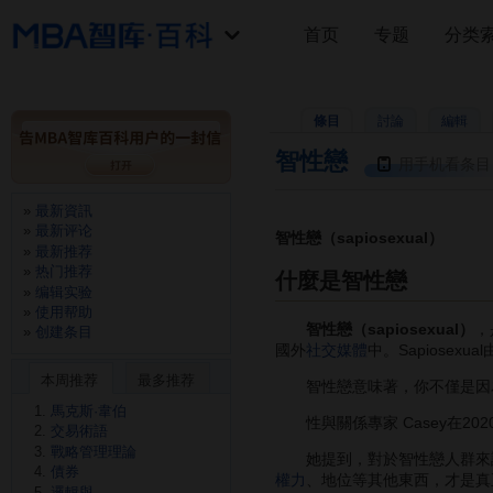
首页
专题
分类
條目
討論
編輯
智性戀
用手机看条目
最新資訊
最新评论
智性戀（sapiosexual）
最新推荐
热门推荐
什麼是智性戀
编辑实验
使用帮助
智性戀（sapiosexual）
，
创建条目
國外
社交媒體
中。Sapiosexua
本周推荐
最多推荐
智性戀意味著，你不僅是因為一
馬克斯·韋伯
性與關係專家 Casey在20
交易術語
戰略管理理論
她提到，對於智性戀人群來說
債券
權力
、地位等其他東西，才是真
邏輯與