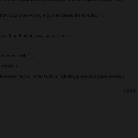
t-provoking argumentsfeels like foreplay.）。
。
han their physicalappearance.）。
debates with.）。
details.）。
 all other factors,including physical attractiveness.）
[
編輯
]