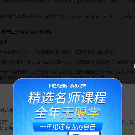
越戰退伍軍人的精子質量和智商，發現這兩者之間存在著密切的關係。那些
智
來更健康、優質的後代（Arden, Gottfredson, Miller, & 
，有時也是“慕強”的一種體現
強者。
術修養的人、仰慕某個領域的權威...這些都是慕強的體現。
種能力很高，而是指ta至少在某一方面或某些領域有超出常人的積累或天
“流行風向”。人們越發輕易地就可以接觸到彼此生活（而且很多是自帶
階級飛躍。這會讓人不自覺產生對比，提高對伴侶的要求。
中強者、優秀的代名詞。或許，很多人並不僅僅是在追求高智商，而是對
告MBA智库百科用户的一封信
的並不是智商本身,是它帶來的一系列
附加價值
這個優勢，獲得更多成就和社會資源。
MBA智库百科用户：
位等，很多人追求高智商伴侶，看重的不是智商本身，而是它帶來的這
17年，百科频道一直以免费公益的形式为大家提供知识服务，这
智力水平排名，與取得高社會成就的可能性呈指數型正相關。
荣幸和骄傲。