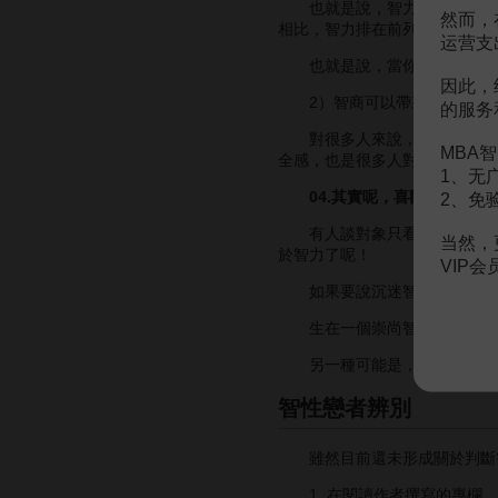
也就是說，智力排名越高的人
然而，
相比，智力排在前列的人取得高成就的可
运营支
也就是說，當你與智商排在前
因此，
2）智商可以帶來的附加價值，
的服务
對很多人來說，高智商意味著
MBA智
全感，也是很多人對高智商偏愛
1、无
04.其實呢，喜歡智商只是
2、免
有人談對象只看臉，有人特別喜
当然，
於智力了呢！
VIP
如果要說沉迷智力的原因，或
生在一個崇尚智力的家庭，在
另一種可能是，如果父母從小
智性戀者辨別
雖然目前還未形成關於判斷智
1. 在閱讀作者撰寫的專欄、詩歌或學術論文後