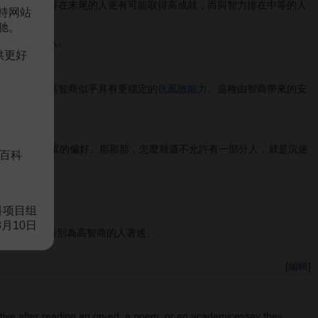
中等的人比排在末尾的人更有可能取得高成就，而與智力排在中等的人
持网站
驰。
社會地位
的人。
供更好
等。所以，高智商似乎具有更穩定的
抗風險能力
。這種由智商帶來的安
還有更多更小眾的偏好。那那那，怎麼就還不允許有一部分人，就是沉迷
百科
伴侶。
科项目组
8月10日
伴侶身上，特別為高智商的人著迷。
[
編輯
]
ing an op-ed, a poem, or an academicessay they