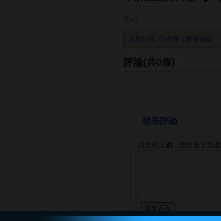
陈cc
.
頁面分類
:
心理學
|
醫療保健
評論(共0條)
發表評論
請文明上網，理性發言並遵