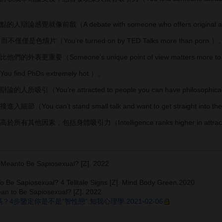
戲（A debate with someone who offers original and though
而不僅僅是色情片（You’re turned on by TED Talks more than porn.）
（Someone’s unique point of view matters more to you t
d PhDs extremely hot.）。
ou’re attracted to people you can have philosophical 
can’t stand small talk and want to get straight into the 
素，包括身體吸引力（Intelligence ranks higher in attractiveness than
Meanto Be Sapiosexual? [Z]. 2022
 Be Sapiosexual? 4 Telltale Signs [Z]. Mind Body Green.2020
an to Be Sapiosexual? [Z]. 2022
步鑒定你是不是“智性戀”.知我心理學.2021-02-06