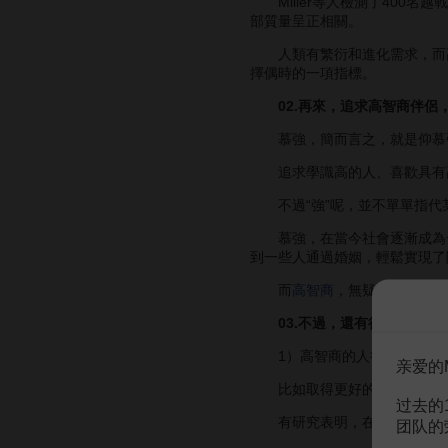
Miller等人檢測了400名
部質量呈正相關。
人類有繁衍和進化需求，而高智商可以帶
擇偶時的一項指標。
02.再來，追求高智商伴侶
慕強，簡而言之，就是仰慕
追求學識高的人、喜歡具有高藝
不過“強”呢，並不單單指代某
慕強，在當今社會逐漸成為一種
到一些人通過婚姻，輕鬆實現了
而
高智商
，無疑是傳統認知
03.不過，還有很多人喜歡
1）高智商的人往往可以通過
亲爱的
比如取得更好的成績、財富地
过去的
有研究表明，在特定人群中的
团队的