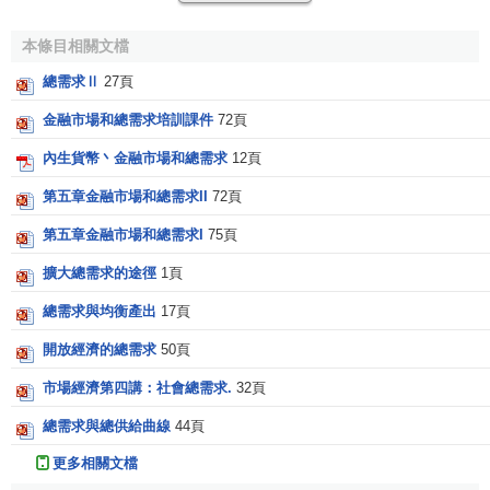
法。
本條目相關文檔
例：
總需求Ⅱ
27頁
假定某啤酒廠開發出了一種新啤酒，在估計其市場潛量
金融市場和總需求培訓課件
72頁
時，可以藉助下式：
內生貨幣丶金融市場和總需求
12頁
新啤酒需求量=人口×平均個人可隨意支配收入×個人可隨
意支配收入中用於購買食物的百分比×食物花費中用於飲料的
第五章金融市場和總需求II
72頁
票據百分比×飲料花費費中用於
酒類
的平均百分比×酒類花費
第五章金融市場和總需求I
75頁
中用於啤酒的平均百分比×啤酒花費中用於新啤酒的預計百分
擴大總需求的途徑
1頁
比。
總需求與均衡產出
17頁
企業在運用
連鎖比率法
時，應從一般有關要素移向一般
開放經濟的總需求
50頁
產品大類，再移向特點產品，如此層層往下推算。
市場經濟第四講：社會總需求.
32頁
參考文獻
總需求與總供給曲線
44頁
↑
程愛學總主編 徐文峰執行主編.市場總監.北京大學
更多相關文檔
出版社,2005年04月第1版.