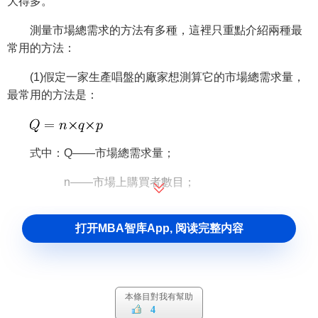
大得多。
測量市場總需求的方法有多種，這裡只重點介紹兩種最
常用的方法：
(1)假定一家生產唱盤的廠家想測算它的市場總需求量，
最常用的方法是：
式中：Q——市場總需求量；
n——市場上購買者數目；
g——平均每個購買者的年購買量；
打开MBA智库App, 阅读完整内容
p——產品的平均單價。
(2)連鎖比率法。由上面的公式，我們可推導出另一種計
算市場總需求量的方法，即
連鎖比率法
。當估計一個量的各
本條目對我有幫助
個組成部分比直接估計數量更容易時，可以考慮採用這種方
4