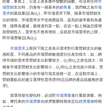
的量，事實上，它是上述各條件變數的函數。在沒有任何
市
場營銷
支出時，仍會有一個基本的
銷售量
，我們稱之為
市場
需求
的最低量(設為
Q
)，即市場需求下限。隨著市場營銷支
1
出的增加，市場需求水平也相應提高，提高的速率最初為遞
增，後降為遞減，最後達到某一點，在這一點上無論怎樣增
加營銷投入，需求也不會再增加，這就是市場需求的上限，
即市場潛量(設為
Q
)。
2
市場需求
上限與下限之差表示需求對行業營銷支出的敏
感程度。不同產品的市場營銷敏感度往往差別很大，如：網
球市場的需求受營銷支出影響很大，
Q
與
Q
之差也就大；而
1
2
糧食市場受營銷支出影響很小，
Q
與
Q
之差也就小得多。受
1
2
營銷支出影響很小的市場可視其規模一定，在這類市場上，
營銷重點在於建立選擇性需求(對特定品牌的產品或服務的需
求)。
當環境發生變化時，必須對
市場潛量
進行重新測量。例
如，摩托車的
市場潛量
在經濟繁榮時期肯定比
經濟蕭條
時期