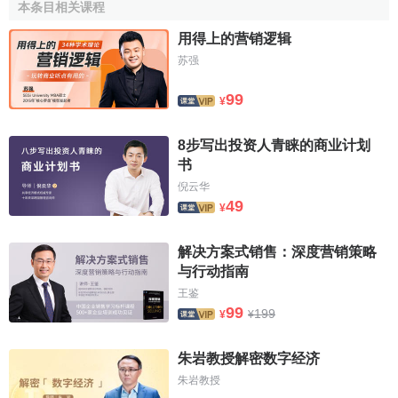
本条目相关课程
用得上的营销逻辑
苏强
99
¥
8步写出投资人青睐的商业计划
书
倪云华
49
¥
解决方案式销售：深度营销策略
与行动指南
王鉴
99
199
¥
¥
朱岩教授解密数字经济
朱岩教授