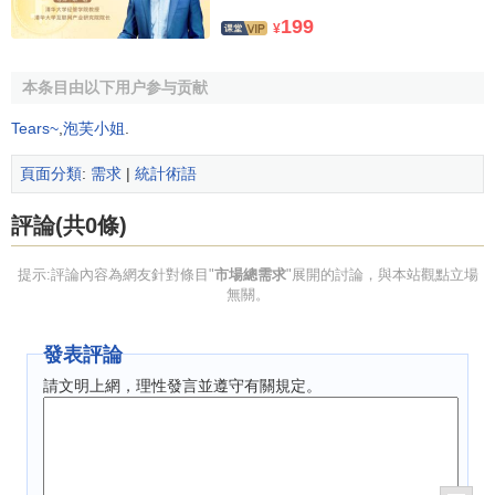
199
¥
本条目由以下用户参与贡献
Tears~
,
泡芙小姐
.
頁面分類
:
需求
|
統計術語
評論(共0條)
提示:評論內容為網友針對條目"
市場總需求
"展開的討論，與本站觀點立場
無關。
發表評論
請文明上網，理性發言並遵守有關規定。