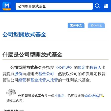
繁体中文
简体中文
公司型開放式基金
什麼是公司型開放式基金
公司型開放式基金
是指按
《公司法》
的
規定
由
投資人
出
資購買
股份
而組建成
基金公司
，然後以公司的名義選定投資
管理公司
經營
和
基金托管人
托管
的一種開放式基金。
公司型開放式基金
是一個
小作品
。你可以通過
編輯或修訂
擴充其內容。