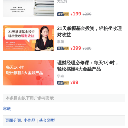
尤挺辉
199
299
¥
¥
21天掌握基金投资，轻松坐收理
财收益
李颖
399
680
¥
¥
理财经理必修课：每天1小时，
轻松搞懂4大金融产品
李垚
99
¥
本条目由以下用户参与贡献
寒曦
.
頁面分類
:
小作品
|
基金類型