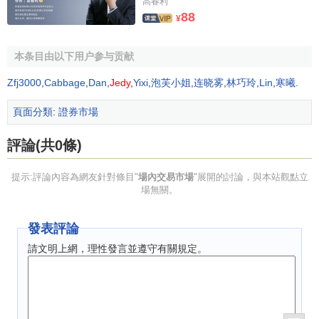
高春利
88
況，力求建立一個規範、高效的證券市場。
¥
5、對證券市場的劇烈波動進行干預
本条目由以下用户参与贡献
對價格劇烈波動的證券市場，證券監管當局應通過各種
Zfj3000
,
Cabbage
,
Dan
,
Jedy
,
Yixi
,
泡芙小姐
,
连晓雾
,
林巧玲
,
Lin
,
寒曦
.
手段進行干預，保持證券價格相對合理的穩定，必要時可暫
停交易。
頁面分類
:
證券市場
6、限制有關人員進入交易市場
評論(共0條)
證券監管當局的工作人員、證券交易人員、
發行公司
的
提示:評論內容為網友針對條目"
場內交易市場
"展開的討論，與本站觀點立
高級職員等，都有可能獲得內部情報，利用尚未公開的內部
場無關。
情報進行交易，必將破壞市場的公開、公平原則，因此應對
其進入交易市場進行限制。同時，對交易所的
會員
、證券交
發表評論
易人員嚴格要求，通過制訂嚴格的規章制度進行監督。
請文明上網，理性發言並遵守有關規定。