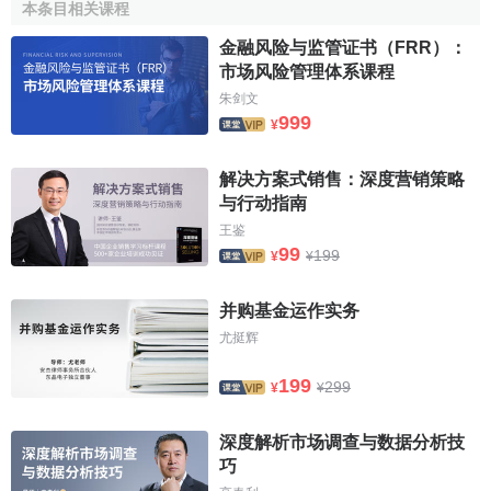
對上市公司的持續性監管重點是
信息披露制度
。信息披
本条目相关课程
露制度包括上市公司初次發行的
信息披露
，以及
上市
後的持
金融风险与监管证书（FRR）：
續性披露。前者已經在證券發行監管中論述。至於持續性披
市场风险管理体系课程
露，則指上市公司必須定期向證券監管當局報告
公司業績
、
朱剑文
財務狀況
的報表和資料，以及公司的重大變動事項，並向社
999
¥
會公眾及時公佈。
解决方案式销售：深度营销策略
3、制止和處罰交易當中的違法行為
与行动指南
王鉴
在證券交易中，由於各種因素的影響，存在各種違法行
99
199
¥
¥
為，如
虛假陳述
、
內幕交易
、
操縱市場
、挪用客戶保證金、
造謠、欺詐、隱瞞、漏報等。違法行為違背了
證券市場
的公
并购基金运作实务
開、公平、公正原則，會給當事人帶來損害。監管當局對上
尤挺辉
述違法行為，採取警告、
通報
、罰款或停止上市交易等手段
進行處罰，以維護市場秩序，保護投資者的利益。
199
299
¥
¥
4、制訂明確的交易規則和交易方式、方法等
深度解析市场调查与数据分析技
證券監管當局必須對辦理客戶委托、委托買賣方式、
結
巧
算交割
等，制訂詳細的規則供市場遵守，並隨時監督執行情