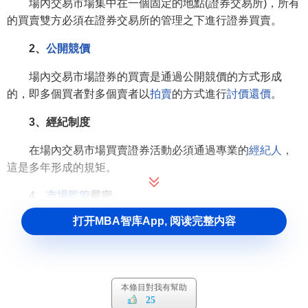
場內交易市場集中在一個固定的地點(證券交易所)，所有
的買賣雙方必須在證券交易所的管理之下進行證券買賣。
2、
公開競價
場內交易市場證券的買賣是通過公開競價的方式形成
的，即多個買者對多個賣者以
拍賣
的方式進行
討價還價
。
3、經紀制度
在場內交易市場買賣證券活動必須通過專業的
經紀人
，
這是多年形成的規矩。
4、
市場監管
嚴密
打开MBA智库App, 阅读完整内容
在場內交易過程中，證券監督部門及證券交易所對從事
證券交易各種活動監管嚴密，以保證場內交易市場高效有序
的運行。
場內交易市場的監管
本條目對我有幫助
25