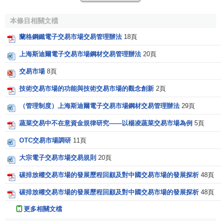
1、監管當局對證券交易的核准
本條目相關文檔
1）審核上市交易申請。申請證券上市交易的公司必須在
蘭格鋼鐵電子交易市場交易管理辦法
18頁
證券發行
前的規定時間內，或在證券發行前，向
證券監管
當
上海斯迪爾電子交易市場鋼材交易管理辦法
20頁
局提出上市申請。監管當局據此審查證券的發行日期、數
額、方式，以及發行的完成情況、公司一般情況、申請理由
交易市場
8頁
等。
技術交易市場的功能與技術交易市場的觀念創新
2頁
2）審查證券交易所的初審意見。申請證券上市交易的公
（管理制度）上海斯迪爾電子交易市場鋼材交易管理辦法
29頁
司在向證券監管當局遞交上市申請的同時，還必須向證券交
蔬菜交易中不在意資金規律研究——以楊凌蔬菜交易市場為例
5頁
易所提交上市申請書。證券交易所進行初審後，上報證券監
管當局。監管當局在規定時間內，決定是否同意上市交易，
OTC交易市場調研
11頁
並通知證券交易所。
大宗電子交易市場交易規則
20頁
3）經監管當局同意後，證券交易所出具《上市通知書》
碳排放權交易市場的發展歷程回顧及對中國交易市場的發展探析
48頁
通知申請者，並予以公告，同時將證券掛牌交易。
碳排放權交易市場的發展歷程回顧及對中國交易市場的發展探析
48頁
2、對
上市公司
的持續性監管
更多相關文檔