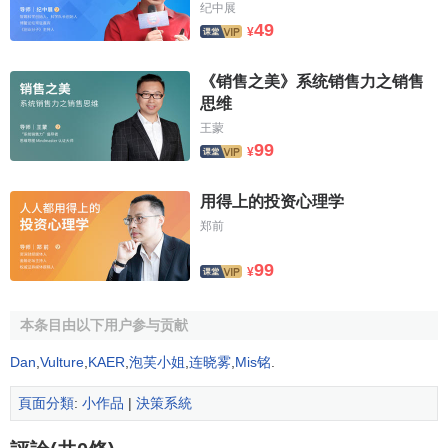
纪中展
49
¥
《销售之美》系统销售力之销售
思维
王蒙
99
¥
用得上的投资心理学
郑前
99
¥
本条目由以下用户参与贡献
Dan
,
Vulture
,
KAER
,
泡芙小姐
,
连晓雾
,
Mis铭
.
頁面分類
:
小作品
|
決策系統