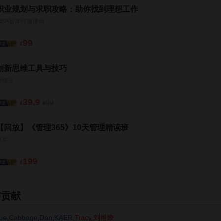
职业规划与求职攻略：助你找到理想工作
MBA智库特邀讲师
99
¥
创新思维工具与技巧
谢瑞宝
39.9
99
¥
¥
【回放】《管理365》10天管理精读班
张军
199
¥
与贡献
ue
,
Cabbage
,
Dan
,
KAER
,
Tracy
,
刘维燎
.