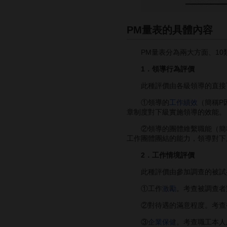
PM量表的具體內容
PM量表分為兩大方面、10類
1．領導行為評價
此種評價由各級領導的直接下
①領導的
工作績效
（簡稱P
章制度對下級實施領導的效能。
②領導的團體維繫職能（簡稱
工作團體團結的能力，領導對下
2．工作情境評價
此種評價由參加調查的被試共同
①工作
激勵
。考查被調查者
②對待遇的滿意程度。考查被
③
企業保健
。考查職工本人