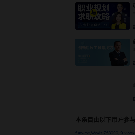
本条目由以下用户参
funwmy
,
Wwdz
,
Zfj3000
,
Kuxiaox