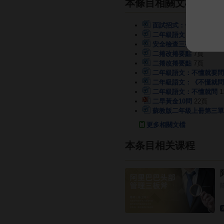
本條目相關文檔
面試招式：一選二聽三看
二年級語文：《問銀河》
安全檢查三要素 一看二
二捲改捲要點
7頁
二捲改捲要點
7頁
二年級語文：不懂就要問
二年級語文：《不懂就問
二年級語文：不懂就問
1
二早黃金10問
22頁
蘇教版二年級上冊第三單
更多相關文檔
本条目相关课程