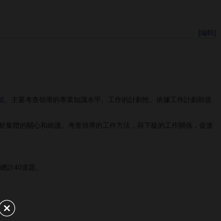
[
編輯
]
能
。主要考查領導的專業知識水平、工作的計劃性、依據工作計劃和規
於集體的關心和維護。考查領導的工作方法，與下級的工作關係，促進
總計40道題。