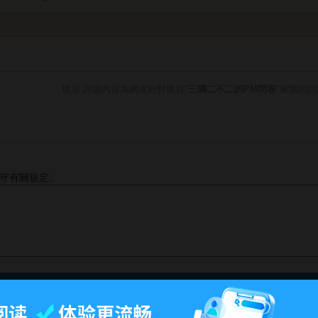
提示:評論內容為網友針對條目"
三隅二不二的PM問卷
"展開的
守有關規定。
最後更改16:29, 2016年8月25日.