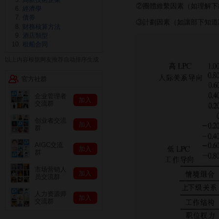
②團體維繫因素（如理解下級
經濟學
債券
③計劃因素（如讓部下知道
財務核算方法
酒店類型
租船合同
以上内容根据网友推荐自动排序生成
官方社群
企业管理者
加入
交流群
创业者交流
加入
群
AIGC交流
加入
群
市场营销人
加入
员交流群
人力资源师
加入
交流群