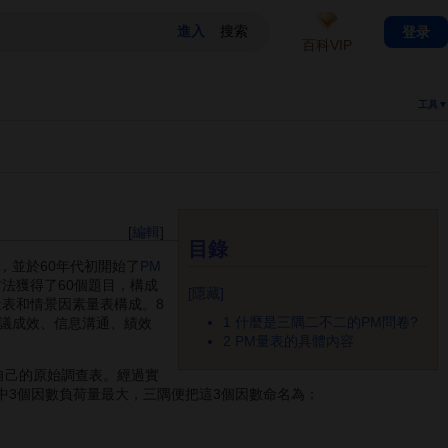
登录
百科VIP
工具▼
[
編輯
]
目錄
，並於60年代初開始了
PM
法獲得了60個題目，構成
[
隱藏
]
量表和情景因素量表構成。8
1
什麼是三隅二不二的PM問卷?
議成效、信息溝通、績效
2
PM量表的具體內容
自己的原始調查表。經過實
中3個因數負荷量最大，三隅便把這3個因數命名為：