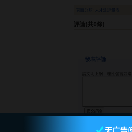
頁面分類
:
人才測評量表
評論(共0條)
發表評論
請文明上網，理性發言並遵