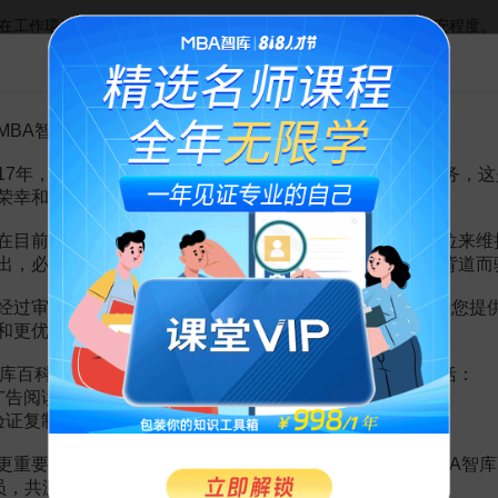
工作環境中的人際關係、職責範圍以及由此而引起的緊張或不安程度。
告MBA智库百科用户的一封信
集體的
集體意識
的強弱程度。
以會議形式解決生產難題的效果及其意義的重視程度。
MBA智库百科用户：
上下級之間、同級之間信息交流和意見溝通等情況。
立工作目標和完成任務的集體規範。
17年，百科频道一直以免费公益的形式为大家提供知识服务，这
荣幸和骄傲。
，PM量表還專門設置了第61題，用以徵詢參加調查的人員對這種調查方
在目前越来越严峻的经营挑战下，单纯依靠不断增加广告位来维
因素，即
工作激勵
、對待遇的滿意程度、
企業保健
、心理保健，是反映個
出，必然会越来越影响您的使用体验，这也与我们的初衷背道而
、會議成效、
信息溝通
和績效規範，則是反映單位內管理情境狀況的指
经过审慎地考虑，我们决定推出VIP会员收费制度，以便为您提
和更优质的内容。
库百科VIP会员（9.9元 / 年，
点击开通
），您的权益将包括：
广告阅读；
赏
MBA智库APP
验证复制。
。
需要補充新內容或修改錯誤內容，請
編輯條目
或
投訴舉報
更重要的是长期以来您对百科频道的支持。诚邀您加入MBA智库
会员，共渡难关，共同见证彼此的成长和进步！