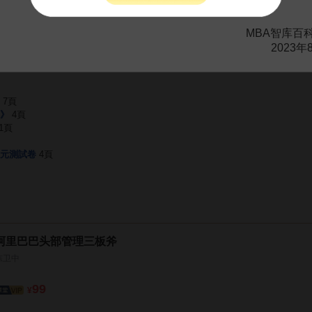
MBA智库百
四問
1頁
2023年
教學反思三篇
5頁
問三檢測
3頁
7頁
》
4頁
1頁
元測試卷
4頁
阿里巴巴头部管理三板斧
陈卫中
99
¥