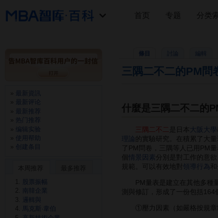
首页
专题
分类
條目
討論
編輯
三隅二不二的PM問
最新資訊
最新评论
什麼是三隅二不二的P
最新推荐
热门推荐
编辑实验
三隅二不二
是日本
大阪大學
使用帮助
理論
的實驗研究。在積累了大量
创建条目
了PM問卷，三隅等人已用PM量
個
情景因素
分別是對工作的意欲
規範。可以有效地對
領導行為
和
本周推荐
最多推荐
股票振幅
PM量表是建立在其他多種量
南韓企業
測與修訂，形成了一份包括16
邏輯與
①壓力因素（如嚴格按規章制
馬克斯·韋伯
高新技術企業