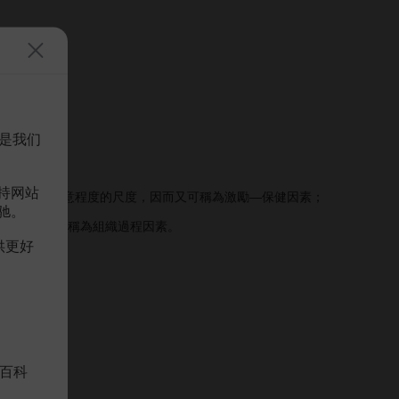
是我们
法的態度。
持网站
體水平的滿意程度的尺度，因而又可稱為激勵—保健因素；
驰。
標，所以又可稱為組織過程因素。
供更好
百科