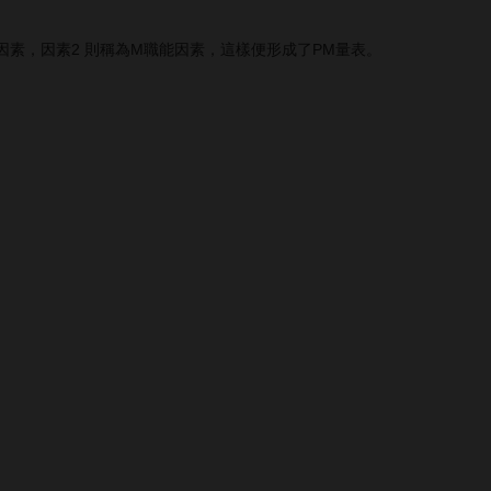
因素，因素2 則稱為M職能因素，這樣便形成了PM量表。