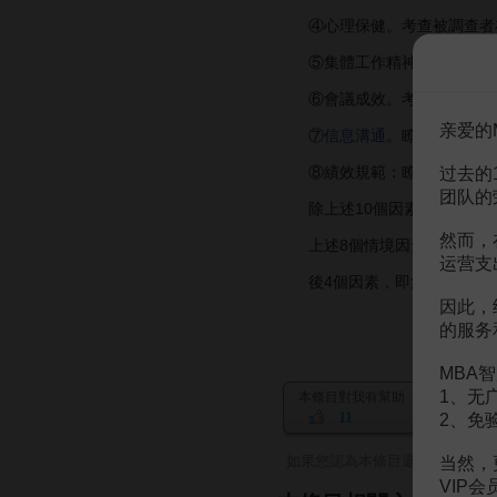
④心理保健。考查被調查者在
⑤集體工作精神。考查工作
⑥會議成效。考查被調查者對
亲爱的
⑦
信息溝通
。瞭解組織內部
⑧績效規範：瞭解工作集體設
过去的
团队的
除上述10個因素、60道題外
然而，
上述8個情境因素中的前4個
运营支
後4個因素，即集體工作精神
因此，
的服务
MBA智
1、无
本條目對我有幫助
11
2、免
如果您認為本條目還有待完善，
当然，
VIP