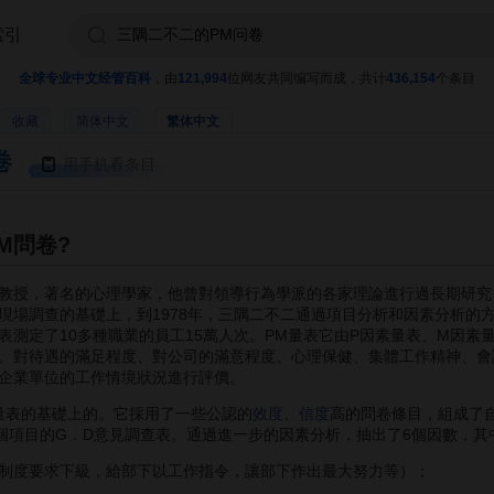
索引
全球专业中文经管百科
，由
121,994
位网友共同编写而成，共计
436,154
个条目
收藏
简体中文
繁体中文
卷
用手机看条目
M問卷?
教授，著名的心理學家，他曾對領導行為學派的各家理論進行過長期研究
現場調查的基礎上，到1978年，三隅二不二通過項目分析和因素分析的方
表測定了10多種職業的員工15萬人次。PM量表它由P因素量表、M因素
、對待遇的滿足程度、對公司的滿意程度、心理保健、集體工作精神、會
企業單位的工作情境狀況進行評價。
表的基礎上的。它採用了一些公認的
效度
、
信度
高的問卷條目，組成了
4個項目的G．D意見調查表。通過進一步的因素分析，抽出了6個因數，其
度要求下級，給部下以工作指令，讓部下作出最大努力等）；