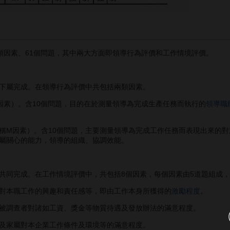
因素、61個問題，其中兩大方面即領導行為評價和工作情境評價。
屬完成。在領導行為評價中共包括兩類因素。
因素）。含10個問題，目的在於測量領導為完成生產任務而執行的
領導職
M因素）。含10個問題，主要測量領導為完成工作任務而表現出來的對
屬關心的能力，領導的組織、協調效能。
完成。在工作情境評價中，共包括8個因素，每個因素由5道題組成，
對本職工作的興趣和責任感等，即由工作本身所獲得的
激勵程度
。
調查者對諸如工資、獎金等物質待遇及發放辦法的滿意程度。
及家屬對本企業工作條件及環境等的滿意程度。