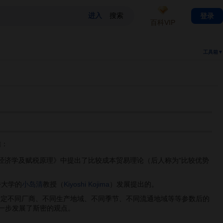
登录
百科VIP
工具箱▼
指：
经济学及赋税原理》中提出了比较成本贸易理论（后人称为“比较优势
桥大学的
小岛清
教授（
Kiyoshi Kojima
）发展提出的。
设定不同厂商、不同生产地域、不同季节、不同流通地域等等参数后的
一步发展了斯密的观点。