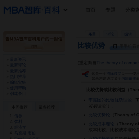
首页
专题
分类
条目
讨论
编辑
比较优势
用手机看
最新资讯
(重定向自
The theory of compar
最新评论
最新推荐
这是一个
消除歧义
页——使
热门推荐
如果您是通过某个
内部链接
编辑实验
使用帮助
比较优势或比较利益（Theory of
创建条目
李嘉图的比较优势理论
（
T
贸易理论”）。
本周推荐
最多推荐
比较优势论
（
Theory of 
债券
饮料
比较成本理论
（
Theory o
经济学
成本比较。比较成本理论
马克斯·韦伯
比较优势原则
是指专长能
Facebook公司