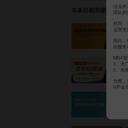
过去的
本条目相关课程
团队的
然而，
运营支
因此，
的服务
MBA智
1、无
2、免
当然，
VIP