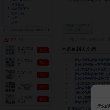
韩国企业
战略管理理论
交易术语
朱明
流家
本条目对我有帮助
129
以上内容根据网友推荐自动排序生成
如果您认为本条目还有待完善，
官方社群
本条目相关文档
企业管理者
加入
交流群
比较优势与竞争优势的比
创业者交流
加入
群
比较优势理论与竞争优势
从比较优势到竞争优势
AIGC交流
比较优势与竞争优势
60
加入
群
比较优势与竞争优势
2页
从比较优势与竞争优势的
市场营销人
加入
从比较优势向竞争优势转
员交流群
将比较优势提升为竞争优
升级比较优势发掘竞争优
人力资源师
加入
交流群
比较优势工厂
2页
亲爱的
更多相关文档