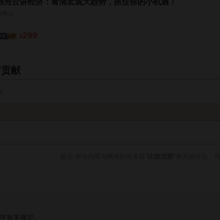
韩秀云讲经济：看清宏观大趋势，抓住你的小机遇！
韩秀云
299
¥
与贡献
n
.
提示:评论内容为网友针对条目"
比较优势
"展开的讨论，
守有关规定。