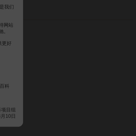
是我们
持网站
驰。
供更好
百科
科项目组
8月10日