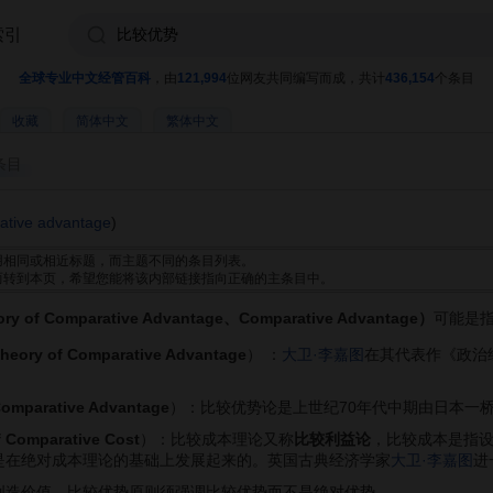
索引
全球专业中文经管百科
，由
121,994
位网友共同编写而成，共计
436,154
个条目
收藏
简体中文
繁体中文
条目
ative advantage
)
用相同或相近标题，而主题不同的条目列表。
而转到本页，希望您能将该内部链接指向正确的主条目中。
 Comparative Advantage、Comparative Advantage）
可能是
heory of Comparative Advantage
） ：
大卫·李嘉图
在其代表作《政治
Comparative Advantage
）：‌比较优势论是上世纪70年代中期由日本一
f Comparative Cost
）：比较成本理论又称
比较利益论
，比较成本是指
是在绝对成本理论的基础上发展起来的。英国古典经济学家
大卫·李嘉图
进
创造价值。比较优势原则须强调比较优势而不是绝对优势。