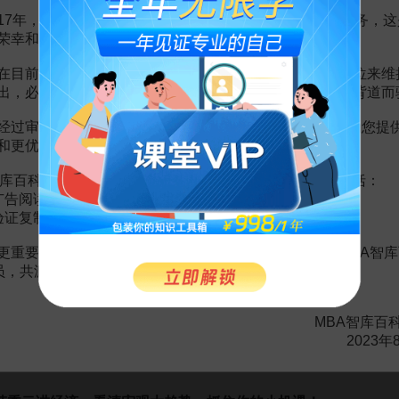
17年，百科频道一直以免费公益的形式为大家提供知识服务，这
荣幸和骄傲。
在目前越来越严峻的经营挑战下，单纯依靠不断增加广告位来维
高情商优势谈判课：搞定高难度沟通，掌握人际社交主动权
出，必然会越来越影响您的使用体验，这也与我们的初衷背道而
王达
经过审慎地考虑，我们决定推出VIP会员收费制度，以便为您提
99
和更优质的内容。
¥
库百科VIP会员（9.9元 / 年，
点击开通
），您的权益将包括：
给职场人的优势挖掘课：发现天赋优势，放大个人努力
广告阅读；
段冬
验证复制。
79
159
更重要的是长期以来您对百科频道的支持。诚邀您加入MBA智库
¥
¥
会员，共渡难关，共同见证彼此的成长和进步！
理财经理必修课：科学配置资产之道
伍志坚
MBA智库百
2023年
99
¥