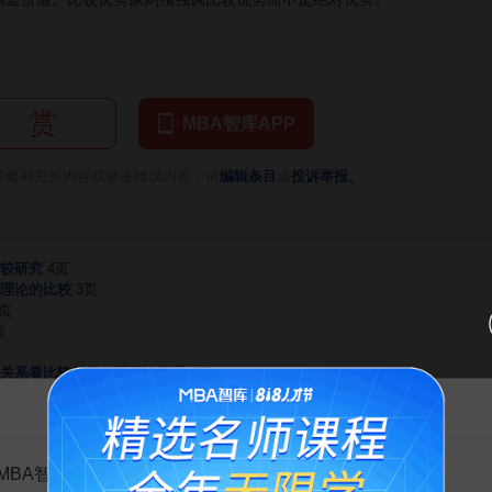
赏
MBA智库APP
。
需要补充新内容或修改错误内容，请
编辑条目
或
投诉举报
较研究
4页
理论的比较
3页
6页
页
关系看比较优势的适用性问题
4页
变
9页
告MBA智库百科用户的一封信
势
12页
势——剖析当前我国的比较优势与竞争优势
4页
MBA智库百科用户：