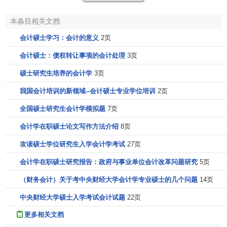
政治理论、英语、
财务会计
、综合知识，共计4门。其
本条目相关文档
中，政治理论考试及面试由各招生单位单独组织，时间自行
安排；其余3门全国联考，其中外国语只限英语，MPAcc英语
会计硕士学习：会计的意义
2页
科目的考试与在职人员攻读其他硕士专业学位入学考试使用
会计硕士：债权转让事项的会计处理
3页
同一试卷，听力测试成绩计入考生外语总成绩。
硕士研究生培养的会计学
3页
会计硕士的录取
我国会计培训的新领域--会计硕士专业学位培训
2页
全国硕士研究生会计学模拟题
7页
达到各试点院校划定的最低录取线，根据笔试成绩，结
合
工作业绩
、本人资历和面试成绩，综合考察，
择优录取
，
会计学在职硕士论文写作方法介绍
8页
其中优先考虑有丰富实践经验的优秀的中高级财务、会计审
攻读硕士学位研究生入学会计学考试
27页
计人才。
会计学在职硕士研究报告：政府与事业单位会计改革问题研究
5页
会计硕士的学费
（财务会计）关于考中央财经大学会计学专业硕士的几个问题
14页
中央财经大学硕士入学考试会计试题
22页
各试点院校学费略有区别，会计硕士（MPAcc）总的学
费预计一般在3－3.5万元左右，部分地区的试点院校学费预
更多相关文档
计在每年1.5-2万元（清华与国家会计学院MPAcc总学费预计