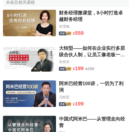
本条目相关课程
在6万元以内）。
财务经理微课堂，8小时打造卓
会计硕士的研究方向
越财务经理
张雪梅
559
¥
各试点院校会计硕士设置的专业培养方向各不相同，主
要包括财务会计理论与实务（CFO）、审计理论与实务
大转型——如何在企业实行多层
（CPA）、成本管理与实务、舞弊审计与
法务会计
，等等。
级合伙人制，让员工像老板一样
行动
朱烨东
会计硕士的课程设置
199
299
¥
¥
课程大致分为公共课、
必修课
（核心课）和
选修课
（方
阿米巴经营100讲，一切为了利
向课）等。其中，公共课包括社会主义市场经济理论与实
润
践、英语、
管理经济学
等；必修课包括
高级财务会计
理论与
冯梓晋
实务、高级
财务管理理论
与实务、高级审计理论与实务、高
199
¥
级管理会计理论与实务、
商业伦理
与
会计职业道德
、
国际会
计准则
专题、政府与
非营利组织会计
、
财务报表分析
、
业绩
中国式阿米巴——从管理走向经
评价
与
激励机制
、
国际审计准则
专题、
会计师事务所
管理、
营
内部控制理论与实务等；选修课包括数量分析方法，
金融市