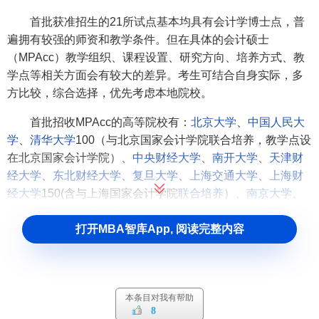
首批获准招生的21所试点基本均具有会计学博士点，普
遍拥有较强的师资和教学条件。但在具体的会计硕士
（MPAcc）教学组织、课程设置、研究方向、培养方式、教
学点等相关方面会有较大的差异。考生可结合自身实际，多
方比较，综合选择，优先考虑本地院校。
首批招收MPAcc的高等院校有：
北京大学
、
中国人民大
学
、
清华大学
100（与北京国家会计学院联合培养，教学点设
在北京国家会计学院）、
中央财经大学
、
南开大学
、
天津财
经大学
、
东北财经大学
、
复旦大学
、
上海交通大学
、
上海财
经大学
150(含与上海国家会计学院
联合培养
）、
南京大学
、
厦门大学
（含与厦门国家会计学院联合培养）、
武汉大学
、
中南财经政法大学
、
湖南大学
、
中山大学
、
暨南大学
、
重庆
打开MBA智库App, 阅读完整内容
大学
、
西南财经大学
、
西安交通大学
、财政部财政科学研究
所
会计硕士考试科目及考试日期
本条目对我有帮助
8