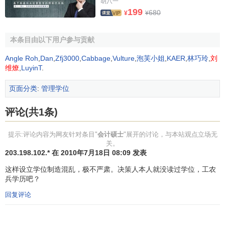
胡八一
场
与
金融工具
，
市场营销管理
，
企业并购
，技术经济与管
199
680
¥
¥
理，
投资学
，
公共财政
与
国有资产管理
，
战略管理
和
经济
法
，等等。
本条目由以下用户参与贡献
会计硕士学习年限与培养方式
Angle Roh
,
Dan
,
Zfj3000
,
Cabbage
,
Vulture
,
泡芙小姐
,
KAER
,
林巧玲
,
刘
维燎
,
LuyinT
.
会计硕士（MPAcc）学制一般为2.5－4年，实行
学分
页面分类
:
管理学位
制
，采取非全日制（即半脱产和在职学习）方式在职培养，
攻读学位期间在校学习累计时间不少于半年时间，主要学习
评论(共1条)
时间在周末或晚上。
提示:评论内容为网友针对条目"
会计硕士
"展开的讨论，与本站观点立场无
在保证质量的前提下，各试点院校可能将采取灵活、多
关。
203.198.102.* 在 2010年7月18日 08:09 发表
样的多种培养方式。鼓励
案例教学方法
，开展学生课堂讨
论，结合非课堂教学方式，注重理论联系实际，强调培养学
这样设立学位制造混乱，极不严肃。决策人本人就没读过学位，工农
兵学历吧？
生分析和解决实际问题的能力。
回复评论
会计硕士的毕业及学历