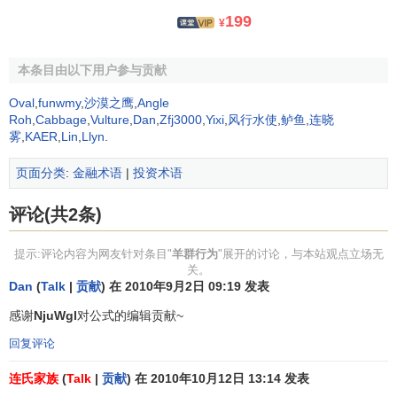
群行为进行比较，得出投资者在两者极端情况下的行为模型
199
¥
差异。
本条目由以下用户参与贡献
市场压力下的羊群行为检验
Oval
,
funwmy
,
沙漠之鹰
,
Angle
在市场存在压力（价格波动剧烈）时，理性资产定价模
Roh
,
Cabbage
,
Vulture
,
Dan
,
Zfj3000
,
Yixi
,
风行水使
,
鲈鱼
,
连晓
型和羊群行为模型的区别最为明显。理性资产定价模型认
雾
,
KAER
,
Lin
,
Llyn
.
为，由于不同的个股
收益率
对于
市场收益率
的敏感程度不
页面分类
:
金融术语
|
投资术语
同，市场压力将导致分散化程度增加。而羊群行为模型认为
在市场压力的情况下，分散化程度减少。
评论(共2条)
将在市场收益率分布曲线两端的极端收益率分离出来，
提示:评论内容为网友针对条目"
羊群行为
"展开的讨论，与本站观点立场无
检验极端收益率下的分散度和不包括极端收益率的分散度是
关。
否存在差异。使用下面的回归方程来检验：
Dan
(
Talk
|
贡献
) 在 2010年9月2日 09:19 发表
感谢
NjuWgl
对公式的编辑贡献~
Dt＝a＋β1CLt＋β2CHt＋εt
回复评论
其中CLt和CHt为表示市场是否为极端波动的哑元变量。
εt系数，表示的是样本中除了两个哑元元素包括的区域的平均
连氏家族
(
Talk
|
贡献
) 在 2010年10月12日 13:14 发表