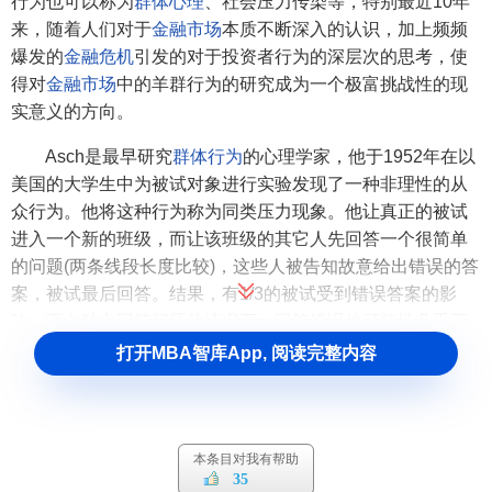
行为也可以称为
群体心理
、社会压力传染等，特别最近10年
来，随着人们对于
金融市场
本质不断深入的认识，加上频频
爆发的
金融危机
引发的对于投资者行为的深层次的思考，使
得对
金融市场
中的羊群行为的研究成为一个极富挑战性的现
实意义的方向。
Asch是最早研究
群体行为
的心理学家，他于1952年在以
美国的大学生中为被试对象进行实验发现了一种非理性的从
众行为。他将这种行为称为同类压力现象。他让真正的被试
进入一个新的班级，而让该班级的其它人先回答一个很简单
的问题(两条线段长度比较)，这些人被告知故意给出错误的答
案，被试最后回答。结果，有1/3的被试受到错误答案的影
响。而在独立回答问题的情况下，回答错误的可能性几乎不
存在。
打开MBA智库App, 阅读完整内容
来自
金融市场
中的大量证据显示，参与羊群行为对于主
体不利，积极参与羊群行为的投资个体在市场中获得的
收益
率
比较低。同时，羊群行为程度和
股票价格波动
之间形成一
本条目对我有帮助
种正反馈
机制
，这使得许多学者认为羊群行为是导致市场价
35