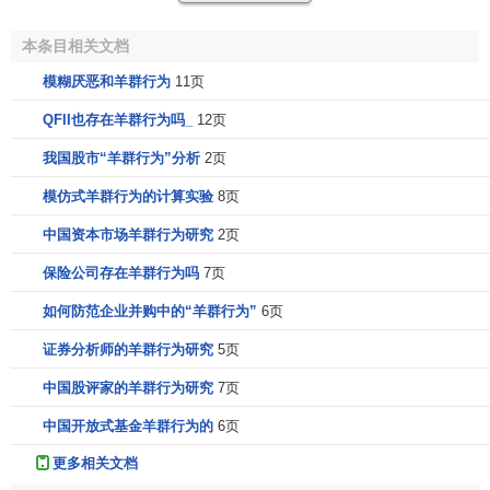
格波动过度的一个重要因素。
本条目相关文档
羊群行为的检验方法
模糊厌恶和羊群行为
11页
分散度指标
QFII也存在羊群行为吗_
12页
我国股市“羊群行为”分析
2页
设
资产组合
S总共有n只
股票
，
r
是
股票i
的
收益率
，r是n
i
只
股票
的平均
收益率
。S的
收益率
的分散度定义为：
模仿式羊群行为的计算实验
8页
中国资本市场羊群行为研究
2页
保险公司存在羊群行为吗
7页
如何防范企业并购中的“羊群行为”
6页
证券分析师的羊群行为研究
5页
这个指标通过对于个股
收益率
和
资产组合
收益率
的一致
中国股评家的羊群行为研究
7页
程度定量化来刻画羊群行为的关键特征。当羊群行为存在
时，分散度应该变小。
资产收益率
分散度和
股票
波动率的测
中国开放式基金羊群行为的
6页
量方法有相似之处，但是并不相同。在
波动率
中，使用的是
更多相关文档
个股的
预期收益率
，而在分散度中，使用的是资产组合的
收