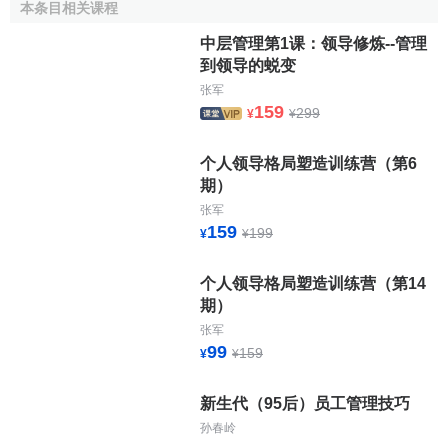
本条目相关课程
益率
。两者存在区别。
中层管理第1课：领导修炼--管理
用分散度来测度羊群行为具有一个最大的优点，需要的
到领导的蜕变
数据容易获得，而且计算方法简单，这是其他羊群行为测度
张军
所不具有的。但是它也存在一个缺陷，即它是对投资者羊群
159
299
¥
¥
行为的一个很保守的测度，低估了羊群行为的程度。只有当
大多数投资者对于所有
股票
都表现出强烈的羊群行为时，大
个人领导格局塑造训练营（第6
多数
股票
的
收益率
才可能表现出趋同 性。William（1995）
期）
认为在回归系数为正时，理性资产定价模型成立，不存在羊
张军
群行为。但是他在作出这个结论时，没有充分考虑分散度测
159
199
¥
¥
度的对于羊群行为测度的保守性。本文认为，正的回归系数
并不能直接拒绝羊群行为的存在，分散度绝对值意义不大，
个人领导格局塑造训练营（第14
有意义的是分散度的相对大小。因此，在对结果进行分析
期）
时，充分考虑该测度偏差的存在，并将重点放在相对值的比
张军
99
159
较上。
¥
¥
比较分为两个方面进行，一方面将本文结果和
新生代（95后）员工管理技巧
William（1995）的结果进行比较，得出我国羊群行为和美国
孙春岭
羊群行为的差异；另一方面将市场
收益率
极低和极高时的羊