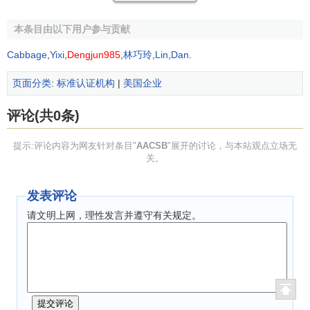
获得AACSB认证，是商学院做出了承诺，要将教学提高
本条目由以下用户参与贡献
到更高层次。整个认证过程一般需要3到7年才能完成。
Cabbage
,
Yixi
,
Dengjun985
,
林巧玲
,
Lin
,
Dan
.
首先，对认证感兴趣的商学院要成为AACSB的
会员
页面分类
:
标准认证机构
|
美国企业
其次，商学院要提交详细的使命陈述。
评论(共0条)
再次，商学院提交一份“资格申请”
提示:评论内容为网友针对条目"
AACSB
"展开的讨论，与本站观点立场无
然后，获得资格之后，候选商学院要与AACSB派遣的
关。
“督导”（来自另一所获得AACSB认证的学校）一起发展出能
够达到AACSB标准的“认证计划”。商学院要向AACSB提交关
发表评论
于规划实施的资料和说明。如果认证计划为初始认证委员会
请文明上网，理性发言并遵守有关规定。
通过，申请学院就可以开始执行计划。
最后，
计划
完成执行后，商学院要准备一份
自我评价
报
告，并迎接同行评审组到学院进行评审，提供推荐，AACSB
董事会
做出最终决定。