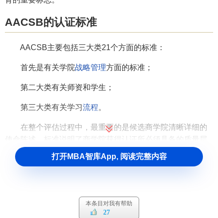
AACSB的认证标准
AACSB主要包括三大类21个方面的标准：
首先是有关学院
战略管理
方面的标准；
第二大类有关师资和学生；
第三大类有关学习
流程
。
在整个评估过程中，最重要的是候选商学院清晰详细的
使命陈述。标准说明了商学院获得认证所必须具备的质量层
次，而使命的陈述说明了学院的
远景
发展目标以及对
项目
在
打开MBA智库App, 阅读完整内容
关键领域发展的重视。除了使命陈述以外，候选商学院还必
须提供在流程、政策等方面的证据，说明能够给学员提供高
质量的教育，并承诺致力于
持续改善
。
本条目对我有帮助
AACSB的认证步骤
27