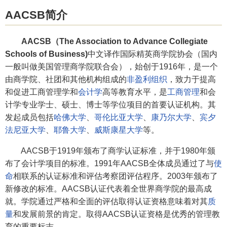
AACSB简介
AACSB（The Association to Advance Collegiate
Schools of Business)
中文译作国际精英商学院协会（国内
一般叫做美国管理商学院联合会），始创于1916年，是一个
由商学院、社团和其他机构组成的
非盈利组织
，致力于提高
和促进工商管理学和
会计学
高等教育水平，是
工商管理
和会
计学专业学士、硕士、博士等学位项目的首要认证机构。其
发起成员包括
哈佛大学
、
哥伦比亚大学
、
康乃尔大学
、
宾夕
法尼亚大学
、
耶鲁大学
、
威斯康星大学
等。
AACSB于1919年颁布了商学认证标准，并于1980年颁
布了会计学项目的标准。1991年AACSB全体成员通过了与
使
命
相联系的认证标准和评估考察团评估程序。2003年颁布了
新修改的标准。AACSB认证代表着全世界商学院的最高成
就。学院通过严格和全面的评估取得认证资格意味着对其
质
量
和发展前景的肯定。取得AACSB认证资格是优秀的管理教
育的重要标志。