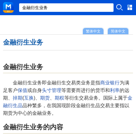
繁体中文
简体中文
金融衍生业务
金融衍生业务
金融衍生业务即金融衍生交易类业务是指
商业银行
为满
足客户
保值
或自身
头寸管理
等需要而进行的货币和
利率
的远
期、
掉期
(
互换
)、
期货
、
期权
等衍生交易业务。国际上属于
金
融衍生品
品种繁多，在我国现阶段金融衍生品交易主要指以
期货为中心的金融业务。
金融衍生业务的内容