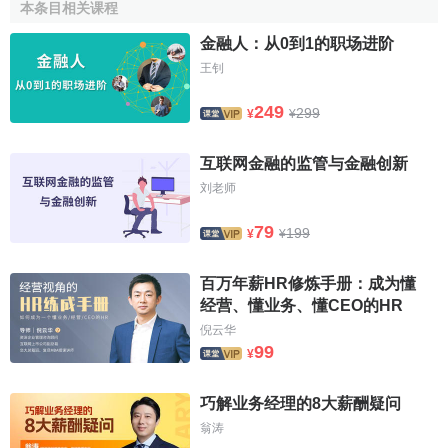
本条目相关课程
势，将其自身的浮动利率
债务转换
成固定利率债务，或将固
定利率
债务转换
成浮动利率债务的操作。
金融人：从0到1的职场进阶
王钊
249
299
¥
¥
互联网金融的监管与金融创新
刘老师
79
199
¥
¥
百万年薪HR修炼手册：成为懂
经营、懂业务、懂CEO的HR
倪云华
99
¥
巧解业务经理的8大薪酬疑问
翁涛