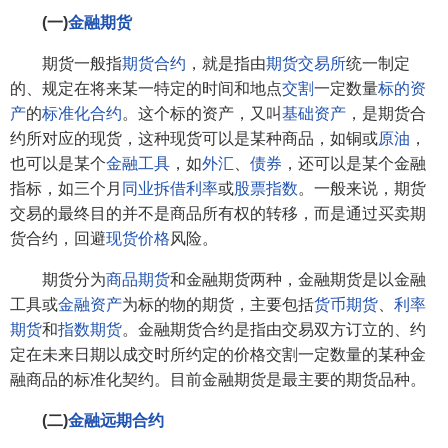
(一)
金融期货
期货一般指
期货合约
，就是指由
期货交易所
统一制定
的、规定在将来某一特定的时间和地点
交割
一定数量
标的资
产
的
标准化合约
。这个标的资产，又叫
基础资产
，是期货合
约所对应的现货，这种现货可以是某种商品，如铜或
原油
，
也可以是某个
金融工具
，如
外汇
、
债券
，还可以是某个金融
指标，如三个月
同业拆借利率
或
股票指数
。一般来说，期货
交易的最终目的并不是商品所有权的转移，而是通过买卖期
货合约，回避
现货价格
风险。
期货分为
商品期货
和金融期货两种，金融期货是以金融
工具或
金融资产
为标的物的期货，主要包括
货币期货
、
利率
期货
和
指数期货
。金融期货合约是指由交易双方订立的、约
定在未来日期以成交时所约定的价格交割一定数量的某种金
融商品的标准化契约。目前金融期货是最主要的期货品种。
(二)
金融远期合约