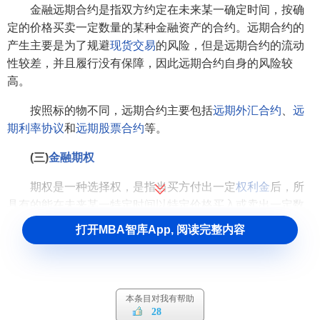
金融远期合约是指双方约定在未来某一确定时间，按确
定的价格买卖一定数量的某种金融资产的合约。远期合约的
产生主要是为了规避
现货交易
的风险，但是远期合约的流动
性较差，并且履行没有保障，因此远期合约自身的风险较
高。
按照标的物不同，远期合约主要包括
远期外汇合约
、
远
期利率协议
和
远期股票合约
等。
(三)
金融期权
期权是一种选择权，是指当买方付出一定
权利金
后，所
具有的能在未来某一特定时间以特定价格买入或卖出一定数
量的某种金融资产的权利。金融期权是以金融工具为标的物
打开MBA智库App, 阅读完整内容
的
期权合约
。
期权合约签定后，买方便有权决定是否买进或卖出某种
金融资产，但没有义务必须买进或卖出，一但买方决定买进
本条目对我有帮助
或卖出某金融资产时，卖方必须按照合约规定的内容无条件
28