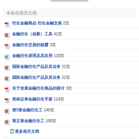
履行。
本条目相关文档
期权一般包括
股票期权
、
利率期权
和
货币期权
。
衍生金融商品 衍生金融交易
2页
(四)
金融互换
金融衍生（创新）工具
42页
金融互换是指交易双方依据预先的约定，在未来的一段
金融衍生交易的披露
3页
时期内，相互交换一
系列现金流
量的交易。互换交易交换的
不是交换本金本身，而是不同债务的
现金流
。金融互换主要
金融衍生原理及其应用
110页
包括
货币互换
和
利率互换
。
国际金融衍生产品及其业务
22页
1.货币互换又称货币掉期，是指为降低
借款成本
或避免
国际金融衍生产品及其业务
22页
远期汇率
风险，将一种货币的债务转换成另一种货币债务的
关于发展金融衍生商品的探讨
3页
交易。早期的“
平行贷款
”、“
背对背贷款
”就具有类似的功能。
但是 “平行贷款”、“背对背贷款”仍然属于贷款行为，在
资产负
美林证券金融衍生手册
124页
债表
上将产生新的资产和负债。而货币互换作为一项资产负
第5章金融衍生工
140页
债
表外业务
，能够在不对资产负债表造成影响的情况下，达
第五章金融衍生工
100页
到同样的目的。
更多相关文档
2.利率互换又称利率掉期，是指债务人根据
市场利率
走