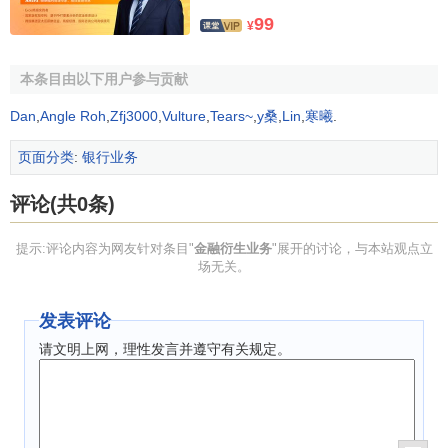
99
¥
本条目由以下用户参与贡献
Dan
,
Angle Roh
,
Zfj3000
,
Vulture
,
Tears~
,
y桑
,
Lin
,
寒曦
.
页面分类
:
银行业务
评论(共0条)
提示:评论内容为网友针对条目"
金融衍生业务
"展开的讨论，与本站观点立
场无关。
发表评论
请文明上网，理性发言并遵守有关规定。