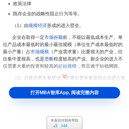
政策法律
既存企业的战略性阻止行为等等。
（1）由
规模经济
形成的进入壁垒。
企业在取得一定
市场份额
前，不能以最低成本生产。单
位产品成本最低时的最小最佳规模（单位生产成本最低时的
最小产量）占
市场规模
（产业需求量）比重很大的产业，往
往集中度很高，也是
垄断
程度较高的产业。新企业的进入不
仅需要大量的投资和较高的
起始规模
，而且难于站稳脚跟。
（2）必要的资本量壁垒。必要的资本量是指企业进入某
一产业时最低限度的资本数量。必要资本量越大，筹措越困
难，壁垒就越高。
打开MBA智库App, 阅读完整内容
（3）埋没费用壁垒。如果在企业能够筹集资金进入，并
且在进入早期遭到失败后，能够将设备、厂房按接近于原值
的价格卖给其他企业，那么必要资本量的巨额化不能成为强
本条目对我有帮助
大的壁垒。但如果按比较低的价格出售，或只能转卖一部分
144