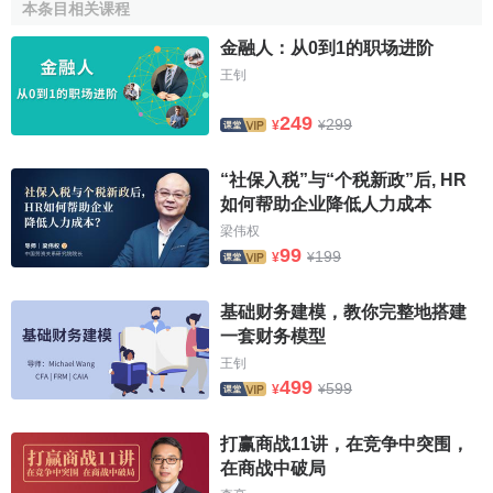
本条目相关课程
用和资源占有方面有很大的优势，包括对资源的占有、技
金融人：从0到1的职场进阶
术、
销售渠道
和市场的垄断，以及对本行业的专家和技术工
王钊
人的拥有等各个方面，因而生产、经营和研究开发的成本相
对比较低。
249
299
¥
¥
（6）由法律、
行政规制
（管制）造成的进入壁垒。所谓
“社保入税”与“个税新政”后, HR
法律、行政进入壁垒是指为了保证资源有效配置，采取立法
如何帮助企业降低人力成本
形式指导和干预企业进入行为，调整企业关系的
公共政策
。
梁伟权
从现象上看，无论行政性壁垒还是法规性壁垒都要使用一定
99
199
¥
¥
的强制手段，这是它们的共同之处。在某些行业内存在的实
业许可制、认可制，使得其他企业进入的可能性变得很小。
基础财务建模，教你完整地搭建
例如煤、电、水等行业的垄断性经营就属于此类，而
关税
、
一套财务模型
非关税壁垒
这些由国家制度形成的
贸易障碍
是难以用降低成
王钊
本或增加广告等促销费用的办法来克服的。
499
599
¥
¥
（7）既存企业的战略性阻止进入行为。原有企业为了巩
打赢商战11讲，在竞争中突围，
固自己在市场上的地位，采取各种对策以阻止和威慑新企业
在商战中破局
的进入。在卖方高度集中的
寡头垄断
产业中，原有企业互相