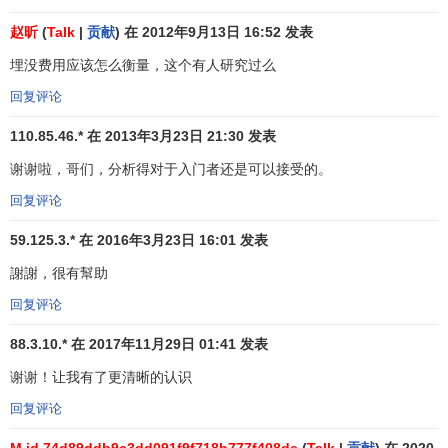
而具有一定高度的进入壁垒，则可以提高社会资源的配置效
赵昕
(
Talk
|
贡献
) 在 2012年9月13日 16:52 发表
率和社会产品效用，这表现为：
埋没费用应该怎么衡量，这个有人研究过么
（1）完全竞争市场的前提条件之一是产品具有均质性。
回复评论
这种均质产品显然不能满足现实社会具有多样化的需求，造
成社会产品总效用的损失。在一般的情况下，产品差别壁垒
110.85.46.* 在 2013年3月23日 21:30 发表
越高，产品越具有多样化的异质性，所实现的社会总效用就
谢谢啦，哥们，分析得对于入门者还是可以接受的。
越多。
回复评论
（2）无进入壁垒的完全竞争市场的另一个前提是市场结
59.125.3.* 在 2016年3月23日 16:01 发表
构以原子型的小企业为主体，而原子型企业是与规模经济相
冲突的。特别是对于规模经济显著的部门来说，相互竞争性
謝謝，很有幫助
的小企业充斥市场，其结果往往只会降低生产的效率。因此
回复评论
进入壁垒的存在，可以阻止低效率小企业进入市场，提高产
业集中度，使社会获得规模经济收益。
88.3.10.* 在 2017年11月29日 01:41 发表
谢谢！让我有了更清晰的认识
（3）企业进入或退出市场，其实质就是资源重新配置的
一种方式。在其它条件(如资源转移的空间跨度、时间长度和
回复评论
埋没费用率)既定的情况下，资源配置成本与资源转移频率呈
M id 74d89ddb9c3dd091f9f718b777f408de
(
Talk
|
贡献
) 在 2020