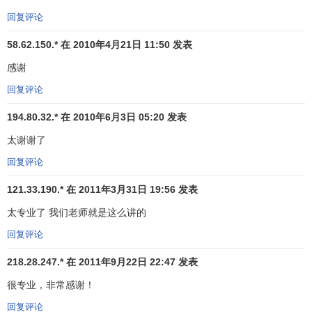
当该行业不
景气
时，过剩的生产能力仍然留在该行业内，企
回复评论
业之间竞争激烈，相当多的企业会因竞争不利而陷入困境。
58.62.150.* 在 2010年4月21日 11:50 发表
感谢
回复评论
194.80.32.* 在 2010年6月3日 05:20 发表
太谢谢了
回复评论
121.33.190.* 在 2011年3月31日 19:56 发表
进入壁垒的利与弊
太专业了 我们老师就是这么讲的
从经济上分析，进入壁垒是一把“双刃剑”：一方面进入壁
回复评论
垒的存在引起
价格扭曲
，造成
社会福利
损失；另一方面进入
218.28.247.* 在 2011年9月22日 22:47 发表
壁垒存在又具有正效应。进入无壁垒的、原子型的
完全竞争
很专业，非常感谢！
市场结构，尽管从理论说可以达到社会福利的极大化，但它
却是以资源配置效率的牺牲和
产品效用
的损失为其代价的，
回复评论