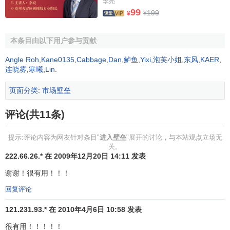
李亮
协调，把利润率限制到自己产业中相当于进入壁垒高度的程
99
199
¥
¥
度，采取有效的阻止进入政策，并相应地采取一些阻止进入
的行动，如一次性降低价格，重新获得或强化绝对费用壁垒
本条目由以下用户参与贡献
中原有企业的优势。
Angle Roh
,
Kane0135
,
Cabbage
,
Dan
,
鲈鱼
,
Yixi
,
泡芙小姐
,
东风
,
KAER
,
进入壁垒是由多个因素结合而成。但即使进入壁垒很
连晓雾
,
寒曦
,
Lin
.
高，如果在相当长的时间内，该产业的利润率和需求成长率
都很高，那么也会诱发进入。
页面分类
:
市场壁垒
进入壁垒与退出壁垒的关系矩阵
评论(共11条)
提示:评论内容为网友针对条目"
进入壁垒
"展开的讨论，与本站观点立场无
进入壁垒与退出壁垒的关系矩阵，它也是行业分析的一
关。
个重要方面。
222.66.26.* 在 2009年12月20日 14:11 发表
谢谢！很有用！！！
从图中可以看出：从行业利润的角度来看，最好的情况
是进入壁垒较高而退出壁垒低，在这种情况下，新进入者将
回复评论
受到抵制，而在本行业经营不成功的企业会离开本行业。反
121.231.93.* 在 2010年4月6日 10:58 发表
之，进入壁垒低而退出壁垒高是最不利的情况，在这种情况
下，当某行业的吸引力较大时，众多企业纷纷进入该行业；
很有用！！！！！