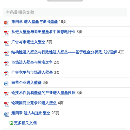
设备，剩下的不可能回收的资金称为“埋没费用”，因此，埋没
费用的大小成为进入壁垒的重要因素。
本条目相关文档
第四章 进入壁垒与退出壁垒
18页
（4）产品差别形成的进入壁垒。产品差别对企业产品的
销路和
市场占有率
有很大的影响，当由产品差别（设计、
广
从进入壁垒与退出壁垒看中国彩电行业
3页
告
等）形成的成本对新厂商更高时，产品差别才成为进入壁
广告与市场进入壁垒
3页
垒。消费者对差别化产品的心理上的认同感颇深。对于原有
企业来说，他们在广告宣传上只保持原有的力度或稍加改变
结构性进入壁垒与行政性进入壁垒——基于租金分析范式的理解
4页
即可，无需花费巨额的支出。但对于新企业，万事需从头做
市场进入壁垒与标准之争
2页
起，在解决了设计和制造方面的难点之后，还要想方法使公
广告竞争与市场进入壁垒
3页
众相信新企业的产品与众不同，这无疑要比原有企业花费更
多的广告和设计费用。例如在汽车和家用电器行业里，原有
民营企业进入壁垒
3页
企业建立了区域性或全国性的推销网和服务网，新企业要建
论技术性贸易壁垒的产业进入壁垒性质
3页
立与之相匹敌的系统不是一朝一夕能做到的。因此原有企业
的产品差别程度便成为一道进入壁垒。
论我国商业竞争和进入壁垒
4页
第四章 进入与退出壁垒
26页
（5）绝对费用形成的进入壁垒。既存企业一般都已占有
一些稀缺的要素和资源，购买这些要素和资源所付费用是很
更多相关文档
大的，这就是绝对费用。相对于新企业，既存企业在绝对费