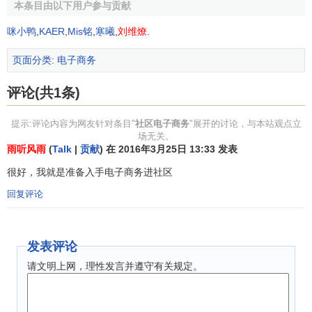
本条目由以下用户参与贡献
1.从用户的分享主题、购物诉求入手，通过主题群和品
咪小鸭
,
KAER
,
Mis铭
,
寒曦
,
刘维燎
.
牌群第一步建立买家购物诉求的专业场所，聚合人气
页面分类
:
电子商务
2.主题群和品牌群可以理解为一个
专业市场
，店铺可以
入住不同的专业市场，由专业市场给店铺导入流量
评论(共1条)
3.建立导购，在主题群和品牌群中通过分享者（卖家，
提示:评论内容为网友针对条目"
社区电子商务
"展开的讨论，与本站观点立
买家及资讯整合），直接帮助潜在买家做
决策
场无关。
雨听风雨
(
Talk
|
贡献
) 在 2016年3月25日 13:33 发表
4.店铺可以做各种互动营销（
团购
、秒杀、竞拍、竞
很好，我就是准备入手电子商务进社区
猜、发放优惠卷、满就送、
免费试用
等），所有的互动营销
都将以
活动
的形式被聚集到关联群组
回复评论
在整体构思外，还有很多有待细化之处：
发表评论
1.在主题群和品牌群中，目前只聚合了有共同购物诉求
请文明上网，理性发言并遵守有关规定。
的用户，用户之间的
互动
还
需要
进一步挖掘
2．普通用户（潜在买家）、卖家对主题群、品牌群的功