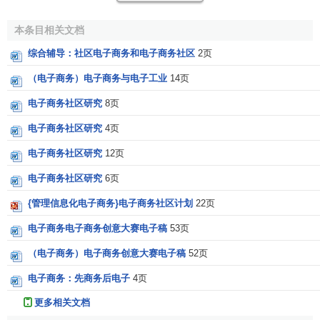
化
的浏览体验上升到购物
需求
具有一定的偶然性。
2.导购信息碎片化
本条目相关文档
综合辅导：社区电子商务和电子商务社区
2页
社区用户有粘性，
买家
有购物诉求，期望通过社区资
讯、评测、口碑等作为购物决策，但现状是购物诉求没有一
（电子商务）电子商务与电子工业
14页
个专业的互动场所，同时分享者（不限于
意见领袖
）的购物
电子商务社区研究
8页
决策
信息
缺乏专业平台引导。
电子商务社区研究
4页
3.
暴力营销
电子商务社区研究
12页
卖家看重了社区的用户、人气、口碑，但卖家对如何引
电子商务社区研究
6页
导用户购买方面缺乏
系统
的营销平台。
{管理信息化电子商务}电子商务社区计划
22页
4.站长心有余而力不足
电子商务电子商务创意大赛电子稿
53页
纵使站长有心去变现人气，有引入电子商务的欲望，但
（电子商务）电子商务创意大赛电子稿
52页
缺乏平台支撑、缺乏系统化运营思路、缺乏电子商务相关上
电子商务：先商务后电子
4页
下游资源，总体上呈现心有余而力不足。
更多相关文档
整体构思：