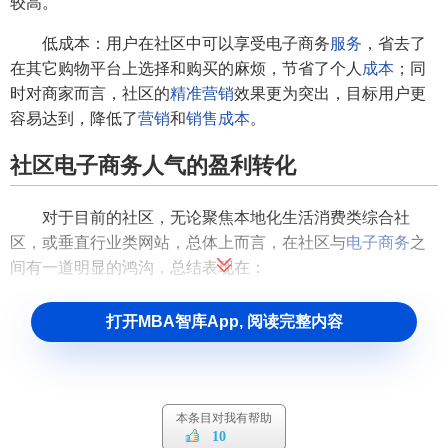
较高。
低成本：用户在社区中可以享受电子商务
服务
，省去了
在其它购物平台上选择和购买的麻烦，节省了个人
成本
；同
时对商家而言，社区的
精准营销
效果更为突出，目标用户更
容易达到，降低了
营销
和
销售成本
。
社区电子商务人气的盈利转化
对于目前的社区，无论聚焦本地化生活消费类综合社
区，或垂直行业类网站，总体上而言，在社区与
电子商务
之
间有一道明显的鸿沟，总结表现在：
1.购物需求碎片化
打开MBA智库App, 阅读完整内容
社区经过多年的发展已经在用户心智中形成了习惯性的
行为
，频道、版块和帖子是用户使用社区的最常见入口，社
区的内容中心化和内容的空间特征表现在内容的泛众和内容
本条目对我有帮助
展示数量受限，决定了用户根据自身喜好过滤内容，从
碎片
10