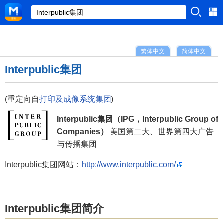
繁体中文
简体中文
Interpublic集团
(重定向自
打印及成像系统集团
)
Interpublic集团（IPG，Interpublic Group of
Companies）
美国第二大、世界第四大广告
与传播集团
Interpublic集团网站：
http://www.interpublic.com/
Interpublic集团简介