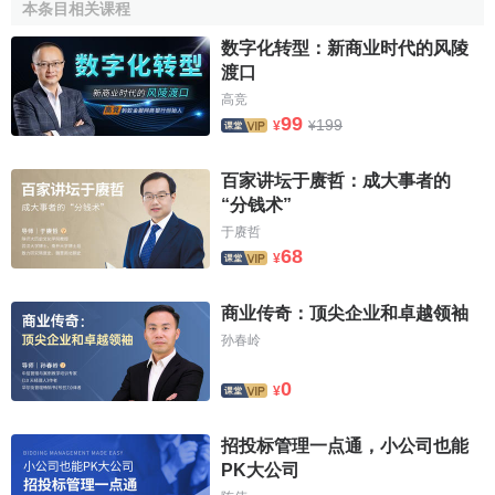
本条目相关课程
Lintas （Lever International Advertising Services，灵狮）成
立。Frank Lowe在1981年在伦敦创建 Lowe集团，1990年该
数字化转型：新商业时代的风陵
集团被IPG收购。1999年，Lowe & Partners与Lintas合并；
渡口
2000年改名为 Lowe Lintas & Partners Worldwide；2002年1
高竞
99
月，又改名为Lowe & Partners Worldwide（励富）。
199
¥
¥
3） 收购
美格
（
FCB
）
百家讲坛于赓哲：成大事者的
“分钱术”
美格
的前身Lord & Thomas于1873年在芝加哥成立。
于赓哲
1909年，广告科学派的代表——
霍普金斯
加盟L&T。 1943
68
¥
年，L&T改名为
Foote, Cone & Belding
（
FCB
）。1963年，
FCB在
纽约证券交易所
上市，成为世界上第三个上市的广告
商业传奇：顶尖企业和卓越领袖
公司。
孙春岭
1990年，FCB开始与
阳狮
（
Publicis
）结盟，公司总裁
0
¥
Bruce Mason对公司进行了改革，并对外积极进行收购
兼
并
。 1994年，把FCB改组成
股份公司
，并在其上建立True
招投标管理一点通，小公司也能
North传播公司。因为发现
阳狮
有收购FCB的企图，在经过了
PK大公司
2年的法庭争斗后，FCB终止了与
阳狮
的联盟关系。1999年9