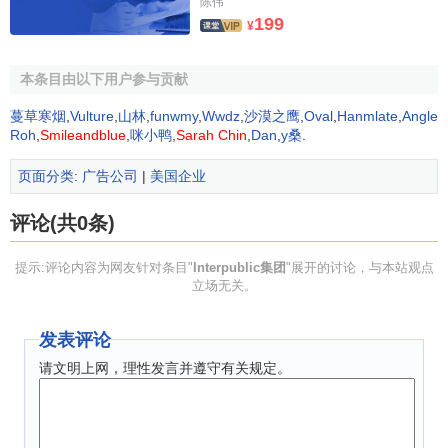
陈伟
月，True North兼并了FCB的竞争对手Bozell（后被IPG关
199
¥
闭）、Jacobs及Bozell的公关公司——BSMG。但是这场兼
并因为与Bozell代理的
克兰斯勒汽车
冲突，FCB失去了
马自
本条目由以下用户参与贡献
达汽车
。
蔓草寒烟
,
Vulture
,
山林
,
funwmy
,
Wwdz
,
沙漠之鹰
,
Oval
,
Hanmlate
,
Angle
2001年3月，在经过了与
Havas
的一番角逐后，IPG以21
Roh
,
Smileandblue
,
咪小鸭
,
Sarah Chin
,
Dan
,
y桑
.
亿美元收购True North传播集团。世界广告史上的元老之一的
页面分类
:
广告公司
|
美国企业
FCB正式被纳入IPG的帐下。
IPG在中国
评论(共0条)
提示:评论内容为网友针对条目"
Interpublic集团
"展开的讨论，与本站观点
2002年11月，Interpublic下属的全球最大专业从事媒体
立场无关。
广告谈判的
盟诺公司
（Magna）成立中国公司，这家掌控着
400亿美元年
广告投放
量的公司预计在中国市场投放约20亿
发表评论
元。
请文明上网，理性发言并遵守有关规定。
1991年，麦肯与光明报业集团在北京合资成立
麦肯·光明
广告有限公司
，次年在上海、广州成立分公司，构成了其在
131个国家191家广告代理网络中的一个重要结点。现已成为