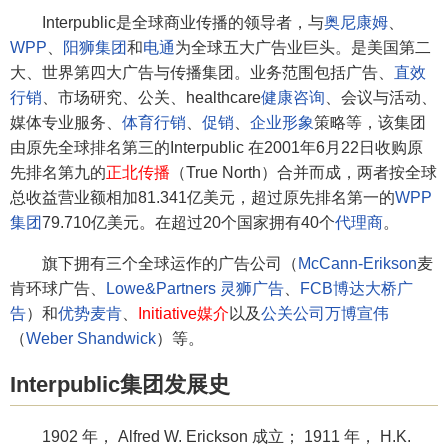
Interpublic是全球商业传播的领导者，与
奥尼康姆
、
WPP
、
阳狮集团
和
电通
为全球五大广告业巨头。是美国第二
大、世界第四大广告与传播集团。业务范围包括广告、
直效
行销
、市场研究、公关、healthcare
健康咨询
、会议与活动、
媒体专业服务、
体育行销
、
促销
、
企业形象
策略等，该集团
由原先全球排名第三的Interpublic 在2001年6月22日收购原
先排名第九的
正北传播
（True North）合并而成，两者按全球
总收益营业额相加81.341亿美元，超过原先排名第一的
WPP
集团
79.710亿美元。在超过20个国家拥有40个
代理商
。
旗下拥有三个全球运作的广告公司（
McCann-Erikson
麦
肯环球广告、
Lowe&Partners 灵狮广告
、
FCB博达大桥广
告
）和
优势麦肯
、
Initiative媒介
以及
公关公司
万博宣伟
（
Weber Shandwick
）等。
Interpublic集团发展史
1902 年， Alfred W. Erickson 成立； 1911 年， H.K.