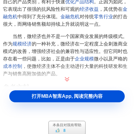
自己的产品类别，有利于快速
优化产品结构
。正因为如此，
它表现出了很强的抗风险性和可观的
经济收益
，其优势在
金
融危机
中得到了充分体现。
金融危机
对传统
零售行业
的打击
很大，而网络销售额却持续上升就说明这一点。
当然，微经济也并不是一个国家商业发展的终级模式。
作为
规模经济
的一种补充，微经济在一定程度上会刺激商业
模式的改善，增强经济社会的兼容性与适应性。但它同时也
存在着一些问题，比如，正是由于
企业规模
微小以及严格的
成本控制
，使微经济主体不会主动进行大量的科技研发和生
产与销售高附加值的产品。
参考文献
打开MBA智库App, 阅读完整内容
↑
微经济[J].《中国海关》 2010年12期
本条目对我有帮助
8