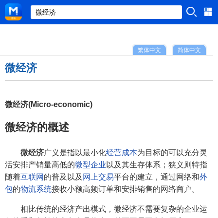
繁体中文
简体中文
微经济
微经济(Micro-economic)
微经济的概述
微经济
广义是指以最小化
经营成本
为目标的可以充分灵
活安排产销量高低的
微型企业
以及其生存体系；狭义则特指
随着
互联网
的普及以及
网上交易
平台的建立，通过网络和
外
包
的
物流系统
接收小额高频订单和安排销售的网络商户。
相比传统的经济产出模式，微经济不需要复杂的企业运