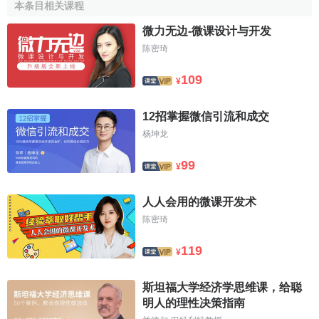
本条目相关课程
微力无边-微课设计与开发
陈密琦
109
¥
12招掌握微信引流和成交
杨坤龙
99
¥
人人会用的微课开发术
陈密琦
119
¥
斯坦福大学经济学思维课，给聪
明人的理性决策指南