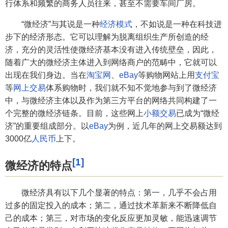
行体系和频繁的商务人员往来，甚至不需要车间厂房。
“微经济”与其说是一种
经济模式
，不如说是一种在科技进
步下的经济形态。它可以理解为脱离组织生产所创造的经
济，充分的灵活性使微经济基本没有进入传统壁垒，因此，
随着广大的微经济主体进入到网络商户的范畴中，它就可以
出现在我们身边。当在
淘宝网
、
eBay
等购物网站上用
支付宝
等
网上交易
体系购物时，我们就不知不觉地参与到了微经济
中，与微经济主体以及作为第三方平台的网络共同构建了一
个完整的微经济链条。目前，这些网上
小额交易
已成为“微经
济”的重要组成部分。以
eBay
为例，近几年的网上交易额达到
3000亿
人民币
上下。
[1]
微经济的特点
微经济具有以下几个显著的特点：第一，几乎不会占用
过多的固定投入的成本；第二，通过技术革新来不断降低自
己的成本；第三，对市场的变化反应更加灵敏，能迅速调节