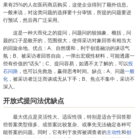
果有25%的人在医药商店购买，这使企业得到了额外信息。
一般来说，对这类问题的选择要十分审慎，所提的问题要进
行预试，然后再广泛采用。
这是一种大而化之的提问，问题问的较抽象、概括，问
题的口子是敞开的，范围很大，使得采访对象回答有相当大
的回旋余地。优点：A、自然缓和，利于创造融治的谈话气
氛；B、被采访者回答自由，一弹出宏观性材料，可能透露一
些有价值的“话头”；C、提问容易，如遇不太了解的，可以
投
石问路
，也可以先救急，赢得思考时间。缺点：A、问题
一般
化
，被采访者泛泛而谈或无从下手；B、焦点不集中，采访不
深入。
开放式提问法优缺点
最大优点是灵活性大、适应性强，特别是适合于回答那
些答案类型很多、或答案比较复杂、或事先无法确定各种可
能答案的问题。同时，它有利于发挥被调查者的
主动性
和
创