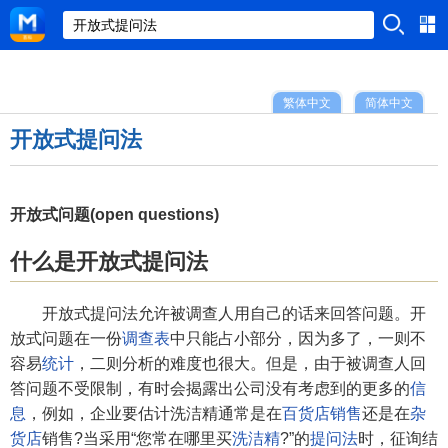
繁体中文
简体中文
开放式提问法
开放式问题(open questions)
什么是开放式提问法
开放式提问法允许被调查人用自己的话来回答问题。开
放式问题在一份
调查表
中只能占小部分，因为多了，一则不
容易
统计
，二则分析的难度也很大。但是，由于被调查人回
答问题不受限制，有时会揭露出公司没有考虑到的更多的
信
息
，例如，企业要估计洗洁精通常是在
百货店
销售
还是在
杂
货店
销售?当采用“您常在哪里买
洗洁精
?”的
提问法
时，征询结