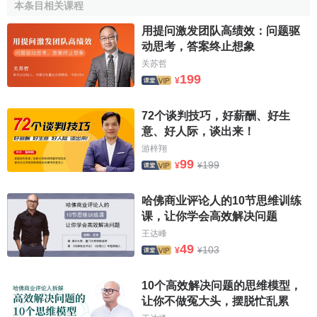
本条目相关课程
在一电器商店内，售货员向踏进店门的
潜在顾客
问道：
“您要买哪种微波炉?上海货还是广州货?。
顾客
方面留一空白
用提问激发团队高绩效：问题驱
的框子，要求被调查者发表另一个意见并填写在空框内。
动思考，答案终止想象
关苏哲
6．
主题统觉测验法
，向应答者出示一组图片或照片，要
199
¥
求他根据自己的理解虚构一则故事。例如：
72个谈判技巧，好薪酬、好生
图上画着一男一女两位年轻人，女的爱不释手地看着一
意、好人际，谈出来！
件绣花女衬衣。男的在皮夹里掏钱，图上附言是“给女朋友的
游梓翔
礼品贵不贵啊！”(要求被调查者编一段100字的故事)。
99
199
¥
¥
相关条目
哈佛商业评论人的10节思维训练
课，让你学会高效解决问题
封闭式提问法
王达峰
49
103
¥
¥
参考文献
10个高效解决问题的思维模型，
↑
朱德惠,薛任福.中国总会计师实用大全[M].东北大学
让你不做冤大头，摆脱忙乱累
出版社,1994年01月第1版