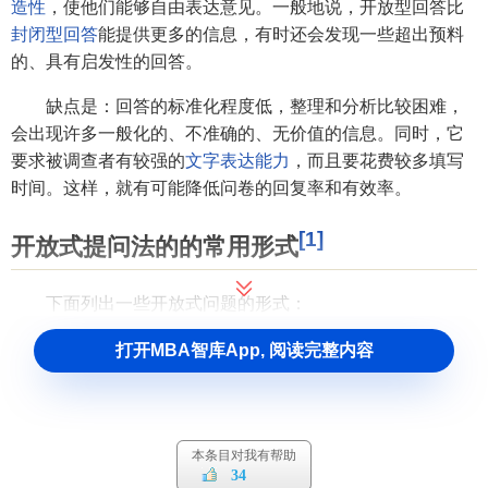
造性
，使他们能够自由表达意见。一般地说，开放型回答比
封闭型回答
能提供更多的信息，有时还会发现一些超出预料
的、具有启发性的回答。
缺点是：回答的标准化程度低，整理和分析比较困难，
会出现许多一般化的、不准确的、无价值的信息。同时，它
要求被调查者有较强的
文字表达能力
，而且要花费较多填写
时间。这样，就有可能降低问卷的回复率和有效率。
[1]
开放式提问法的的常用形式
下面列出一些开放式问题的形式：
1．完全自由式。被调查者可以用几乎不受任何限制的方
打开MBA智库App, 阅读完整内容
法回答问题。例如，您对
上海航空公司
的服务有什么高见?
2．字眼联想法。列出一些字眼，每次一个。由被调查者
提出他脑海中涌现出的第一个词。例如，当您听到下列字眼
本条目对我有帮助
时，你脑海中涌现的第一个词是什么?
34