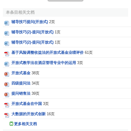
航空公司————
本条目相关文档
中国————
辅导技巧提问(开放式)
2页
辅导技巧(2)-提问(开放式)
1页
旅行————
辅导技巧(2)-提问(开放式)
1页
3．
语句完成法
。提出一些不完整的语句，每次一个，由
被调查者完成该句子。例如：
基于风险调整收益法的开放式基金业绩评价
61页
开放式教学法在酒店管理专业中的运用
3页
当我口渴时，我想喝————
开放式基金
38页
4．故事完成法。提出一个未完成的故事，由被调查人来
完成它。例如；几天前我搭乘
上海航空公司
的班机，机上的
四级提问法
34页
伙食是冷冰冰的三明治，这使我有下述的感想……
提问销售法
39页
(请完成这段故事)。
开放式基金在中国
3页
大数据的开放式创新
16页
5．漫画法。将一幅漫画展示在应答者前，一个人已发表
了一个意见，要求被调查者发表另一个意见。例如：
更多相关文档