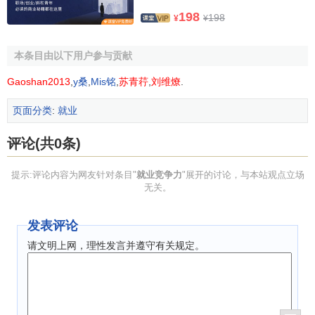
岗位。 对于刚刚踏入社会的毕业生来讲，能否找到一个适合
198
198
¥
¥
自己的平台，对自己将来的发展有着至关重要的作用， 直接
影响着自己日后的发展高度和人生理想的实现。进入一个适
本条目由以下用户参与贡献
合自己的平台，可以根据自己的兴趣爱好，得到更好的发展
Gaoshan2013
,
y桑
,
Mis铭
,
苏青荇
,
刘维燎
.
机会，而且周围工作的同事水平较高，对自己的
职业规划
也
能起到良好的促进作用。从上面的分析来看， 提升高校毕业
页面分类
:
就业
生的就业竞争力有利于经济的发展和社会的和谐， 同时对各
个高校的发展和高校大学生自身的发展都有着重要的意义。
评论(共0条)
提高大学生就业竞争力的方法对策
提示:评论内容为网友针对条目"
就业竞争力
"展开的讨论，与本站观点立场
无关。
提升高校大学生的就业竞争力， 对于社会有着重要的积
极作用，所以我们应该从多个方面入手，提升高校大学生的
发表评论
就业竞争力。
请文明上网，理性发言并遵守有关规定。
1.高校要明确自己的责任，做好统筹和协调工作提升高
校大学生的就业竞争力， 学校要承担起自己身上的责任，做
好全面的统筹的协调工作。与此同时，还有一点必须要提