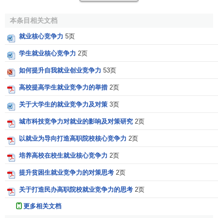
校大学生受过良好的
高等教育
，拥有过硬的个人素质，是我
国人才的主要来源，对我国经济的不断发展有着重要的作
本条目相关文档
用。 从一定程序上来讲，高校毕业生能否找到适合自己的工
就业核心竞争力
5页
作，并在工作中发挥自己的特长，在合适的岗位上干出一番
学生就业核心竞争力
2页
事业，将会对我国的
经济发展
宿舍和
发展水平
产生重要的影
响。从另一个角度来看，提高高校大学生的就业竞争力，就
如何提升自我就业创业竞争力
53页
意味着会出现更多的高素质人才，为我国的
经济发展
做出突
高校提高学生就业竞争力的举措
2页
出的贡献，对中国经济的腾飞和中华民族的伟大复兴起到重
要的推动作用。
关于大学生的就业竞争力及对策
3页
城市科技竞争力对就业的影响及对策研究
2页
2.有利于社会的和谐根据
科学发展观
的要求， 我们要在
今后的工作中加强对和谐社会的建设工作。美国著名
经济学
以就业为导向打造高职院校核心竞争力
2页
家
指出，随着
受教育者
加之能力的不断积累、上升，必然会
培养高校在校生就业核心竞争力
2页
带来
劳动生产力
的大幅度提高，进而在更好的工作岗位上，
提升贫困生就业竞争力的对策思考
2页
获得更高的收入回报。在我国的
经济发展
过程中，这一理论
也得到了完美的体现，符合我国
市场经济
的发展规律。我国
关于打造民办高职院校就业竞争力的思考
2页
教育事业还处于发展阶段，所拥有的鉴于资源并不丰富，高
更多相关文档
校大学生所接受的教育是一种
教育投资
， 特别是对于那些经