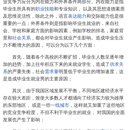
业竞争力应分为内在能力和外界条件两部分。内在能力是指
毕业生所具有的
职业技能
和专业知识， 以及其思想道德素质
及思维灵活性，除此之外，语言
表达能力
和交际能力也是很
重要的一点；外界条件则是指影响毕业生就业的，来自社
会、学校和家庭方面的影响因素，例如学校的排名，家庭背
景和
社会关系
，都会对毕业生就业产生影响。造成毕业生压
力不断增大的原因， 可以分为以下几个方面：
首先，随着各个高校的不断扩招，毕业生人数呈逐年增
加的趋势，加上往年积压下来的未就业学生，造成了
供求关
系
的严重失衡，社会
需求量
明显低于毕业生的增加速度，这
是造成毕业生就业男的主要原因；
其次，由于我国区域发展不平衡，不同地区建经济水平
存在较大差距，致使大多数人才都涌向了经济实力较为雄厚
的东部地区， 或是一些
一线城市
，这样就又加重了这些地区
的竞业竞争程度，不但不利于毕业生的就业， 对我国的全面
发展也产生了影响；