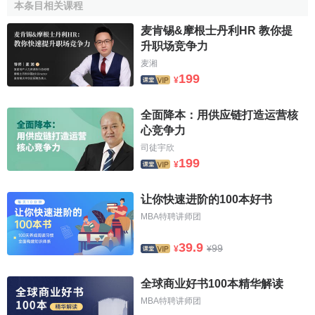
济条件并不好的家庭。高校大学生就业竞争力的强弱直接影
本条目相关课程
响
工作质量
和收入水平， 从而间接的对家庭的发展情况和发
麦肯锡&摩根士丹利HR 教你提
展未来造成影响。由此来看，努力提升高校大学生的就业竞
升职场竞争力
争力是帮助其实现就业的保障，也是建设社会主义和谐社会
麦湘
的要求。
199
¥
3. 有利于高校的发展从目前的认识观念来看， 一个学校
全面降本：用供应链打造运营核
毕业生
就业质量
的高低直接反映了高校的教学质量水平， 而
心竞争力
就业竞争是是影响就业最重要的因素。除此之外，从学校发
司徒宇欣
展的长远角度来看，学校的发展情况与其学生的发展情况有
199
¥
着密切的联系， 相辅相成，相互扶持。学校利用自己手中的
各种资源，帮助学生提高就业竞争力，获得良好的工作职
让你快速进阶的100本好书
位，当学生获得了良好的发展平台后，又会发过来帮助学校
MBA特聘讲师团
发展，对学校的长期发展起到良好的推动作用，从而实现学
校与学生发展的良性循环。
39.9
99
¥
¥
4.有利于高校大学生实现自己的
个人理想
从高校大学生
全球商业好书100本精华解读
个人的角度来看， 只有通过不断提升自己的就业竞争力，才
MBA特聘讲师团
能是自己在众多的
竞争者
都脱颖而出，找到一个理想的工作