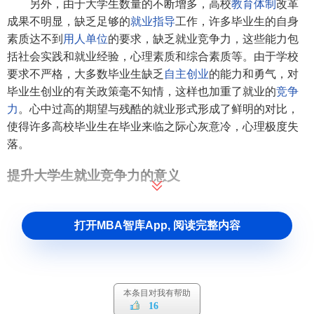
另外，由于大学生数量的不断增多，高校
教育体制
改革
成果不明显，缺乏足够的
就业指导
工作，许多毕业生的自身
素质达不到
用人单位
的要求，缺乏就业竞争力，这些能力包
括社会实践和就业经验，心理素质和综合素质等。由于学校
要求不严格，大多数毕业生缺乏
自主创业
的能力和勇气，对
毕业生创业的有关政策毫不知情，这样也加重了就业的
竞争
力
。心中过高的期望与残酷的就业形式形成了鲜明的对比，
使得许多高校毕业生在毕业来临之际心灰意冷，心理极度失
落。
提升大学生就业竞争力的意义
高校大学生的就业问题，是学生和家长最关心的问题，
打开MBA智库App, 阅读完整内容
也是最初选择学校的重要参考依据。能否解决好这一难题，
对社会各个方面都有着重要的意义。
1.有利于经济的发展改革开放以来，我国的经济得到了
飞速的发展，随着我国入市的成功，经济已经与国际发展逐
本条目对我有帮助
16
步接轨，社会发展对高素质人才的
需求量
也在不断增大。高