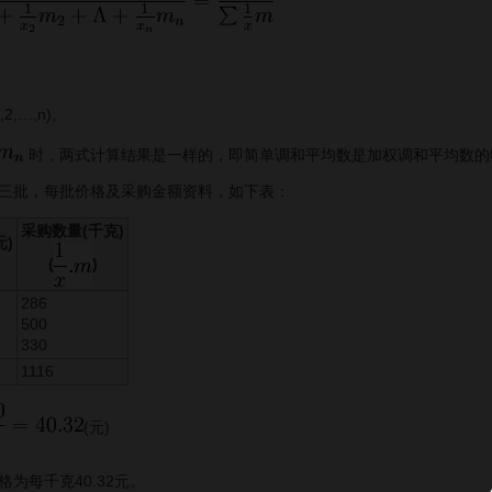
2,…,n)。
时，两式计算结果是一样的，即简单调和平均数是加权调和平均数的
批，每批价格及采购金额资料，如下表：
采购数量(千克)
元)
(
)
286
500
330
1116
(元)
每千克40.32元。