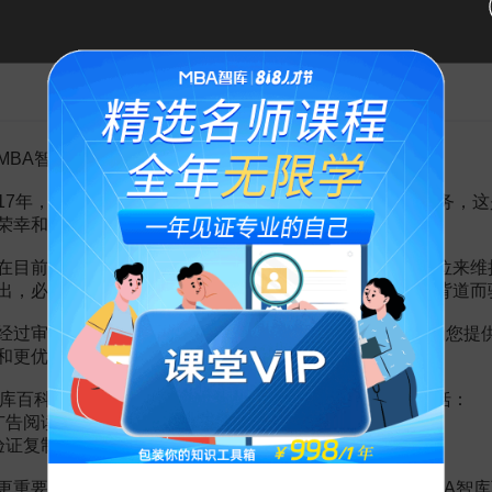
告MBA智库百科用户的一封信
赏
MBA智库APP
MBA智库百科用户：
。
需要补充新内容或修改错误内容，请
编辑条目
或
投诉举报
17年，百科频道一直以免费公益的形式为大家提供知识服务，这
荣幸和骄傲。
在目前越来越严峻的经营挑战下，单纯依靠不断增加广告位来维
出，必然会越来越影响您的使用体验，这也与我们的初衷背道而
算术平均数和调和平均数
2页
出加权平均数的计算
1页
经过审慎地考虑，我们决定推出VIP会员收费制度，以便为您提
和更优质的内容。
库百科VIP会员（9.9元 / 年，
点击开通
），您的权益将包括：
广告阅读；
2页
验证复制。
4页
更重要的是长期以来您对百科频道的支持。诚邀您加入MBA智库