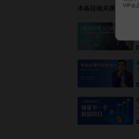
VIP
本条目相关课程