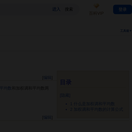
登录
百科VIP
工具箱▼
[
编辑
]
目录
平均数
和加权调和平均数两
[
隐藏
]
1
什么是加权调和平均数
2
加权调和平均数的计算公式
[
编辑
]