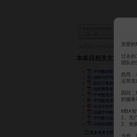
本条目对我有帮助
78
亲爱的
如果您认为本条目还有待完善，
过去的
本条目相关文档
团队的
平均数的背后
1页
然而，
抽样与平均数
6页
运营支
经济计算和经济分析中的
借款费用资本化时累计支
因此，
平均数是非评说
3页
的服务
平均数变异分析
17页
生活中的平均数
7页
MBA智
识破平均数的真面孔
1页
1、无
平均数引发的财务陷阱
2、免
论综合指数和平均数指数
更多相关文档
当然，