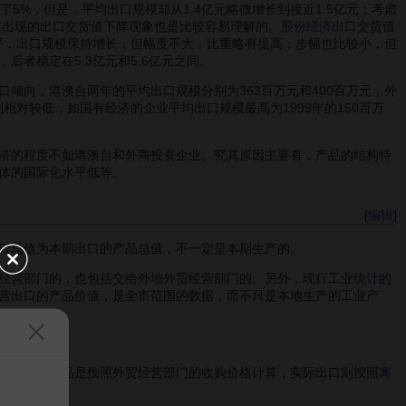
了5%，但是，平均出口规模却从1.4亿元略微增长到接近1.5亿元；考虑
9年出现的出口交货值下降现象也是比较容易理解的。
股份经济
出口交货值
平，出口规模保持增长，但幅度不大，比重略有提高，步幅也比较小，但
后者稳定在5.3亿元和5.6亿元之间。
向，港澳台两年的平均出口规模分别为363百万元和400百万元，外
相对较低，如国有经济的企业平均出口规模最高为1999年的150百万
济的程度不如港澳台和外商投资企业。究其原因主要有，产品的结构特
体的国际化水平低等。
[
编辑
]
口总值为本期出口的产品总值，不一定是本期生产的。
经营部门的，也包括交给外地外贸经营部门的。另外，现行工业
统计
的
营出口的产品价值，是全市范围的数据，而不只是本地生产的工业产
算。
营部门的产品是按照外贸经营部门的收购价格计算，实际出口则按照
离