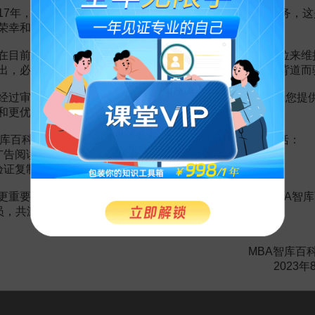
17年，百科频道一直以免费公益的形式为大家提供知识服务，这
荣幸和骄傲。
在目前越来越严峻的经营挑战下，单纯依靠不断增加广告位来维
赏
MBA智库APP
出，必然会越来越影响您的使用体验，这也与我们的初衷背道而
经过审慎地考虑，我们决定推出VIP会员收费制度，以便为您提
。
需要补充新内容或修改错误内容，请
编辑条目
或
投诉举报
和更优质的内容。
库百科VIP会员（9.9元 / 年，
点击开通
），您的权益将包括：
广告阅读；
则出口提前交货案例的思考
1页
验证复制。
意义及适时交货的对策
3页
更重要的是长期以来您对百科频道的支持。诚邀您加入MBA智库
会员，共渡难关，共同见证彼此的成长和进步！
MBA智库百
2023年