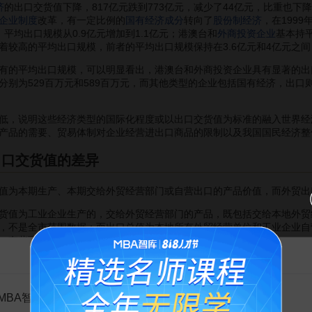
济
的出口交货值下降，817亿元跌到773亿元，减少了44亿元，比重也下降
企业制度
改革，有一定比例的
国有经济成分
转向了
股份制经济
，在199
，平均出口规模从0.9亿元增加到1.1亿元；港澳台和
外商投资企业
基本持
较高的平均出口规模，前者的平均出口规模保持在3.6亿元和4亿元之间，
平均出口规模，可以明显看出，港澳台和外商投资企业具有显著的出口倾
别为529百万元和589百万元，而其他类型的企业包括国有经济，出口则
，说明这些经济类型的国际化程度或以出口交货值为标准的融入世界经
产品的需要、贸易体制对企业经营进出口商品的限制以及我国国民经济整
出口交货值的差异
值为本期生产、本期交给外贸经营部门或自营出口的产品价值，而外贸出
值为工业企业生产的，交给外贸经营部门的产品，既包括交给本地外贸
，不是全市范围数据；而出口总值为本地所有外贸经营单位和工业企业自
，有些可能在外贸经营部门收购后，转为国内销售，而没实现出口。
告MBA智库百科用户的一封信
货值中，对
来料加工
产品只计算加工费，而出口总值则按出口产品全价计
部分两个指标的计价方法基本相同。而工业出口交货值中，交给外贸经
MBA智库百科用户：