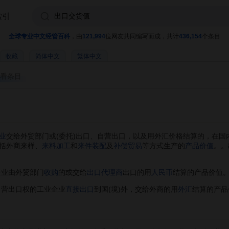
索引
全球专业中文经管百科
，由
121,994
位网友共同编写而成，共计
436,154
个条目
收藏
简体中文
繁体中文
看条目
业
交给外贸部门或(委托)出口、自营出口，以及用外汇价格结算的，在国
括外商来样、
来料加工
和
来件装配
及
补偿贸易
等方式生产的
产品价值
。。
企业由外贸部门
收购
的或交给
出口代理商
出口的用
人民币
结算的产品价值
自营出口权的工业企业
直接出口
到国(境)外，交给外商的用
外汇
结算的产品