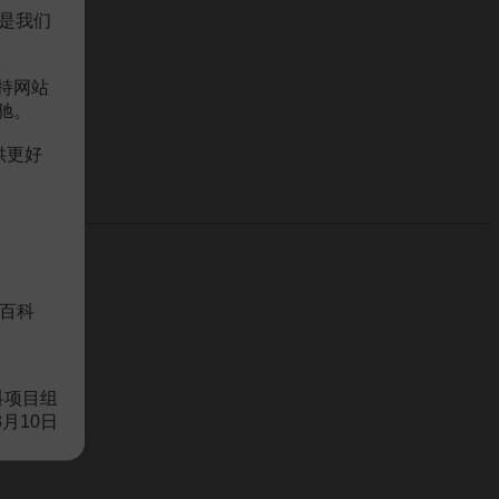
是我们
持网站
驰。
供更好
百科
科项目组
8月10日