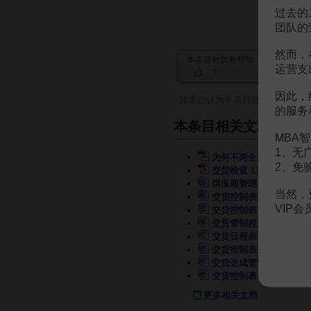
过去的
团队的
然而，
本条目对我有帮助
运营支
7
因此，
如果您认为本条目还有待完善，
的服务
本条目相关文档
MBA智
1、无
为何不两全其美？—对一
2、免
交货检查
1页
供应商管理：交货管理的
当然，
交货控制表
1页
VIP
交货控制表
1页
交货管制程序
2页
交货日程表
1页
交货控制表
1页
交货达成管制表
2页
交货控制表
1页
更多相关文档