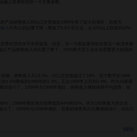
业融入世界经济的一个主要参数。
业的产品销售收入和出口交货值在1999年有了较大的增长，前者为
售收入
中所占的比重下降，降低了0.5个百分点，从10%以上跌落到10%
入世界经济的水平有所提高；但是，另一方面如果用依存度这一标准来衡
货值占产品销售收入的比重下降了，1000家大型工业企业需要更大的国内
，销售收入为13.5%，出口交货值超过了16%，这个数字在1998
.6%降低到1998年的1.3%，又在1999年上升到2.4%。作为10家最
比重却缩小了。1998年与1999年相比，销售收入继续保持平均趋势，但
%；1998年相应地分别降低到44%和32%。作为100家最大的企业，
却缩小了。1999年与1998年相比，百家的销售所占比重继续缩小，但出口
[
编辑
]