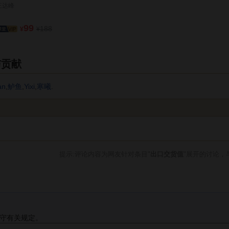
王达峰
99
188
¥
¥
与贡献
an
,
鲈鱼
,
Yixi
,
寒曦
.
提示:评论内容为网友针对条目"
出口交货值
"展开的讨论，
守有关规定。