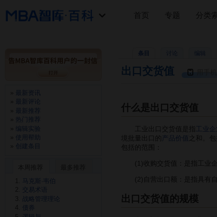
首页
专题
分类
条目
讨论
编辑
出口交货值
用手机
最新资讯
最新评论
什么是出口交货值
最新推荐
热门推荐
编辑实验
工业出口交货值是指
工业企
使用帮助
境批量出口的
产品价值
之和。包
创建条目
包括的范围：
(1)收购交货值：是指工业
本周推荐
最多推荐
(2)自营出口额：是指具有
马克斯·韦伯
交易术语
出口交货值的规模
战略管理理论
债券
逻辑与