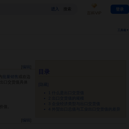
登录
百科VIP
工具箱▼
[
编辑
]
目录
内
批量销售
或在边
出口交货值具体
[
隐藏
]
1
什么是出口交货值
。
2
出口交货值的规模
3
企业经济类型与出口交货值
价值。
4
外贸出口总值与工业出口交货值的差异
[
编辑
]