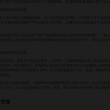
生产的
产品
进入
国际市场
的一个重要指标，是现阶段衡量我国大型工业企
值的总体对比关系。
收入
表示的
企业
规模的增长，出口交货值也在增长。1000家大型工业企
出口交货值的增长却慢于产品
销售收入
的增长，反映在出口交货值在产品
销
00家大型工业企业生产的产品在国际市场上实现的绝对值增加了，融
000家大型工业企业在1999年度对国际市场的依存度却下降了，即出口交
值的单体对比关系。
值，都在向大型企业集中。1995年，10家规模最大的工业企业所占份额
和13%，12%和24%，即每家企业在出口交货值中所占的份额先从1995年的1
5年到1998年的三年间提高了18%，出口交货值提高了8%，但是，相应的
个百分点。
业中也较为明显。1995年所占份额销售收入达到了45%，出口交货值36
提高了31%，出口交货值提高了20%，但是，在1000家企业中所占的比重
了。
交货值