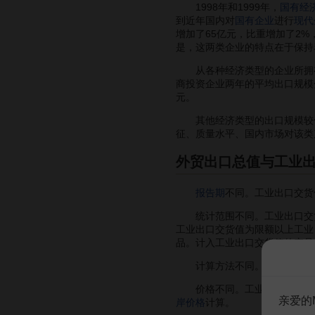
1998年和1999年，
国有经
到近年国内对
国有企业
进行
现代
增加了65亿元，比重增加了2%
是，这两类企业的特点在于保持着
从各种经济类型的企业所拥有的
商投资企业两年的平均出口规模分
元。
其他经济类型的出口规模较低
征、质量水平、国内市场对该类
外贸出口总值与工业
报告期
不同。工业出口交货
统计范围不同。工业出口交货
工业出口交货值为限额以上工业
品。计入工业出口交货值的产品
计算方法不同。工业出口交
价格不同。工业企业自营出口
亲爱的
岸价格
计算。