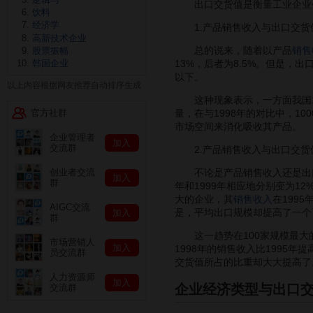
出口交货值是衡量工业企业
饮料
经济学
1.产品销售收入与出口交货
高新技术企业
总的说来，随着以产品
销售
股票振幅
13%，后者为8.5%。但是，
韩国企业
以下。
以上内容根据网友推荐自动排序生成
这种现象表示，一方面我国10
官方社群
量，在与1998年的对比中，1
市场空间来消化吸收其产品。
企业管理者
加入
交流群
2.产品销售收入与出口交货
不论是产品销售收入还是出口交货
创业者交流
加入
群
年和1999年相应地分别变为12%
大的企业，其
销售收入
在199
AIGC交流
是，平均出口规模却提高了一
加入
群
这一趋势在100家规模最大的企
市场营销人
加入
1998年的销售收入比1995年
员交流群
交货值所占的比重却大大提高
人力资源师
加入
企业经济类型与出口
交流群