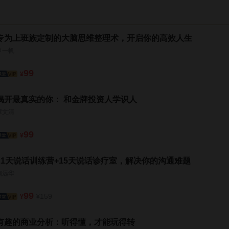
专为上班族定制的大脑思维整理术，开启你的高效人生
申一帆
99
¥
揭开最真实的你： 和金牌投资人学识人
谭文清
99
¥
21天说话训练营+15天说话诊疗室，解决你的沟通难题
鞠远华
99
159
¥
¥
有趣的商业分析：听得懂，才能玩得转