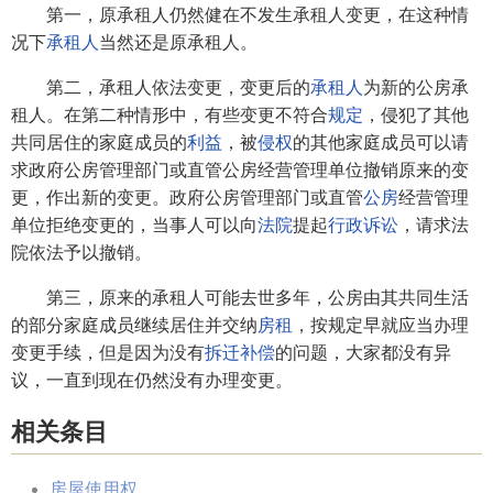
第一，原承租人仍然健在不发生承租人变更，在这种情
况下
承租人
当然还是原承租人。
第二，承租人依法变更，变更后的
承租人
为新的公房承
租人。在第二种情形中，有些变更不符合
规定
，侵犯了其他
共同居住的家庭成员的
利益
，被
侵权
的其他家庭成员可以请
求政府公房管理部门或直管公房经营管理单位撤销原来的变
更，作出新的变更。政府公房管理部门或直管
公房
经营管理
单位拒绝变更的，当事人可以向
法院
提起
行政诉讼
，请求法
院依法予以撤销。
第三，原来的承租人可能去世多年，公房由其共同生活
的部分家庭成员继续居住并交纳
房租
，按规定早就应当办理
变更手续，但是因为没有
拆迁补偿
的问题，大家都没有异
议，一直到现在仍然没有办理变更。
相关条目
房屋使用权