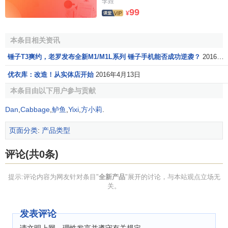
李垚
99
¥
本条目相关资讯
锤子T3爽约，老罗发布全新M1/M1L系列 锤子手机能否成功逆袭？
2016年10月19日
优衣库：改造！从实体店开始
2016年4月13日
本条目由以下用户参与贡献
Dan
,
Cabbage
,
鲈鱼
,
Yixi
,
方小莉
.
页面分类
:
产品类型
评论(共0条)
提示:评论内容为网友针对条目"
全新产品
"展开的讨论，与本站观点立场无
关。
发表评论
请文明上网，理性发言并遵守有关规定。