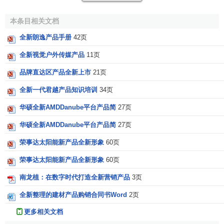
4、核心定位原则
本条目相关文档
全新朗逸产品手册
42页
核心定位是什么呢?就是如果一个产品是围绕着哪些消费
者开发的，企业就要围绕着消费群体来设计自己的产品。你
全新视觉户外传媒产品
11页
设计的是高端的产品，那你的功能就需要围绕着高端来做。
品牌直达区产品全新上市
21页
全新产品的体现方式
全新一代君越产品知识培训
34页
华硕全新AMDDanube平台产品简
27页
全新产品类别：
为显示产品的
创造性
，重新命名一个产
华硕全新AMDDanube平台产品简
27页
品类别。如
电子行业
的SVCD与CVD之争，就是为了
在产品
类别上确定“全新”的
产品概念
。自己的产品已不是原来意义上
荣事达太阳能新产品全新形象
60页
的VCD，而是全新的产品。后来的DVD与EVD也有些类似。
荣事达太阳能新产品全新形象
60页
全新产品名称：
通过
产品名称
达到证实产品全新的目
南龙植：在数字时代打造全新营销产品
3页
的。
全新整理的建材产品购销合同书Word
2页
例如：一种外筒能够旋转的波轮洗衣机，名称叫做“手搓
更多相关文档
式”洗衣机，而淡化其波轮洗衣机。另一种方式是企业通过新