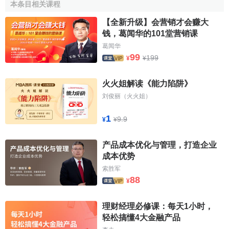
本条目相关课程
的
副品牌
或销售名称达到产品差异(全新)的目的。
【全新升级】会营销才会赚大
全新产品外观：
要让消费者直觉上感到产品的差异性，
钱，葛闻华的101堂营销课
包括产品的外观设计表达、型号命名、甚至
外包装
都要以全
葛闻华
新面貌出现。
99
199
¥
¥
如果一个企业开发一种具备高新技术的产品，在产品外
火火姐解读《能力陷阱》
在表现上与原产品几乎没什么差异，这样的产品的是难以让
刘俊丽（火火姐）
消费者认为是
新产品
的。
1
全新宣传表达：
宣传方式、记忆符号、色彩、标示等各
9.9
¥
¥
方面都要表达出产品概念的全新。
产品成本优化与管理，打造企业
相关条目
成本优势
索胜军
88
¥
改进型新产品
换代型新产品
理财经理必修课：每天1小时，
模仿型新产品
轻松搞懂4大金融产品