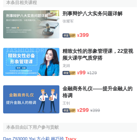
本条目相关课程
人多时需安装好扩音设备，调试好，确保会议使用。
刑事辩护八大实务问题详解
会见与会谈的会场的座位安排
张耀军
399
会见与会谈的场地布置与座位安排都应体现出礼仪的规
¥
范性和对来访者的尊重。会见与会谈场地布置的原则是一致
的。只是由于规格不同，参加的人数不同，持续的时间不同
精致女性的形象管理课，22堂视
频大课学气质穿搭
而略有差别。通常会见要简单些。
龙娟
（一）会见座位的安排。
99
129
¥
¥
会见的座位安排有多种形式，有分宾主各坐一方的，有
金融商务礼仪——提升金融人的
宾主穿插坐在一起的。但通常的安排是这样的：主宾、主人
格调
席安排在面对正门位置，客人座位在主人右侧，其他客人按
王钊
礼宾顺序在主宾一侧就座，主方陪见人在主人一侧按身份高
299
399
¥
¥
低就座。若是涉外会见，安排译员、记录员坐在主人和主宾
的后面。
本条目由以下用户参与贡献
（二）会谈座位的安排。
Dan
,
Zfj3000
,
Yixi
,
方小莉
,
林巧玲
,
Tracy
.