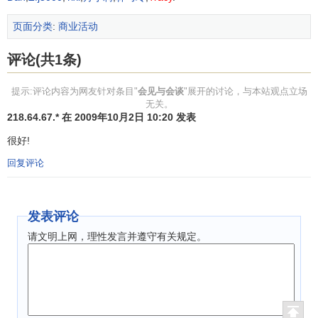
会谈分为双边会谈与多边会谈。双边会谈通常使用长方
页面分类
:
商业活动
形或椭圆形桌子，多边会谈采用圆形或摆成方形。不论什么
形式，均以面对正门为上座。双边会谈时，宾主相对而坐，
评论(共1条)
以正门为准，主人占背门一侧，客人面向正门。
主谈人
各自
居中。涉外会谈中，我国习惯把译员安排在主谈人右侧，但
提示:评论内容为网友针对条目"
会见与会谈
"展开的讨论，与本站观点立场
无关。
有的国家亦让译员坐在后面，一般应尊重主人的安排。其他
218.64.67.* 在 2009年10月2日 10:20 发表
人按礼宾顺序左右排列。记录员可安排在后面，如参加会谈
很好!
人数少，也可安排在会谈桌就座。
回复评论
如会谈长桌一端向正面，则以入门的方向为准，右为客
方，左为主方。多边会谈，座位可摆成圆形、方形等。小范
围的会谈也可以不用桌子，只设沙发，双方座位按会见座位
发表评论
安排。
请文明上网，理性发言并遵守有关规定。
会见与会谈的程序
会见与会谈的安排程序大体上是一致的。会见一般是礼
节性的较多，而会谈则往往要进行一些实质性的交流。但在