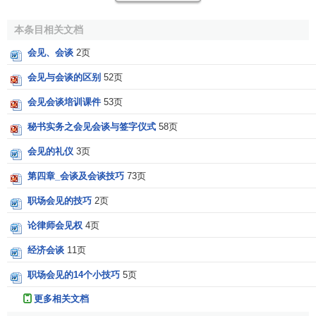
在约定的时间里，主人可安排秘书或其他助手在办公大
楼前厅迎候客人，由他们陪同客人来见本单位的领导人。第
本条目相关文档
一次会见，最好由本单位领导人亲自主持。首次会晤的内容
会见、会谈
2页
多半为一般性的
寒暄
。如介绍自己本单位的情况或谈一谈来
到访问地后的印象等等。主人可以在会见时通知客人在逗留
会见与会谈的区别
52页
时间的日程安排，并征询他们的意见。在会晤中可以讨论其
会见会谈培训课件
53页
他的问题。不过应当注意，第一次会见的时间通常很短，一
般为30分钟左右。
秘书实务之会见会谈与签字仪式
58页
会见的礼仪
3页
（三）会见与会谈的场所。
第四章_会谈及会谈技巧
73页
接待来访的客人时，
领导者
不宜在自己的办公室里就
职场会见的技巧
2页
座。会见应该在专门为此目的而设置的地方进行或小型会议
室里进行。高级领导人之间的会见与会谈，通常安排在重要
论律师会见权
4页
建筑物的宽敞的会客厅（室）内进行，亦有在宾客下榻的
宾
经济会谈
11页
馆
的会客室内进行。如是涉外宾客，会谈桌上应放置两国国
旗，桌上应放置座位卡，使用中、外文字书写时要注意主方
职场会见的14个小技巧
5页
文字写上面，客方文字写下面。字体应工整、清晰，以便与
更多相关文档
会者对号入座。会谈场地正门口，还要安排人员迎送客人。