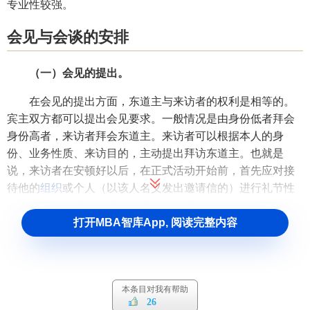
专业性较强。
会见与会谈的安排
（一）会见的提出。
在会见的提出方面，东道主与来访者的权利是相等的。
宾主双方都可以提出会见要求。一般情况是由身份低者拜会
身份高者，来访者拜会东道主。来访者可以根据本人的身
份、业务性质、来访目的，主动提出拜访东道主。也就是
说，来访者在安顿好以后，在正式活动开始前，首先应对接
待他的
组织
或个人（以该人名义发出邀请信的）进行礼节性
拜访。这次拜访可以视为对主人在来访者抵达时所给予的热
情欢迎的一种回礼（接待国内宾客时，如果没有安排相应的
打开MBA智库App, 阅读完整内容
欢迎仪式，按照对等礼仪，当日或次日应由身份相当的领导
去宾馆或饭店看望客人）。
（二）会见的时间与内容。
本条目对我有帮助
26