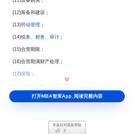
(11)设备购买；
(12)筹备和建设；
(13)
劳动管理
；
(14)
税务
、
财务
、
审计
；
(15)合营期限；
(16)合营期满财产处理；
(17)
保险
；
(18)合同的修改、变更与解除；
打开MBA智库App, 阅读完整内容
(19)
违约责任
；
(20)
不可抗力
；
(21)适用法律；
本条目对我有帮助
2