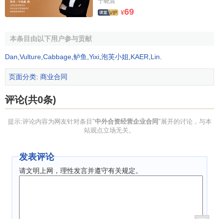
宁晓晨
69
¥
xx公司合资经营合
同
本条目由以下用户参与贡献
第一章 总则
Dan
,
Vulture
,
Cabbage
,
鲈鱼
,
Yixi
,
泡芙小姐
,
KAER
,
Lin
.
第一条 根据
《中华人民共和国中外合资经营企业法》
、
页面分类
:
商业合同
《中华人民共和国公司法》
及中国相关法律、法规的规定，
中国 （以下简称甲方）与 国 （以
评论(共0条)
下简称乙方）本着平等互利的原则，通过友好协商，同意在
中华人民共和国北京市
共同投资
设立中外合资企
提示:评论内容为网友针对条目"
中外合资经营企业合同
"展开的讨论，与本
业 公司（以下简称合营公司），特制订
站观点立场无关。
本合同。
发表评论
第二条 甲、乙双方的名称、法定地址和法定代表人
请文明上网，理性发言并遵守有关规定。
情况：
甲方：中
国 公司。法定
地址： 。法定代表人：