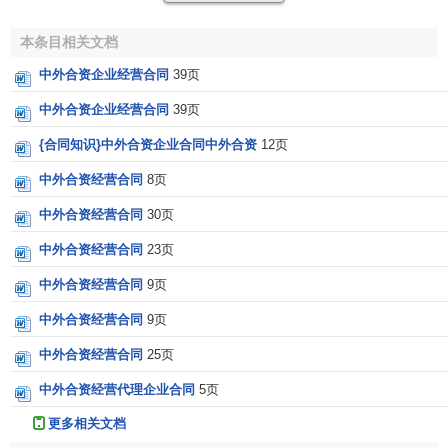
(22)争议的解决；
本条目相关文档
(23)文字；
中外合资企业经营合同
39页
(24)
合同生效
及其它。
中外合资企业经营合同
39页
制作中外合资经营企业合同应当注意的问题
{合同知识}中外合资企业合同中外合资
12页
中外合资经营合同
8页
(1)
合资
的外方应当具有主体资格和合资能力。外方当事
人是个人时，必须具有完全的行为能力；外方当事人是
企业
中外合资经营合同
30页
法人
或者其他组织时，应当具备合法的证明文件。订立合同
中外合资经营合同
23页
一定要审查外方是否具备签订合同的条件和能力。要对外商
的经营作风和
商业信誉
，以及往来
银行
名称、
账号
、地址等
中外合资经营合同
9页
作详细的了解，可以要求外商提供经公证机关公证的合法资
中外合资经营合同
9页
格文件、担保证书、资金信用证明等必要的资料。
中外合资经营合同
25页
(2)
中外合资
经营合同必须是
书面合同
。合同必须经具有
中外合资经营代理企业合同
5页
代表权的代表签字，才能成立。如果当事人是企业或其他经
更多相关文档
济组织，应由其
法定代表人
或法定代表人正式授权的
代理人