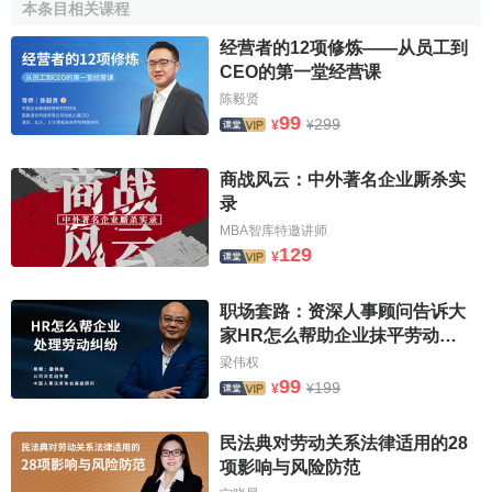
签字。在签字前，合同双方应互相提供证明签字人资格或代
本条目相关课程
理资格的证书。中外合资经营企业合同必须获得有关部门的
经营者的12项修炼——从员工到
批准同意后，合同才能合法成立。
CEO的第一堂经营课
陈毅贤
(3) 合营各方可以
现金
、
实物
、
工业产权
等进行
投资
。外
99
299
¥
¥
国合营者作为投资的技术和设备必须确实是适合我国需要的
先进技术和设备。如果有意以落后的技术和设备进行欺骗，
商战风云：中外著名企业厮杀实
造成损失的，应
赔偿损失
。中国合营者的投资可包括为合营
录
企业经营期间提供的场地使用权。如果场地使用权未作为中
MBA智库特邀讲师
国合营者投资的一部分，合营企业应向中国政府缴纳使用
129
¥
费。
职场套路：资深人事顾问告诉大
(4)
合同条款
要齐全完备，包括合同主体条款，投资总额
家HR怎么帮助企业抹平劳动纠
和注册资本，
合作生产
经营的项目，国内外销售产品的比
纷
梁伟权
例，合作期限，经营范围，合资企业的
经营管理
，
财务管
99
199
¥
¥
理
，劳动管理等内容。违约责任条款和
法律适用条款
等都要
作出明确具体的规定。
民法典对劳动关系法律适用的28
项影响与风险防范
中外合资经营企业合同范本