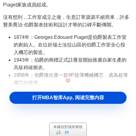
Piaget家族成員組成。
沒有想到，工作室成立之後，生意訂單源源不絕而來，許多
贊美喬治·伯爵製表技術和設計才華的口碑不斷傳開。
1874年：Georges Edouard Piaget是伯爵製表工作室
的創始人。在位於瑞士汝拉山區的伯爵工作室全心投
入機芯的製造。
1943年：伯爵的商標正式註冊並開始推廣自家生產的
高級精確腕表。
1956年：伯爵推出第一款9P超薄機械機芯，成為超薄
機芯的翹楚。
1959年：伯爵於日內瓦開設第一家精品店。
打开MBA智库App, 阅读完整内容
1960年：伯爵推出的12P機芯記載於金氏世界紀錄大
全一書中，厚度僅2.3毫米，是全世界最薄的自動上弦
機芯。
1960年代：伯爵因發展獨一無二的珠寶腕表而成為“瑞
本條目對我有幫助
士奇葩”。之後，伯爵於日內瓦成立新的工作室，進一
19
步將鐘錶技藝推廣至金飾處理和寶石鑲嵌兩方面。研