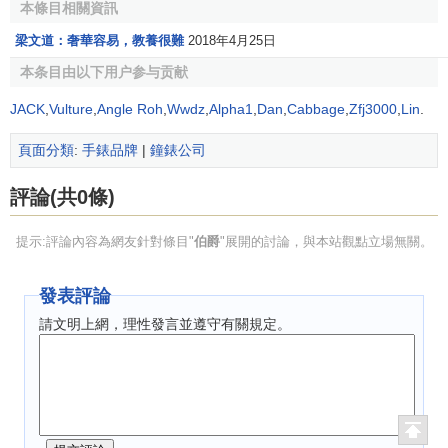
本條目相關資訊
經典款式：超薄機芯腕表、珠寶腕表和Piaget Polo系列
梁文道：奢華容易，教養很難
2018年4月25日
腕表
本条目由以下用户参与贡献
Piaget表正式問世
JACK
,
Vulture
,
Angle Roh
,
Wwdz
,
Alpha1
,
Dan
,
Cabbage
,
Zfj3000
,
Lin
.
頁面分類
:
手錶品牌
|
鐘錶公司
1945年，第二次世界大戰後，第一隻刻有伯爵標誌
〝Piaget〞的腕表正式問世。這款經由伯爵製表工匠竭力研
評論(共0條)
究而首創的超薄九線運轉裝置，至今仍是機械腕表系列的主
要設計依據。
提示:評論內容為網友針對條目"
伯爵
"展開的討論，與本站觀點立場無關。
瑞士伯爵表精雕細琢的製表技藝，向有「世界八大奇觀之
發表評論
一」的美譽，與埃及的「金字塔」、秘魯那斯卡的「地上巨
國」、中國大陸的「萬里長城」、太平洋複活島的「默艾
請文明上網，理性發言並遵守有關規定。
像」、土耳其卡巴德基的「地下都市」、智利為丘比丘的
「空中都市」及澳洲尤拉拉國家公園的「艾亞斯岩」齊名。
為了表揚伯爵表所帶給瑞士侏羅山區的榮譽，瑞士政府特將
伯爵錶廠的起源地La Cote-aux-Fees村落稱為「伯爵村」。