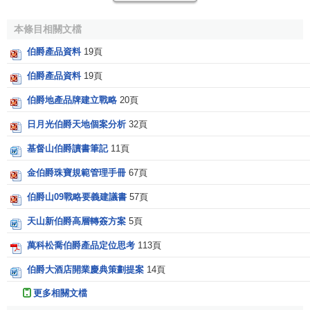
發珠寶腕表所具有的獨到眼光，使伯爵得以在鐘錶界
本條目相關文檔
建立屹立不搖的領導地位。
1964年：伯爵使世界嘖嘖稱奇，連續十年推出一系列
伯爵產品資料
19頁
以寶石裝飾表盤的新款式腕表。
伯爵產品資料
19頁
1979年：Piaget Polo運動型腕表推出後，迅即廣受當
伯爵地產品牌建立戰略
20頁
時知名影星的愛戴。
1980年：伯爵創造出全世界最昂貴的腕表，價值500萬
日月光伯爵天地個案分析
32頁
瑞士法郎。
基督山伯爵讀書筆記
11頁
1990年代：伯爵推出第一款珠寶首飾系列
Possession。
金伯爵珠寶規範管理手冊
67頁
2001年：伯爵在日內瓦開設全新高級鐘錶製造廠。
伯爵山09戰略要義建議書
57頁
2003年：伯爵創造出全世界最薄的陀飛輪機芯-600P陀
天山新伯爵高層轉簽方案
5頁
飛輪機芯。
2004年：伯爵慶祝成立一百三十周年。
萬科松喬伯爵產品定位思考
113頁
品牌概念
：一位瑞士鐘錶和珠寶製造者，在自己的腕表
伯爵大酒店開業慶典策劃提案
14頁
和珠寶工作室，發展與生產獨一無二、精緻細膩的表款，以
更多相關文檔
供品味獨特的鑒賞家珍藏。