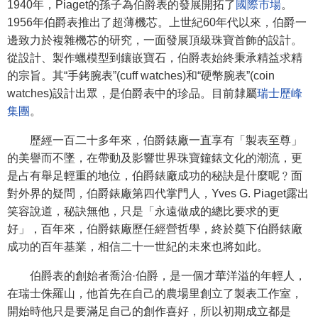
1940年，Piaget的孫子為伯爵表的發展開拓了
國際市場
。
1956年伯爵表推出了超薄機芯。上世紀60年代以來，伯爵一
邊致力於複雜機芯的研究，一面發展頂級珠寶首飾的設計。
從設計、製作蠟模型到鑲嵌寶石，伯爵表始終秉承精益求精
的宗旨。其“手銬腕表”(cuff watches)和“硬幣腕表”(coin
watches)設計出眾，是伯爵表中的珍品。目前隸屬
瑞士歷峰
集團
。
歷經一百二十多年來，伯爵錶廠一直享有「製表至尊」
的美譽而不墜，在帶動及影響世界珠寶鐘錶文化的潮流，更
是占有舉足輕重的地位，伯爵錶廠成功的秘訣是什麼呢﹖面
對外界的疑問，伯爵錶廠第四代掌門人，Yves G. Piaget露出
笑容說道，秘訣無他，只是「永遠做成的總比要求的更
好」，百年來，伯爵錶廠歷任經營哲學，終於奠下伯爵錶廠
成功的百年基業，相信二十一世紀的未來也將如此。
伯爵表的創始者喬治·伯爵，是一個才華洋溢的年輕人，
在瑞士侏羅山，他首先在自己的農場里創立了製表工作室，
開始時他只是要滿足自己的創作喜好，所以初期成立都是