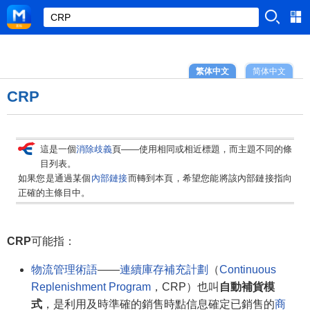
繁体中文
简体中文
CRP
這是一個
消除歧義
頁——使用相同或相近標題，而主題不同的條
目列表。
如果您是通過某個
內部鏈接
而轉到本頁，希望您能將該內部鏈接指向
正確的主條目中。
CRP
可能指：
物流管理術語
——
連續庫存補充計劃
（
Continuous
Replenishment Program
，CRP）也叫
自動補貨模
式
，是利用及時準確的銷售時點信息確定已銷售的
商