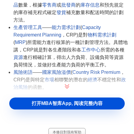
品
數量，根據
零售商
或
批發商
的
庫存信息
和預先規定
的庫存補充程式確定
發貨
補充數量和配送時間的計劃
方法。
生產管理工具
——
能力需求計劃
(
Capacity
Requirement Planning
，CRP)是對
物料需求計劃
(
MRP
)所需能力進行核算的一種計劃管理方法。具體地
講，CRP就是對各生產階段和各
工作中心
所需的各種
資源
進行精確計算，得出人力負荷、設備負荷等資源
負荷情況，並做好生產能力負荷的平衡工作。
風險術語
——
國家風險溢價
(
Country Risk Premium
，
CRP)是與特定
市場
相聯繫的潛在的
經濟
不穩定性和
政
治風險
的函數。
打开MBA智库App, 阅读完整内容
本條目對我有幫助