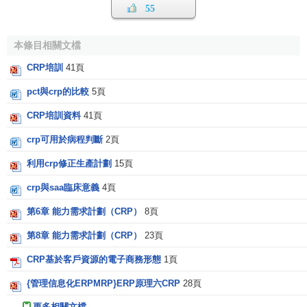
55
本條目相關文檔
CRP培訓
41頁
pct與crp的比較
5頁
CRP培訓資料
41頁
crp可用於病程判斷
2頁
利用crp修正生產計劃
15頁
crp與saa臨床意義
4頁
第6章 能力需求計劃（CRP）
8頁
第8章 能力需求計劃（CRP）
23頁
CRP基於客戶資源的電子商務形態
1頁
{管理信息化ERPMRP}ERP原理六CRP
28頁
更多相關文檔