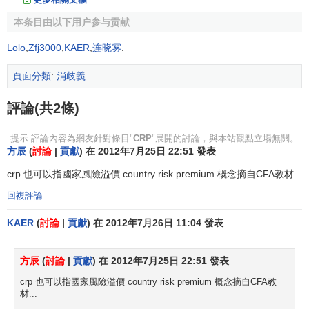
本条目由以下用户参与贡献
Lolo
,
Zfj3000
,
KAER
,
连晓雾
.
頁面分類
:
消歧義
評論(共2條)
提示:評論內容為網友針對條目"
CRP
"展開的討論，與本站觀點立場無關。
方辰
(
討論
|
貢獻
) 在 2012年7月25日 22:51 發表
crp 也可以指國家風險溢價 country risk premium 概念摘自CFA教材...
回複評論
KAER
(
討論
|
貢獻
) 在 2012年7月26日 11:04 發表
方辰
(
討論
|
貢獻
) 在 2012年7月25日 22:51 發表
crp 也可以指國家風險溢價 country risk premium 概念摘自CFA教
材...