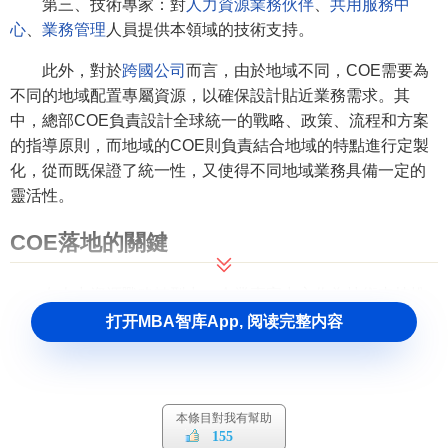
第三、技術專家：對
人力資源業務伙伴
、
共用服務中
心
、
業務管理
人員提供本領域的技術支持。
此外，對於
跨國公司
而言，由於地域不同，COE需要為
不同的地域配置專屬資源，以確保設計貼近業務需求。其
中，總部COE負責設計全球統一的戰略、政策、流程和方案
的指導原則，而地域的COE則負責結合地域的特點進行定製
化，從而既保證了統一性，又使得不同地域業務具備一定的
靈活性。
COE落地的關鍵
在人力資源戰略轉型中，企業專家中心作為技術支持扮
演者重要角色，是人力資源戰略伙伴成功實施的重要組成部
打开MBA智库App, 阅读完整内容
分。怡安翰威特
大中華區
人力資源轉型業務線咨詢總監
Sharon李認為，企業成功實施COE，需要註意以下幾點：
第一、COE和HR BP（人力資源業務伙伴）形成溝通閉
本條目對我有幫助
環：
人力資源政策
對公司的影響廣泛而深遠，如果COE和HR
155