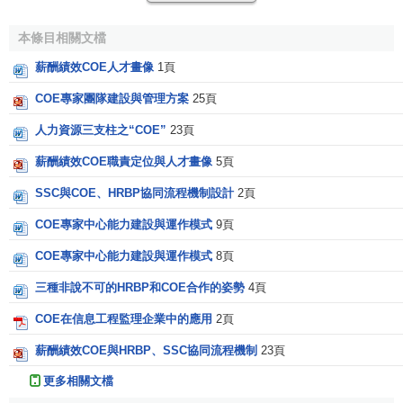
BP的溝通不暢，將無法確保人力資源政策支持業務發展。二
者應當把溝通變成習慣，並將幾個關鍵溝通節點流程化，形
本條目相關文檔
成閉環。可通過以下幾種方式進行溝通協作：
薪酬績效COE人才畫像
1頁
年度計劃時，和HR BP共同完成規劃；
COE專家團隊建設與管理方案
25頁
設計時，將HR BP提出的需求作為重要的輸入；
人力資源三支柱之“COE”
23頁
薪酬績效COE職責定位與人才畫像
5頁
實施時，指導HR BP進行推廣；
SSC與COE、HRBP協同流程機制設計
2頁
運作一段時間後，尋求HR BP的反饋，從而作為改進的
COE專家中心能力建設與運作模式
9頁
重要輸入；
COE專家中心能力建設與運作模式
8頁
第二、COE能力的提升：對於大部分中國企業而言，人
力資源團隊中通才居多，專才不足。為了快速提升COE團隊
三種非說不可的HRBP和COE合作的姿勢
4頁
的整體素質，企業可以三管齊下：從業界招募有豐富經驗
COE在信息工程監理企業中的應用
2頁
COE專家、同領先的顧問公司合作、選拔有設計經驗的專才
薪酬績效COE與HRBP、SSC協同流程機制
23頁
加以培養。除了專業技能，COE還需要在管控、政策、流
程、方案及IT應用等硬體系統方面進行綜合改進。
更多相關文檔