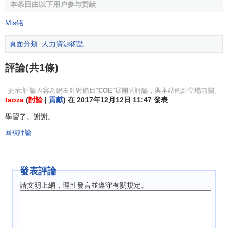
本条目由以下用户参与贡献
第三、COE
資源共用
：專家資源往往非常有限，如果在
每個
業務單元
都配備專職COE專家，人才需求數量巨大，很
Mis铭
.
難實現。目前，77%的全球公司僅在全球或下一級組織設置
COE，而不會在更低層級的組織設置COE，因此COE資源需
頁面分類
:
人力資源術語
要共用。在資源共用的過程中，需要建立透明、高效的彙報
評論(共1條)
機制，才能使得資源使用最大化。
提示:評論內容為網友針對條目"
COE
"展開的討論，與本站觀點立場無關。
taoza
(
討論
|
貢獻
) 在 2017年12月12日 11:47 發表
學習了。謝謝。
回複評論
發表評論
請文明上網，理性發言並遵守有關規定。