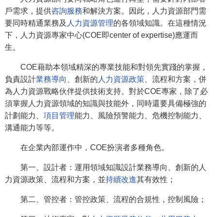
戶需求，提供
咨詢服務
和解決方案。因此，人力資源部門需
要同時精通業務及
人力資源管理
的各領域知識。在這種情況
下，人力資源專家中心(COE即center of expertise)應運而
生。
COE藉助本領域精深的專業技能和對領先實踐的掌握，
負責設計
業務導向
、創新的
人力資源政策
、流程和方案，併
為人力資源戰略伙伴提供技術支持。對於COE專家，除了必
須掌握人力資源領域的知識與技能外，同時還要具備極強的
計劃能力、
項目管理
能力、風險預警能力、危機控制能力、
溝通能力等等。
在企業內部運作中，COE扮演者多種角色。
第一、設計者：運用領域知識設計業務導向、創新的人
力資源政策、流程和方案，並
持續改進
其有效性；
第二、管控者：管控政策、流程的合規性，控制風險；