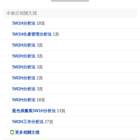
現在這個事情是誰在乾？為什麼要讓他乾？如果他既不
負責任，脾氣又很大，是不是可以換個人？有時候換一個
本條目相關文檔
人，整個生產就有起色了。
5W1H分析法
18頁
手段
5W1H生產管理分析法
1頁
手段也就是工藝方法，例如，現在我們是怎樣乾的？為
5W2H分析法
3頁
什麼用這種方法來乾？有沒有別的方法可以乾？到底應該怎
5W2H分析法
3頁
麼乾？有時候方法一改，全局就會改變。
5W2H分析法
3頁
5W1H分析法分析的四種技巧
5W2H分析法
2頁
5W2H分析法
3頁
取消
5W2H分析法
18頁
就是看現場能不能排除某道工序，如果可以就取消這道
藍色插畫風5W1H分析法
13頁
工序。
5W2H工作分析法
27頁
合併
更多相關文檔
就是看能不能把幾道工序合併，尤其在
流水線生產
上合