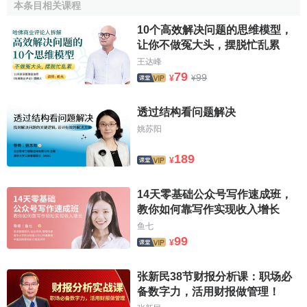
本条目相关课程
併的技巧能
立竿見影
地改善並提高效率。
10个高效解决问题的思维模型，
改變
让你不做冤大头，摆脱忙乱累
王达峰
如上所述，改變一下順序，改變一下工藝就能提高效
79
99
¥
¥
率。
透过结构看问题解决
簡化
姚苏阳
將複雜的工藝變得簡單一點，也能提高效率。
189
¥
無論對何種工作、
工序
、動作、佈局、時間、地點等，
都可以運用取消、合併、改變和簡化四種技巧進行分析，形
14天零基础公众号写作速成班，
成一個新的人、物、場所結合的新概念和新方法。如下圖所
教你如何靠写作实现收入增长
示：
鱼七
99
¥
圖：四種技巧分析圖
张新民38节财报分析课：职场必
备数字力，活用财报做管理！