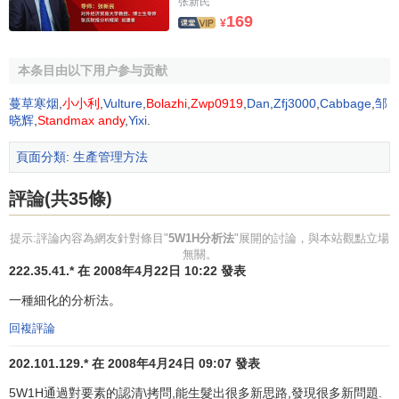
张新民
169
¥
本条目由以下用户参与贡献
蔓草寒烟
,
小小利
,
Vulture
,
Bolazhi
,
Zwp0919
,
Dan
,
Zfj3000
,
Cabbage
,
邹
晓辉
,
Standmax andy
,
Yixi
.
相關條目
頁面分類
:
生產管理方法
評論(共35條)
5W2H分析法
5W2H1E
提示:評論內容為網友針對條目"
5W1H分析法
"展開的討論，與本站觀點立場
無關。
222.35.41.* 在 2008年4月22日 10:22 發表
一種細化的分析法。
回複評論
202.101.129.* 在 2008年4月24日 09:07 發表
5W1H通過對要素的認清\拷問,能生髮出很多新思路,發現很多新問題.