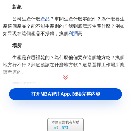
對象
公司生產什麼
產品
？車間生產什麼零配件？為什麼要生
產這個產品？能不能生產別的？我到底應該生產什麼？例如
如果現在這個產品不掙錢，換個
利潤
高
場所
生產是在哪裡乾的？為什麼偏偏要在這個地方乾？換個
地方行不行？到底應該在什麼地方乾？這是選擇工作場所應
該考慮的。
時間和程式
打开MBA智库App, 阅读完整内容
例如現在這個工序或者零部件是在什麼時候乾的？為什
麼要在這個時候乾？能不能在其他時候乾？把後工序提到前
面行不行？到底應該在什麼時間乾？
人員
本條目對我有幫助
573