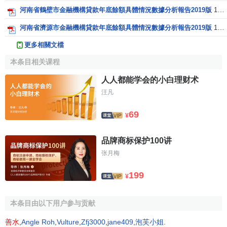
河南省鶴壁市金融機構貸款年底餘額具體情況數據分析報告2019版
19頁
河南省濟源市金融機構貸款年底餘額具體情況數據分析報告2019版
19頁
更多相關文檔
本条目相关课程
人人都能学会的小白理财术
汪凡
69
¥
品牌商标保护100讲
张月梅
199
¥
本条目由以下用户参与贡献
善水
,
Angle Roh
,
Vulture
,
Zfj3000
,
jane409
,
泡芙小姐
.