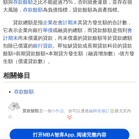
額與
存款餘額
之比不能超過75%，否則就會違規，並存在很
大風險，
存款餘額
為負債指標，貸款餘額為資產指標。
貸款總額是指
企業
在
會計期末
其貸方發生額的合計數，
它表示企業向銀行
舉債
或融資的總額，而貸款餘額是指到
會
計期末
尚未償還的貸款，尚未償還的貸款餘額等於貸款總額
扣除已償還的
銀行貸款
。即短缺貸款或長期貸款科目的貸款
餘額=前期貸款餘額+本期貸方發生額（融資增加數）-借方發
生額（償還貸款數）。
相關條目
存款餘額
貸款餘額
是一個
小作品
。你可以通過
編輯或修訂
擴充其內
容。
打开MBA智库App, 阅读完整内容