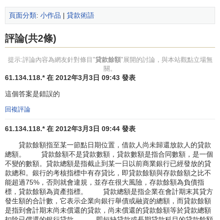
頁面分類
:
小作品
|
貸款術語
評論(共2條)
提示:評論內容為網友針對條目"
貸款餘額
"展開的討論，與本站觀點立場無
關。
61.134.118.* 在 2012年3月3日 09:43 發表
這個答案是錯誤的
回複評論
61.134.118.* 在 2012年3月3日 09:44 發表
貸款餘額指至某一節點日期位置，借款人尚未歸還放款人的貸款
總額。 貸款餘額不是貸款數額，貸款數額是指合同數額，是一個
不變的數額。貸款總額是指截止到某一日以前商業銀行已經發放的貸
款總和。銀行的考核指標中有存貸比，即貸款餘額與存款餘額之比不
能超過75%，否則就會違規，並存在很大風險，存款餘額為負債指
標，貸款餘額為資產指標。 貸款總額是指企業在會計期末其貸方
發生額的合計數，它表示企業向銀行舉債或融資的總額，而貸款餘額
是指到會計期末尚未償還的貸款，尚未償還的貸款餘額等於貸款總額
扣除已償還的銀行貸款。 即短缺貸款或長期貸款科目的貸款餘額