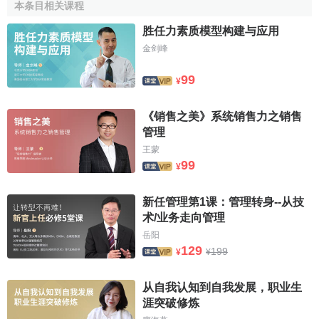
本条目相关课程
胜任力素质模型构建与应用
金剑峰
99
¥
《销售之美》系统销售力之销售
管理
王蒙
99
¥
新任管理第1课：管理转身--从技
术/业务走向管理
岳阳
129
199
¥
¥
从自我认知到自我发展，职业生
涯突破修炼