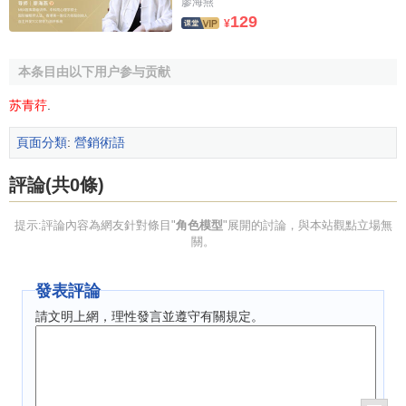
廖海燕
129
¥
本条目由以下用户参与贡献
苏青荇
.
頁面分類
:
營銷術語
評論(共0條)
提示:評論內容為網友針對條目"
角色模型
"展開的討論，與本站觀點立場無
關。
發表評論
請文明上網，理性發言並遵守有關規定。