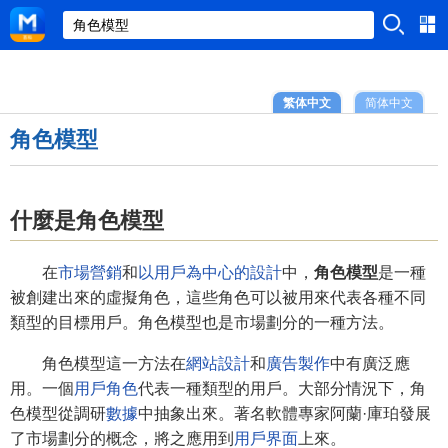
繁体中文
简体中文
角色模型
什麼是角色模型
在
市場營銷
和
以用戶為中心的設計
中，
角色模型
是一種
被創建出來的虛擬角色，這些角色可以被用來代表各種不同
類型的目標用戶。角色模型也是市場劃分的一種方法。
角色模型這一方法在
網站設計
和
廣告製作
中有廣泛應
用。一個
用戶角色
代表一種類型的用戶。大部分情況下，角
色模型從調研
數據
中抽象出來。著名軟體專家阿蘭·庫珀發展
了市場劃分的概念，將之應用到
用戶界面
上來。