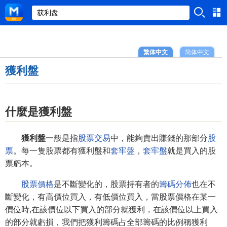
繁体中文
简体中文
獲利盤
什麼是獲利盤
獲利盤
一般是指
股票交易
中，能夠賣出賺錢的那部分
股
票
。每一隻股票都有獲利盤和
套牢盤
，
套牢盤
就是買入的股
票虧本。
股票價格
是不斷變化的，股票持有者的
籌碼分佈
也在不
斷變化，有高價位買入，有低價位買入，當股票價格在某一
價位時,在該價位以下買入的部分就獲利，在該價位以上買入
的部分就虧損，我們把獲利籌碼占全部籌碼的比例稱獲利