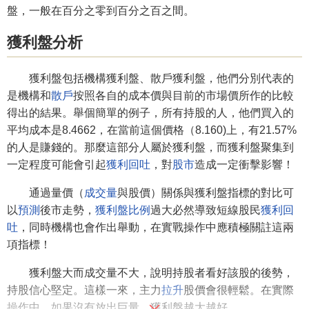
盤，一般在百分之零到百分之百之間。
獲利盤分析
獲利盤包括機構獲利盤、散戶獲利盤，他們分別代表的
是機構和
散戶
按照各自的成本價與目前的市場價所作的比較
得出的結果。舉個簡單的例子，所有持股的人，他們買入的
平均成本是8.4662，在當前這個價格（8.160)上，有21.57%
的人是賺錢的。那麼這部分人屬於獲利盤，而獲利盤聚集到
一定程度可能會引起
獲利回吐
，對
股市
造成一定衝擊影響！
通過量價（
成交量
與股價）關係與獲利盤指標的對比可
以
預測
後市走勢，
獲利盤比例
過大必然導致短線股民
獲利回
吐
，同時機構也會作出舉動，在實戰操作中應積極關註這兩
項指標！
獲利盤大而成交量不大，說明持股者看好該股的後勢，
持股信心堅定。這樣一來，主力
拉升
股價會很輕鬆。在實際
操作中，如果沒有放出巨量，獲利盤越大越好。