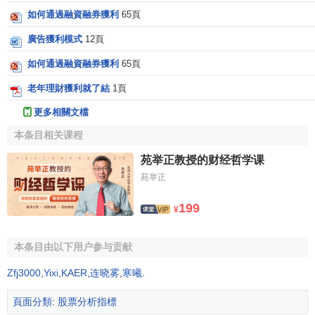
如何通過融資融券獲利
65頁
廣告獲利模式
12頁
如何通過融資融券獲利
65頁
老年理財獲利就了結
1頁
更多相關文檔
本条目相关课程
苑举正教授的财经哲学课
苑举正
199
¥
本条目由以下用户参与贡献
Zfj3000
,
Yixi
,
KAER
,
连晓雾
,
寒曦
.
頁面分類
:
股票分析指標