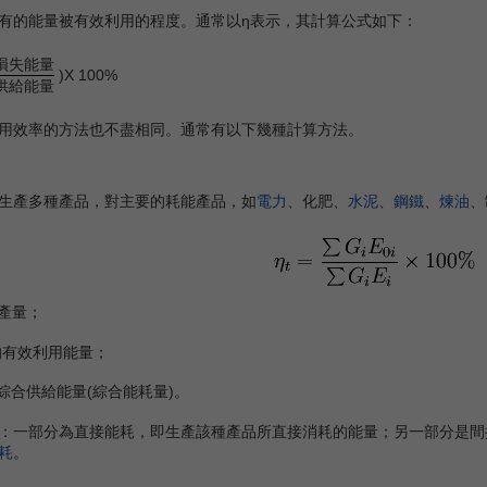
有的能量被有效利用的程度。通常以η表示，其計算公式如下：
損失能量
)X 100%
供給能量
效率的方法也不盡相同。通常有以下幾種計算方法。
產多種產品，對主要的耗能產品，如
電力
、化肥、
水泥
、
鋼鐵
、
煉油
、
產量；
的有效利用能量；
綜合供給能量(綜合能耗量)。
一部分為直接能耗，即生產該種產品所直接消耗的能量；另一部分是間
耗
。