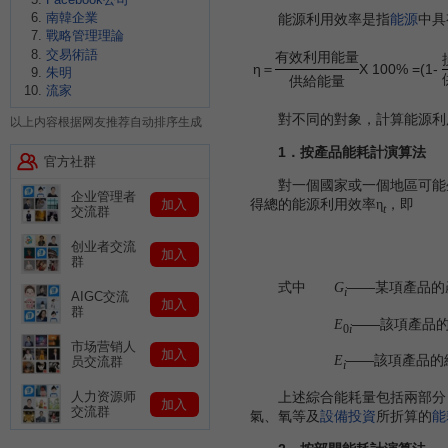
南韓企業
能源利用效率是指
能源
中具
戰略管理理論
交易術語
有效利用能量
η＝
X 100%
=(1-
朱明
供給能量
流家
對不同的對象，計算能源利用
以上内容根据网友推荐自动排序生成
1．按產品能耗計演算法
官方社群
對一個國家或一個地區可能生
企业管理者
得總的能源利用效率
，即
加入
η
t
交流群
创业者交流
加入
群
式中
——某項產品的
G
i
AIGC交流
加入
群
——該項產品
E
0
i
市场营销人
加入
——該項產品的
E
员交流群
i
上述綜合能耗量包括兩部分：
人力资源师
加入
交流群
氣、氧等及
設備投資
所折算的
能