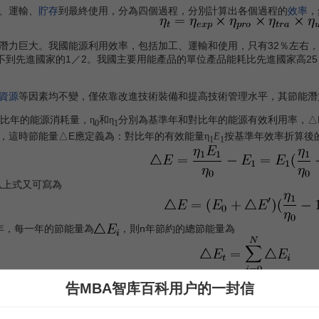
、運輸、
貯存
到最終使用，分為四個過程，分別計算出各個過程的
效率
，
巨大。我國能源利用效率，包括加工、運輸和使用，只有32％左右，比
不到先進國家的1／2。我國主要用能產品的單位產品能耗比先進國家高25％
資源
等因素均不變，僅依靠改進技術裝備和提高技術管理水平，其節能潛
比年的能源消耗量，
和
分別為基準年和對比年的能源有效利用率，△E
η
η
0
1
，這時節能量△E應定義為：對比年的有效能量
按基準年效率折算後
η
E
1
1
以上式又可寫為
年，每一年的節能量為
，則n年節約的總節能量為
告MBA智库百科用户的一封信
能量利用的技術水平和經濟性外，通常還用所謂“能源消費繫數”來評
，其表達式為