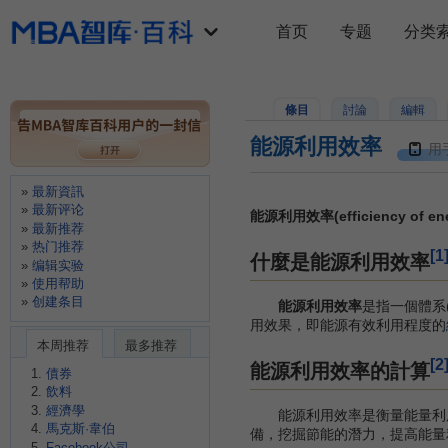
首页
专题
分类
條目
討論
編輯
能源利用效率
用
最新資訊
最新评论
能源利用效率(efficiency of energ
最新推荐
热门推荐
[1
什麼是能源利用效率
编辑实验
使用帮助
创建条目
能源利用效率
是指一個體系
用效果，即能源有效利用程度的
本周推荐
最多推荐
[2
能源利用效率的計算
債券
飲料
經濟學
能源利用效率是衡量能量利用
馬克斯·韋伯
備，挖掘節能的潛力，提高能量
Facebook公司