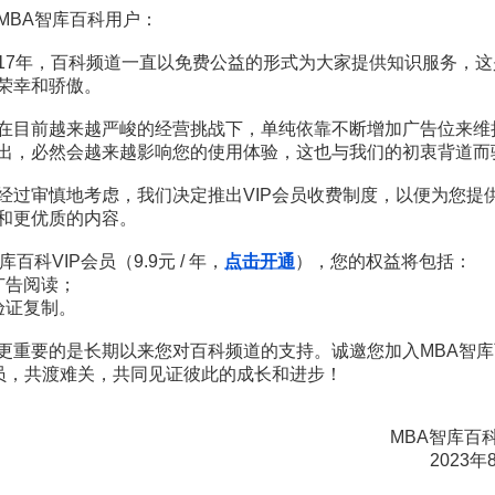
MBA智库百科用户：
17年，百科频道一直以免费公益的形式为大家提供知识服务，这
標準煤；
荣幸和骄傲。
，元或
美元
(與國外比較)。
在目前越来越严峻的经营挑战下，单纯依靠不断增加广告位来维
從整個社會經濟效益去考察能源有效利用的
指標
。
出，必然会越来越影响您的使用体验，这也与我们的初衷背道而
]
经过审慎地考虑，我们决定推出VIP会员收费制度，以便为您提
和更优质的内容。
簡單地說就是每生產一個單位的
GDP
(或產品)所消耗的能源。所以，
库百科VIP会员（9.9元 / 年，
点击开通
），您的权益将包括：
广告阅读；
验证复制。
更重要的是长期以来您对百科频道的支持。诚邀您加入MBA智库
会员，共渡难关，共同见证彼此的成长和进步！
，
MBA智库百
2023年