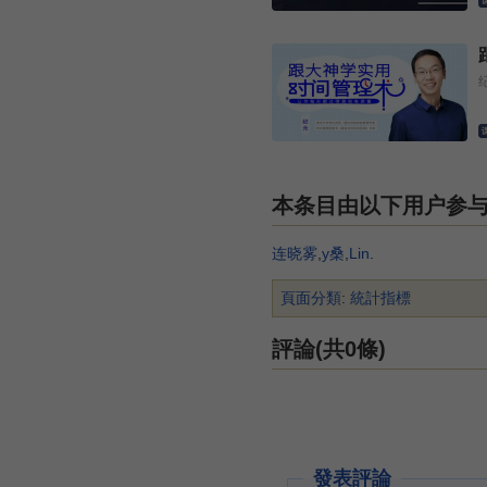
本条目由以下用户参
连晓雾
,
y桑
,
Lin
.
頁面分類
:
統計指標
評論(共0條)
發表評論