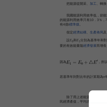
把能源從開采、
加工
、轉換
我國能源利用效率低，節能潛力
的能源利用效率只有10．3％，
有4億t
標準煤
。
假定
經濟結構
、
生產佈局
及
設
和
分別為基準年和對
E
E
0
1
要的有效能量隨
經濟發展
而增長
因為
，所
若基準年到對比年的計算期為n
除了用上述能源利用效率來衡量
民經濟產值，平均消耗的能源量