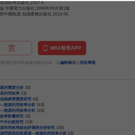
境科學出版社,2007.6.
.中國電力出版社,1999年09月第1版.
中國能源.知識產權出版社,2010.06.
赏
MBA智库APP
。
需要補充新內容或修改錯誤內容，請
編輯條目
或
投訴舉報
素的實證分析
3頁
高利用效率
2頁
低碳經濟實證研究
4頁
—能源利用效率分析
16頁
—能源利用效率分析
16頁
效率影響研究
3頁
中外比較研究
13頁
源利用效率綜合評價與分析研究
19頁
源問題現狀與展望—能源利用效率分析
6頁