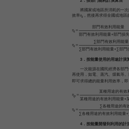
2．按部門能耗計演算法
將國家或地區所消耗的一次
效率
，然後再求得全國或地區
η
t
部門有效利用能量
＝
η
t
部門有效利用能量+部門損
∑部門有效利用能量
＝
η
t
∑部門有效利用能量+∑部門
3．按能量使用的用途計演
一次能源在國民經濟各部門使
再使用，如電、蒸汽、煤氣等。
即可求得總的能量利用效率，即
某種用途的有效
＝
η
p
某種用途的有效利用能量+
∑各種用途的有
＝
η
t
∑各種用途的有效利用能量
4．按能量開發到利用的計