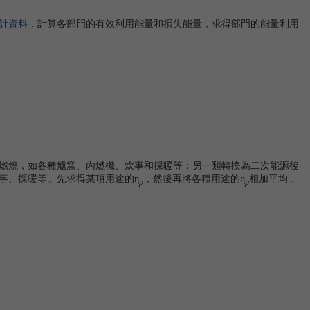
計資料
，計算各部門的有效利用能量和損失能量，求得部門的能量利用
燃燒，如各種爐窯、內燃機、炊事和採暖等；另一類轉換為二次能源後
事、採暖等。先求得某項用途的
，然後再將各種用途的
相加平均，
η
η
p
p