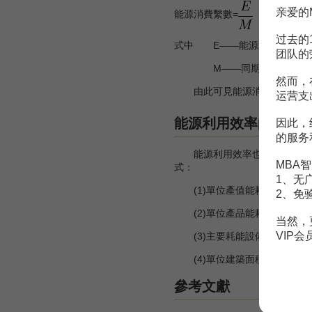
亲爱的
能源消費繫數=
过去的
式中 E——能源消費量，kg
团队的
M——同期國民生產總值
然而，
由此可見能源消費繫數是一個
运营支
[3
能源利用效率的衡量
因此，
的服务
能源利用效率也稱能源效率，
MBA智
式：
1、无
(1)單位產值能耗，
2、免
(2)單位產品能耗，
当然，
VIP
(3)主要耗能設備能源效率
(4)單位建築面積能耗。
參考文獻