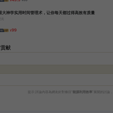
¥
¥
跟大神学实用时间管理术，让你每天都过得高效有质量
纪元
99
¥
与贡献
提示:評論內容為網友針對條目"
能源利用效率
"展開的討論