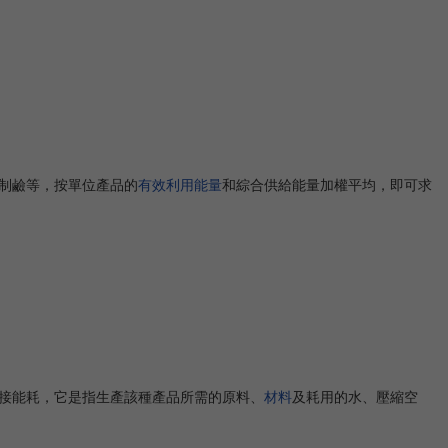
制鹼等，按單位產品的
有效利用能量
和綜合供給能量加權平均，即可求
接能耗，它是指生產該種產品所需的原料、
材料
及耗用的水、壓縮空