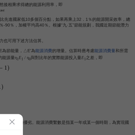
然後相乘求得總的能源利用率，即
先進國家低10多個百分點，如果再乘上32．1％的能源開采效率，總
-90％，加權平均高40％。根據“九·五”節能規劃，我國近期節能潛力
力也可用下述方法估箅。
為節能量，△E'為
能源消費
的增量。估算時應考慮
能源消費量
和所需
的能源量
與對比年的實際能源投入量
之差，即
η
E
/ η
E
1
1
0
1
價能源利用的優劣。能源消費繫數是指某一年或某一個時期，為實現國