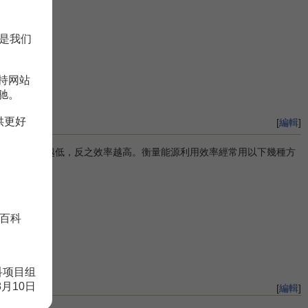
是我们
持网站
驰。
供更好
[
編輯
]
能耗越高效率越低，反之效率越高。衡量能源利用效率經常用以下幾種方
百科
科项目组
8月10日
[
編輯
]