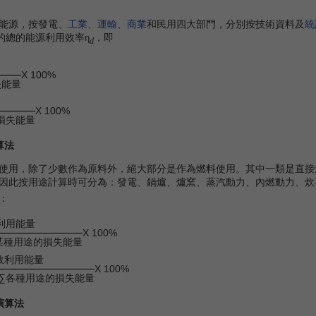
能源，按發電、
工業
、
運輸
、
商業
和民用四大部門，分別按技術資料及
統
的總的能源利用效率
，即
η
d
X 100%
失能量
X 100%
損失能量
算法
用，除了少數作為原料外，絕大部分是作為燃料使用。其中一類是直接
因此按用途計算時可分為：發電、鍋爐、爐窯、蒸汽動力、內燃動力、炊
：
利用能量
X 100%
某種用途的損失能量
效利用能量
X 100%
+∑各種用途的損失能量
演算法