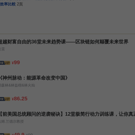
效率比較
2頁
超越财富自由的36堂未来趋势课——区块链如何颠覆未来世界
黄震
99
¥
《神州脉动：能源革命改变中国》
胡森林&林益楷&林火灿
86.25
¥
【前美国总统顾问的逆袭秘诀】12堂极简行动力训练课，让你真正
吉姆.兰德尔教授
49.9
99