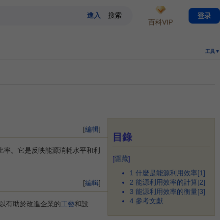
登录
百科VIP
工具▼
[
編輯
]
目錄
比率。它是反映能源消耗水平和利
[
隱藏
]
1
什麼是能源利用效率[1]
2
能源利用效率的計算[2]
[
編輯
]
3
能源利用效率的衡量[3]
4
參考文獻
以有助於改進企業的
工藝
和設