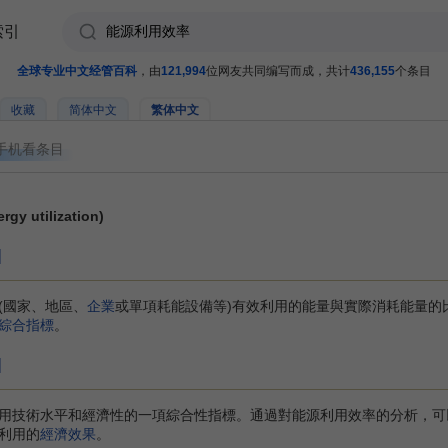
索引
全球专业中文经管百科
，由
121,994
位网友共同编写而成，共计
436,155
个条目
收藏
简体中文
繁体中文
手机看条目
y utilization)
]
(國家、地區、
企業
或單項耗能設備等)有效利用的能量與實際消耗能量的
綜合指標
。
]
技術水平和經濟性的一項綜合性指標。通過對能源利用效率的分析，可
利用的
經濟效果
。