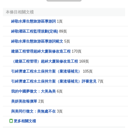
品牌故事
本條目相關文檔
偉大的開端
綽勒水庫生態旅游區導游詞
1頁
綽勒灌區工程監理規劃(定稿)
89頁
1780年，Chaumet伴隨著拿破侖的榮耀揭開它偉大的開
端。Marie-Etienne Nitot（Chaumet的創始人）以遠見卓識的
綽勒水庫生態旅游區導游詞範文
5頁
目光，完美地將令人眩目珠寶與拿破侖神話結合起來，並將
建築工程管理超綽大廈裝修改造工程
170頁
珠寶獻給了皇帝。成為皇帝指定的珠寶商之後，他又為皇後
Josephine與Marie-Louise設計了皇劍、皇冠和所有其它華麗
（建築工程管理）超綽大廈裝修改造工程
169頁
的服飾。拿破侖在戰場上戰無不勝，在舞會裡的表現也無與
引綽濟遼工程水土保持方案（棄渣場補充）
105頁
倫比。
引綽濟遼工程水土保持方案（棄渣場補充）評審意見
7頁
在Nitot的繼承人Fossin兄
我的中國夢徵文：大美為美
6頁
弟繼任時，珠寶可以根據個人
喜好要求來定做。珠寶的形狀
美妍美妝報價單
2頁
有常春藤葉狀、紫羅蘭狀、心
與美同行徵文：美無處不在
3頁
形、勿忘草狀。歐洲皇室宮廷
更多相關文檔
成員都被珠寶的魅力所吸引。