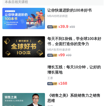
在杜樂麗宮裡，貴婦人的腕
本条目相关课程
Chaumet最經典——皇
冠
上、脖子上都配戴著各種各樣
让你快速进阶的100本好书
的鑽石、紅寶石、珍珠頭飾
MBA特聘讲师团
物。婦女們變得有“才華”和富
於創意。他們把綠寶石頭飾變為了手飾。在那個世紀，舞會
39.9
99
¥
¥
過後的盛宴都用銀盤盛裝，而Chaumet當時就是一個銀匠。
每天不到1块钱，学全球100本好
興盛與衰落
书，全面打造你的竞争力
MBA智库特邀讲师
1840年的革命迫使Morel（Fossin的領班）漂洋過海最後
99
99
¥
¥
到達倫敦。在那裡，他的珠寶征服了維多利亞女王與權貴
們，成為了官方珠寶供應商。首屆世界珠寶展覽會於1851年
增长五线：每天10分钟，让好的
開幕，Morel被授予最具名望的珠寶商之一。真可謂：山窮水
增长落地
盡疑無路，柳暗花明又一村。
王赛
168
輝煌復興
¥
法國的第二帝國對刻有浮雕的寶石、玫瑰冠的心形寶
《销售之美》系统销售力之销售
石、弔墜、雙面嵌寶石的戒指等情有獨鍾。每天5點，各種沙
思维
龍就變得跟亞洲商棧一樣熱鬧,人們圍坐在精緻的中國銀制茶