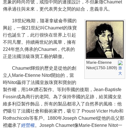
意象的時尚符號，戒指中間的連接設計，不但象徵Chaumet
傳承過往與未來，更代表男女之間的結合，意義非凡。
18世紀晚期，隨著拿破侖帝國的
興起，一個21世紀叫Chaumet的珠寶
行也誕生了，此行很快在世界上引起
不同凡響。持續兩世紀的風華，擁有
224年悠久傳承的Chaumet，代表的
正是法國頂級珠寶工藝的驕傲。
Marie-Etienne
Nitot(1750-1809)
Chaumet輝煌的歷史是從他的創
立人Marie-Etienne Nitot開始的，當
時Nitot贏得了法國皇族珠寶和寶劍的
製作權，用14K鑽石製作。等到帝國的後期，Jean-Baptisfe
Fossin成為商行的老闆。為了保持帝國的足跡，給英國女皇
維多利亞製作飾品，所有的製品都溶入了自然界的風格：他
們吸引了法國社會和藝術家們，吸引了 Proust·Victer Hufo和
Rothschicols等客戶。1880年Joseph Chaumet從他的岳父那
裡繼承了
經營權
。Joseph Chaumet像Marie-Etienne Nitot一