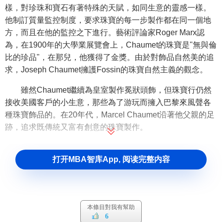
樣，對珍珠和寶石有著特殊的天賦，如同生意的靈感一樣。
他制訂質量監控制度，要求珠寶的每一步製作都在同一個地
方，而且在他的監控之下進行。藝術評論家Roger Marx認
為，在1900年的大學業展覽會上，Chaumet的珠寶是"無與倫
比的珍品"，在那兒，他獲得了金獎。由於對飾品自然美的追
求，Joseph Chaumet擁護Fossin的珠寶自然主義的觀念。
雖然Chaumet繼續為皇室製作冕狀頭飾，但珠寶行仍然
接收美國客戶的小生意，那些為了游玩而擁入巴黎來風聲各
種珠寶飾品的。在20年代，Marcel Chaumet沿著他父親的足
跡，追求既傳統又富有創意的珠寶製作。
最近，Chaumet欣賞Pierre Haqaet領導下的復興，商行
打开MBA智库App, 阅读完整内容
每年舉行二次展覽會來吸引更多的客戶，如Catherine、
Deneuve，一個Anneau戒指裡面鑲有鑽石，有時比如鐲子、
戒子中鑲有黃色、玫瑰色、白色的鑽石。所有的飾品都代表
著Nitot的創意，他的所有這些創意都保存在Chaumet的產品
本條目對我有幫助
中。傳統的再加上現代的款式。
6