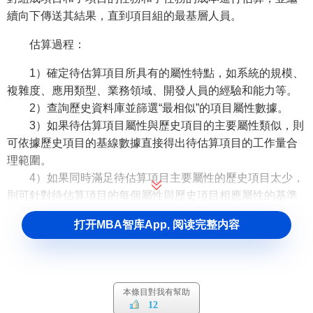
續向下傳送其結果，直到項目組的最基層人員。
估算過程：
1）確定待估算項目所具有的屬性特點，如系統的規模、
複雜度、應用類型、業務領域、開發人員的經驗和能力等。
2）查詢歷史資料庫並篩選“最相似”的項目屬性數據。
3）如果待估算項目屬性與歷史項目的主要屬性類似，則
可依據歷史項目的基線數據直接得出待估算項目的工作量合
理範圍。
4）如果同時滿足待估算項目主要屬性的歷史項目太少，
則可針對待估算項目的每個屬性與歷史項目相應屬性的基準
數據分別比對，再分別計算得出P25/P50/P75的平均值作為
打开MBA智库App, 阅读完整内容
估算值。
5） 一般情況下，取P50的工作量數據作為待估算項目工
作量最可能的值。
本條目對我有幫助
相關條目
12