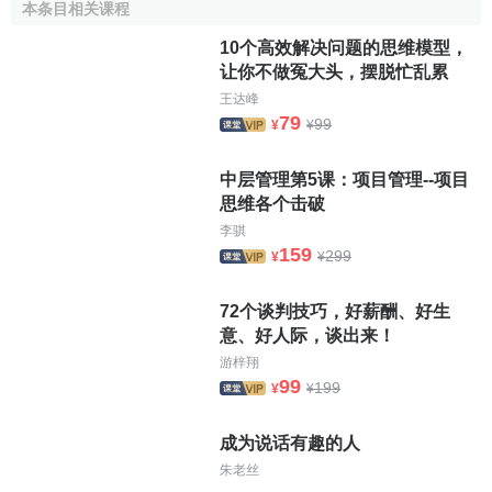
本条目相关课程
10个高效解决问题的思维模型，
让你不做冤大头，摆脱忙乱累
王达峰
79
99
¥
¥
中层管理第5课：项目管理--项目
思维各个击破
李骐
159
299
¥
¥
72个谈判技巧，好薪酬、好生
意、好人际，谈出来！
游梓翔
99
199
¥
¥
成为说话有趣的人
朱老丝