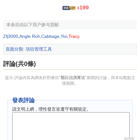
199
¥
本条目由以下用户参与贡献
Zfj3000
,
Angle Roh
,
Cabbage
,
Yixi
,
Tracy
.
頁面分類
:
項目管理工具
評論(共0條)
提示:評論內容為網友針對條目"
類比估演算法
"展開的討論，與本站觀點立
場無關。
發表評論
請文明上網，理性發言並遵守有關規定。