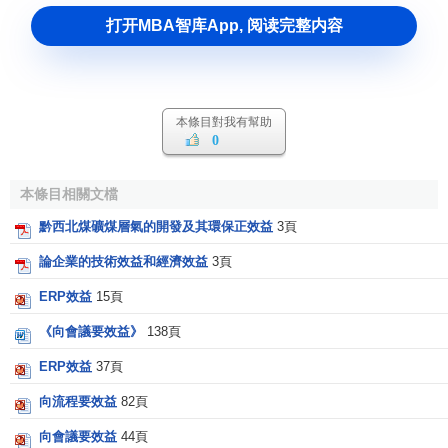
打开MBA智库App, 阅读完整内容
本條目對我有幫助
0
本條目相關文檔
黔西北煤礦煤層氣的開發及其環保正效益
3頁
論企業的技術效益和經濟效益
3頁
ERP效益
15頁
《向會議要效益》
138頁
ERP效益
37頁
向流程要效益
82頁
向會議要效益
44頁