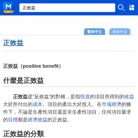
繁体中文
简体中文
正效益
正效益（positive benefit）
什麼是正效益
正效益
是“反效益”的對稱，是指
投資
的項目所得到的
收益
大於所付出的
成本
。項目的產出大於投入。在
市場經濟
的條
件下，不論是生產性項目還是非生產性項目，任何項目最求
的
目標
都是
經濟效益
的正效益。
正效益的分類