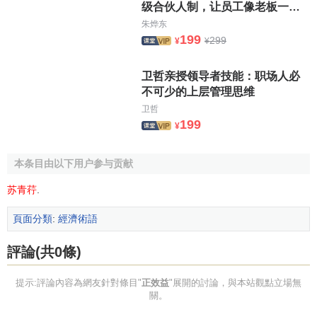
级合伙人制，让员工像老板一样
行动
朱烨东
199
299
¥
¥
卫哲亲授领导者技能：职场人必
不可少的上层管理思维
卫哲
199
¥
本条目由以下用户参与贡献
苏青荇
.
頁面分類
:
經濟術語
評論(共0條)
提示:評論內容為網友針對條目"
正效益
"展開的討論，與本站觀點立場無
關。