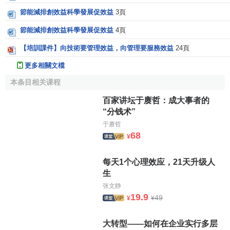
節能減排創效益科學發展促效益
3頁
節能減排創效益科學發展促效益
4頁
【培訓課件】向技術要管理效益，向管理要服務效益
24頁
更多相關文檔
本条目相关课程
百家讲坛于赓哲：成大事者的
“分钱术”
于赓哲
68
¥
每天1个心理效应，21天升级人
生
张文静
19.9
49
¥
¥
大转型——如何在企业实行多层