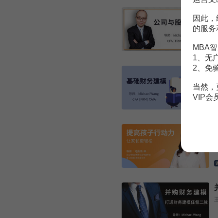
因此，
的服务
MBA智
1、无
2、免
当然，
VIP