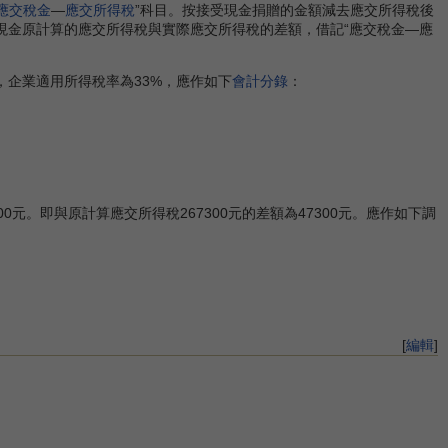
應交稅金
—
應交所得稅
”科目。按接受現金捐贈的金額減去應交所得稅後
現金原計算的應交所得稅與實際應交所得稅的差額，借記“應交稅金—應
.1，企業適用所得稅率為33%，應作如下
會計分錄
：
元。即與原計算應交所得稅267300元的差額為47300元。應作如下調
[
編輯
]