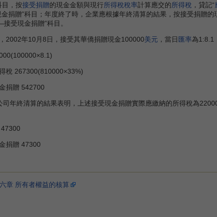
科目，按
接受捐贈
的現金金額與現行
所得稅稅率
計算應交的
所得稅
，貸記“
現金捐贈”科目；年度終了時，企業應根據年終清算的結果，按接受捐贈的
—接受現金捐贈”科目。
02年10月8日，接受其華僑捐贈現金100000
美元
，當日
匯率
為1:8
(100000×8.1)
300(810000×33%)
542700
公司年終清算的結果表明，上述接受現金捐贈實際應繳納的所得稅為220000
7300
 47300
六章 所有者權益的核算