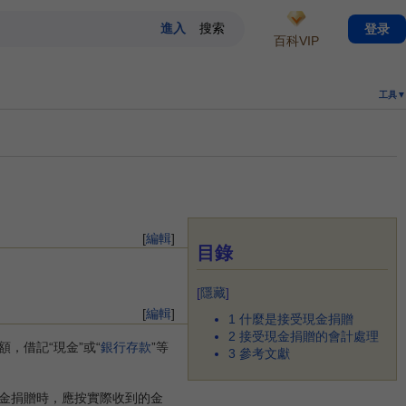
登录
百科VIP
工具▼
[
編輯
]
目錄
[
隱藏
]
[
編輯
]
1
什麼是接受現金捐贈
2
接受現金捐贈的會計處理
借記“現金”或“
銀行存款
”等
3
參考文獻
金捐贈時，應按實際收到的金