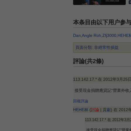
本条目由以下用户参
Dan
,
Angle Roh
,
Zfj3000
,
HEHE
頁面分類
:
非經常性損益
評論(共2條)
113.142.17.* 在 2012年3月25
接受現金捐贈應貸記“營業外收入
回複評論
HEHE林
(
討論
|
貢獻
) 在 2012
113.142.17.* 在 2012年3
接受現金捐贈應貸記“營業外