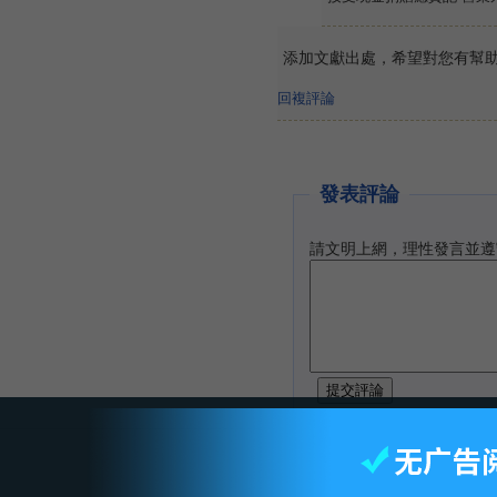
添加文獻出處，希望對您有幫助
回複評論
發表評論
請文明上網，理性發言並遵
智库首页