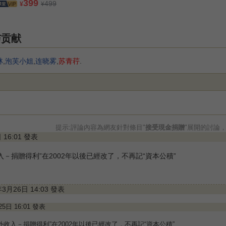
399
499
¥
¥
与贡献
林
,
泡芙小姐
,
连晓雾
,
苏青荇
.
提示:評論內容為網友針對條目"
接受現金捐贈
"展開的討論
日 16:01 發表
－捐贈得利”在2002年以後已經改了，不再記“資本公積”
年3月26日 14:03 發表
月25日 16:01 發表
收入－捐贈得利”在2002年以後已經改了，不再記“資本公積”