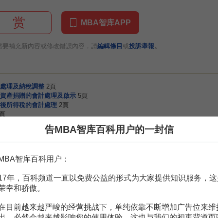
赏
MBA智库APP
。
需要補充新內容或修改錯誤內容，請
編輯條目
或
投訴舉報
處理及納稅調整
2頁
資產捐贈的會計處理及啟示
5頁
後所得稅的會計處理
2頁
1頁
告MBA智库百科用户的一封信
2頁
1頁
理
7頁
MBA智库百科用户：
1頁
17年，百科频道一直以免费公益的形式为大家提供知识服务，这
荣幸和骄傲。
在目前越来越严峻的经营挑战下，单纯依靠不断增加广告位来维
出，必然会越来越影响您的使用体验，这也与我们的初衷背道而