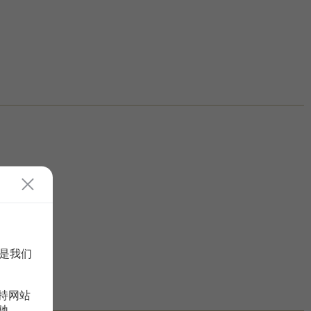
是我们
持网站
驰。