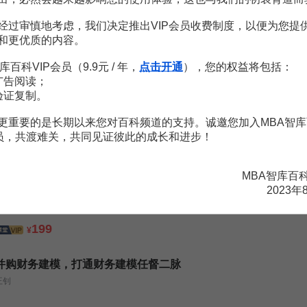
公司与股票估值
经过审慎地考虑，我们决定推出VIP会员收费制度，以便为您提
王钊
和更优质的内容。
499
599
库百科VIP会员（9.9元 / 年，
点击开通
），您的权益将包括：
¥
¥
广告阅读；
验证复制。
基础财务建模，教你完整地搭建一套财务模型
王钊
更重要的是长期以来您对百科频道的支持。诚邀您加入MBA智库
会员，共渡难关，共同见证彼此的成长和进步！
499
599
¥
¥
MBA智库百
提高孩子行动力，让家长更轻松
2023年
何燕鸿
199
¥
并购财务建模，打通财务建模任督二脉
王钊