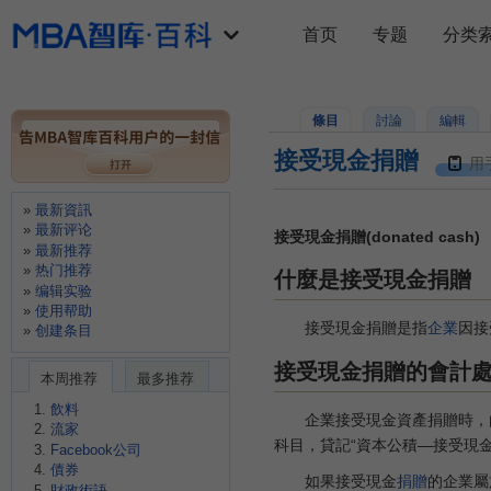
首页
专题
分类
條目
討論
編輯
接受現金捐贈
用
最新資訊
最新评论
接受現金捐贈(donated cash)
最新推荐
热门推荐
什麼是接受現金捐贈
编辑实验
使用帮助
接受現金捐贈是指
企業
因接
创建条目
接受現金捐贈的會計
本周推荐
最多推荐
飲料
企業接受現金資產捐贈時，由於
流家
科目，貸記“資本公積—接受現金
Facebook公司
債券
如果接受現金
捐贈
的企業屬
財政術語