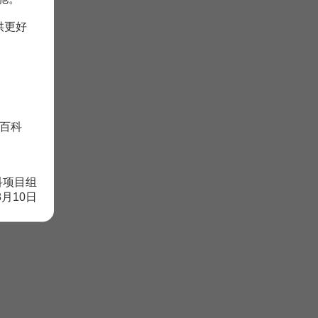
供更好
百科
科项目组
8月10日