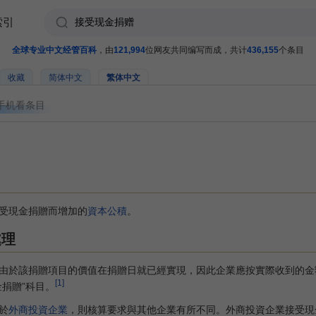
索引
全球专业中文经管百科
，由
121,994
位网友共同编写而成，共计
436,155
个条目
收藏
简体中文
繁体中文
手机看条目
受現金捐贈而增加的
資本公積
。
處理
該捐贈項目的價值在捐贈日就已經實現，因此企業應按實際收到的金額，
[1]
捐贈”科目。
於
外商投資企業
，則核算要求與其他企業有所不同。外商投資企業接受現