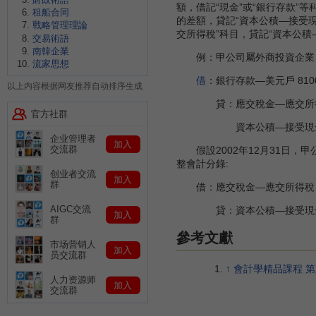
額，借記“現金”或“銀行存款”等
租船合同
的差額，貸記“資本公積—接受
戰略管理理論
交所得稅”科目，貸記“資本公積
交易術語
南韓企業
例：甲公司屬外商投資企業，20
流家思想
借
：銀行存款—美元戶 810000
以上内容根据网友推荐自动排序生成
貸：應交稅金—應交所得稅 267
官方社群
資本公積—接受現金捐贈 
企业管理者
加入
交流群
假設2002年12月31日，甲
整會計分錄:
创业者交流
加入
群
借：應交稅金—應交所得稅 4
AIGC交流
貸：資本公積—接受現金捐贈
加入
群
參考文獻
市场营销人
加入
员交流群
↑
會計學精品課程 第
人力资源师
加入
交流群