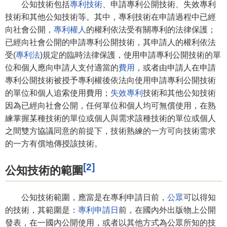
公知技術包括
專利技術
、申請專利公開技術、失效專利
技術和其他公知技術等。其中，專利技術在申請過程中已經
向社會公開，
專利權人
的權利依法受有關專利的法律保護；
已經向社會公開的申請專利公開技術，其申請人的權利依法
受(
專利法
)規定的臨時法律保護，使用申請專利公開技術的單
位和個人應向申請人支付適當的
費用
，或者由申請人在申請
專利公開技術被授予專利權後依法向使用申請專利公開技術
的單位和個人追索使用費用；
失效專利
技術和其他公知技術
因為已經向社會公開，任何單位和個人均可無償使用，在熟
練掌握某種技術的單位或個人與需求該種技術的單位或個人
之間雙方協議同意的前提下，技術熟練的一方可向技術需求
的一方有償地傳授該技術。
[2]
公知技術的範圍
公知技術範圍，應當是在專利申請日前，
公眾
可以得知
的技術，其範圍是：
專利申請日
前，在國內外出版物上公開
發表，在一國內公開使用，或者以其他方式為公眾所知的技