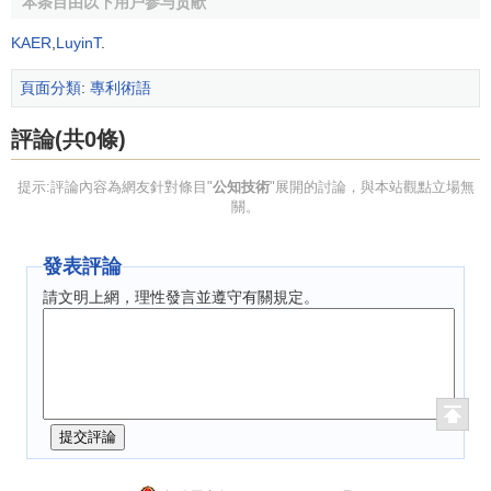
本条目由以下用户参与贡献
KAER
,
LuyinT
.
頁面分類
:
專利術語
評論(共0條)
提示:評論內容為網友針對條目"
公知技術
"展開的討論，與本站觀點立場無
關。
發表評論
請文明上網，理性發言並遵守有關規定。