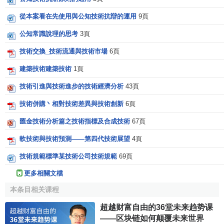
從本案看在先使用與公知技術抗辯的運用
9頁
公知常識說理的思考
3頁
技術交換_技術流通與技術市場
6頁
建築技術建築技術
1頁
技術引進與技術進步的技術經濟分析
43頁
技術併購丶相對技術差異與技術創新
6頁
匯金技術分析篇之技術指標及合成技術
67頁
軟技術與技術預測——第四代技術展望
4頁
技術規範標準某技術公司技術規範
69頁
更多相關文檔
本条目相关课程
超越财富自由的36堂未来趋势课
——区块链如何颠覆未来世界