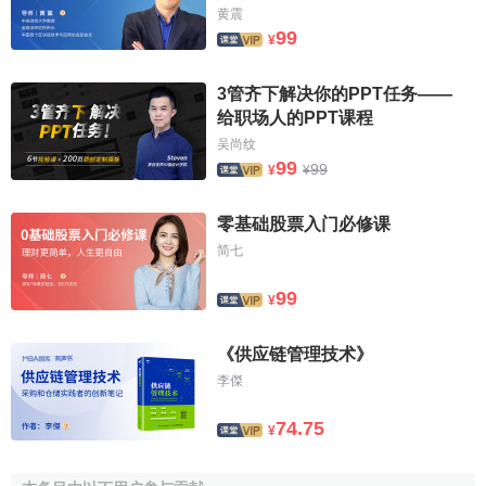
黄震
99
¥
3管齐下解决你的PPT任务——
给职场人的PPT课程
吴尚纹
99
99
¥
¥
零基础股票入门必修课
简七
99
¥
《供应链管理技术》
李傑
74.75
¥