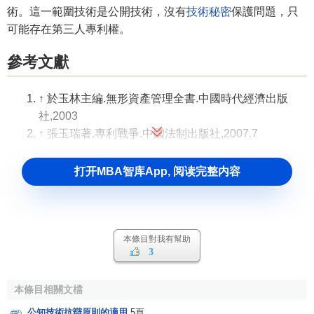
術。這一範圍技術是公開技術，沒有
技術秘密
保護問題，只
可能存在第三人專利權。
參考文獻
↑
於玉林主編.無形資產管理全書.中國時代經濟出版
社,2003
↑
張玉瑞著.專利戰爭.中國法制出版社,2007.7
打开MBA智库App, 阅读完整内容
本條目對我有幫助
3
本條目相關文檔
公知技術抗辯原則的適用
5頁