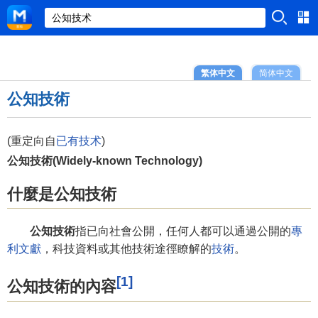
繁体中文
简体中文
公知技術
(重定向自
已有技术
)
公知技術(Widely-known Technology)
什麼是公知技術
公知技術
指已向社會公開，任何人都可以通過公開的
專
利文獻
，科技資料或其他技術途徑瞭解的
技術
。
[1]
公知技術的內容