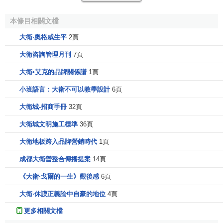
他的主要代表著作有：
本條目相關文檔
大衛·奧格威生平
2頁
《自我發展與個性失調（Ego Development and the
Personality Disorders）》（1952）；
大衛咨詢管理月刊
7頁
《青少年發展的理論與問題（Theory and Problems of
大衛•艾克的品牌關係譜
1頁
Adolescent Development）》（1954、1977，第二版
小班語言：大衛不可以教學設計
6頁
時與人合作）；
大衛城-招商手冊
32頁
《兒童發展的理論與問題（Theory and Problems of
Child Development）》（1958）；
大衛城文明施工標準
36頁
《意義言語學習心理學（The Psychology of
大衛地板跨入品牌營銷時代
1頁
Meaningful Verbal Learning）》（1963）；
成都大衛營整合傳播提案
14頁
《教育心理學：一種認知觀（Educational
《大衛·戈爾的一生》觀後感
6頁
Psychology：A Cognitive View）》（1968、1978，
大衛·休謨正義論中自豪的地位
4頁
第二版時與人合作）；
更多相關文檔
《學校學習：教育心理學導論（School Learning：An