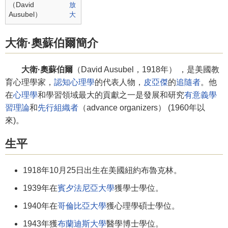
（David
Ausubel）
大衛·奧蘇伯爾簡介
大衛·奧蘇伯爾
（David Ausubel，1918年） ，是美國教
育心理學家，
認知心理學
的代表人物，
皮亞傑
的
追隨者
。他
在
心理學
和學習領域最大的貢獻之一是發展和研究
有意義學
習理論
和
先行組織者
（advance organizers） (1960年以
來)。
生平
1918年10月25日出生在美國紐約布魯克林。
1939年在
賓夕法尼亞大學
獲學士學位。
1940年在
哥倫比亞大學
獲心理學碩士學位。
1943年獲
布蘭迪斯大學
醫學博士學位。