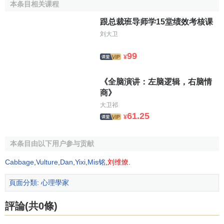
Introduction to Educational Psychology）》（1969，
本条目相关课程
與人合作）；
跟总裁班导师学15堂绩效考核课
《
自我心理學
與精神障礙（Ego Psychology and
刘大卫
Mental Disorder）》（1977，與人合作）。
99
¥
《全脑演讲：左脑逻辑，右脑情
商》
大卫祁
61.25
¥
本条目由以下用户参与贡献
Cabbage
,
Vulture
,
Dan
,
Yixi
,
Mis铭
,
刘维燎
.
頁面分類
:
心理學家
評論(共0條)