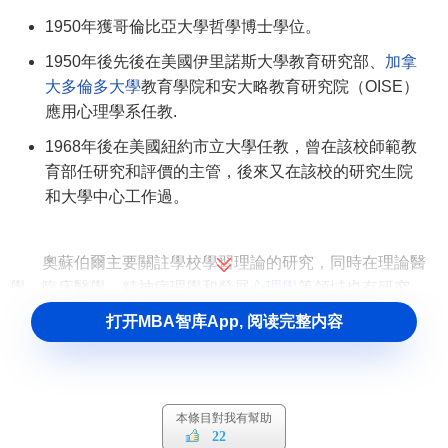
1950年獲哥倫比亞大學哲學博士學位。
1950年後先後在美國伊里諾斯大學教育研究部、
加拿
大多倫多大學
教育學院和安大略教育研究院（OISE）
應用心理學系任教.
1968年後在美國紐約市立大學任教，曾在該校師範教
育部任研究和評價的主管，後來又在該校的研究生院
和大學中心工作過。
奧蘇伯爾主要關註學校學習理論的研究，同時在理論醫
學、臨床醫學、精神病理學和發展
心理學
等領域也有研究。
他曾在美國心理學會、美國教育協會、美國醫學協會、全國
打开MBA智库App, 阅读完整内容
科學院農業教育部、白宮吸毒問題研究小組、生物學課程研
究委員會等組織里參與工作，併在1976年獲美國心理學會頒
發的桑代克
教育心理學
獎。
本條目對我有幫助
大衛·奧蘇伯爾主要著作
22