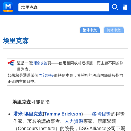
繁体中文
简体中文
埃里克森
這是一個
消除歧義
頁——使用相同或相近標題，而主題不同的條
目列表。
如果您是通過某個
內部鏈接
而轉到本頁，希望您能將該內部鏈接指向
正確的主條目中。
埃里克森
可能是指：
塔米·埃里克森
(
Tammy Erickson
)
——
麥肯錫獎
的得獎
作家、著名的講故事者、
人力資源
專家、康庫學院
（Concours Institute）的院長，BSG Alliance公司下屬