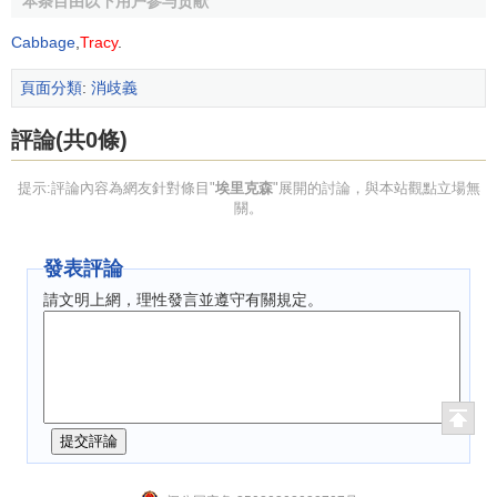
本条目由以下用户参与贡献
Cabbage
,
Tracy
.
頁面分類
:
消歧義
評論(共0條)
提示:評論內容為網友針對條目"
埃里克森
"展開的討論，與本站觀點立場無
關。
發表評論
請文明上網，理性發言並遵守有關規定。