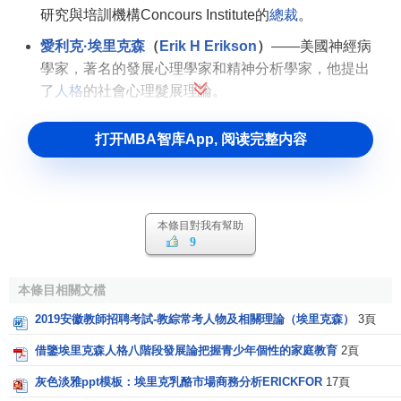
研究與培訓機構Concours Institute的
總裁
。
愛利克·埃里克森
（
Erik H Erikson
）
——美國神經病
學家，著名的發展心理學家和精神分析學家，他提出
了
人格
的社會心理髮展理論。
打开MBA智库App, 阅读完整内容
本條目對我有幫助
9
本條目相關文檔
2019安徽教師招聘考試-教綜常考人物及相關理論（埃里克森）
3頁
借鑒埃里克森人格八階段發展論把握青少年個性的家庭教育
2頁
灰色淡雅ppt模板：埃里克乳酪市場商務分析ERICKFOR
17頁