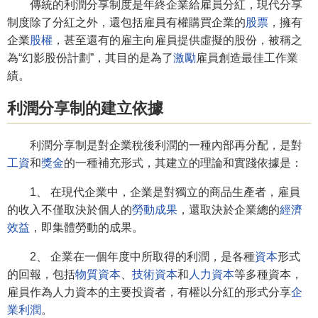
傳統的利潤分享制度是年終企業給雇員分紅，現代分享
制度除了分紅之外，還包括雇員有權購買企業的
股票
，擁有
企業
股權
，甚至還有的雇主向雇員提供虛擬的股份，被稱之
為“幻影股份計劃”，其目的是為了
激勵
雇員創造最佳工作業
績。
利潤分享制的建立依據
利潤分享制是對企業稅後利潤的一種內部再分配，是對
工資
和
獎金
的一種補充形式，其建立的理論和實踐依據是：
1、 在現代企業中，企業是對獨立的商品生產者，雇員
的收入不僅取決於個人的
勞動成果
，還取決於企業總的
經濟
效益
，即集體勞動的成果。
2、 企業在一個年度中所取得的利潤，是各種
資本
形式
的回報，包括
物質資本
、
技術資本
和
人力資本
等多種資本，
雇員作為人力資本的主要投資者，有權以分紅的形式分享
企
業利潤
。