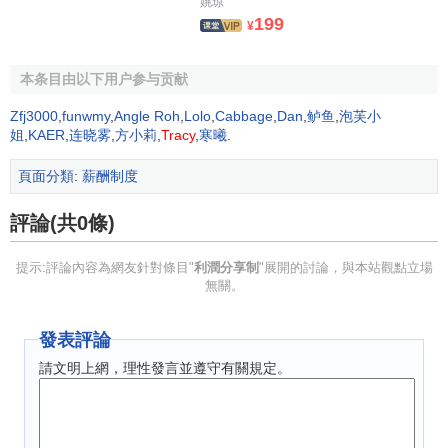
姚琼
拉大工資檔次，刺激雇員多做貢獻的作用。
199
¥
3） 按“分紅繫數”分配。根據工作崗位的性質和特點，制
定不同崗位的“勞動分紅繫數”，用年度紅利總額除以繫數總
本条目由以下用户参与贡献
額，求出標準紅利，在乘以個人所承擔工作的紅利分配稀
Zfj3000
,
funwmy
,
Angle Roh
,
Lolo
,
Cabbage
,
Dan
,
鲈鱼
,
泡芙小
疏。公式為：
姐
,
KAER
,
连晓雾
,
方小莉
,
Tracy
,
寒曦
.
A=[Y/(X1-n)]*Xn
頁面分類
:
薪酬制度
式中：Y為年度分紅總額；X1-n為繫數總額；Xn為個人
評論(共0條)
紅利分配繫數。
提示:評論內容為網友針對條目"
利潤分享制
"展開的討論，與本站觀點立場
這種方法是通過分紅體現工作崗位和雇員個人對企業利
無關。
潤貢獻的雙重差異，與其它工資比例法相比，更具有合理
性。
發表評論
請文明上網，理性發言並遵守有關規定。