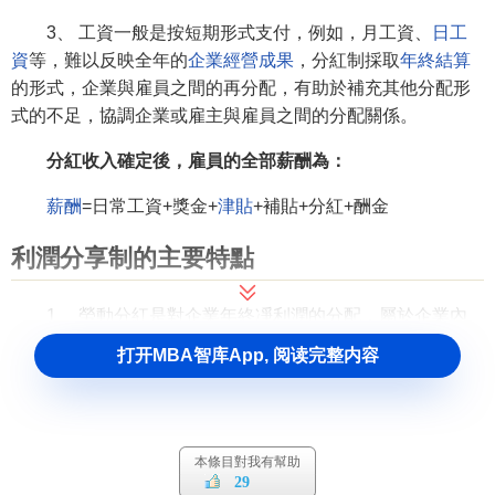
3、 工資一般是按短期形式支付，例如，月工資、
日工
資
等，難以反映全年的
企業經營成果
，分紅制採取
年終結算
的形式，企業與雇員之間的再分配，有助於補充其他分配形
式的不足，協調企業或雇主與雇員之間的分配關係。
分紅收入確定後，雇員的全部薪酬為：
薪酬
=日常工資+獎金+
津貼
+補貼+分紅+酬金
利潤分享制的主要特點
1、 勞動分紅是對企業年終凈利潤的分配，屬於企業內
部再分配，一般不進入
工資成本
；而工資和獎金是預支的
人
打开MBA智库App, 阅读完整内容
工成本
，屬於
生產費用
，在企業
初次分配
中進行。
2、 勞動分紅是對企業剩餘勞動成果的分配，分紅的數
量和規模受企業
擴大再生產投資
的影響，二者是彼此消長的
本條目對我有幫助
關係。而工資和獎金是定額和超額勞動的報酬，受勞動力日
29