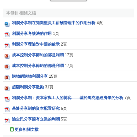
常供求狀況和
勞動力價值
的影響。
本條目相關文檔
3、 勞動分紅一般不與雇員的
勞動成果
直接掛鉤，而與
個人工資收入基數有關，它對勞動者的激勵作用不同於
基本
利潤分享制在知識型員工薪酬管理中的作用分析
4頁
工資
和獎金。
利潤分享考核法的作用
1頁
利潤分享制的分紅比例與方式
利潤分享理論對中國的啟示
2頁
成本控制分享節約的都是利潤
17頁
1、 分紅總額比例
成本控制分享節約的都是利潤
17頁
勞動分紅總額及其比例一般由企業最高決策層做出，分
購物網購物利潤分享
15頁
為“首期比例”和“續期比例”。
超額利潤分享激勵
31頁
1）“首期比例”是指企業初次建立分紅制度的年度所確定
利潤分享制：資本家與工人的博弈——基於馬克思經濟學的分析
7頁
的分紅比例，用公式表示為：
基於分享制的資本配置研究
6頁
S=H*G/L
論全民分享國有企業的利潤
5頁
式中：S為首期勞動分紅比例；H為勞動分紅總額占
工資
更多相關文檔
總額
的%；G為年度工資總額；L為年度可分配
利潤總額
。