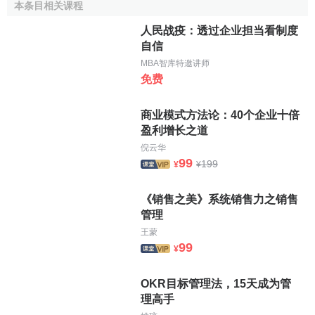
本条目相关课程
2）“續期比例”是指建立利潤分享制度以後的年份中，勞
人民战疫：透过企业担当看制度
動分紅比例可以按照不變、累進或浮動三種方式確定。不變
自信
是指首期比例確定之後，以後年度的勞動分紅占利潤總額的
MBA智库特邀讲师
比例不變；累進是指勞動分紅比例逐年按一定比例上調；浮
免费
動是指勞動分紅比例不固定，隨
企業利潤
而變化。
商业模式方法论：40个企业十倍
分紅額度是按照一定的比例從企業利潤中提成，比較常
盈利增长之道
用的形式是浮動分紅比例，計算方法是在企業獲得的利潤達
倪云华
到預先規定的“
投資回報率
”之後，剩餘部分即為紅利。
99
199
¥
¥
2、 雇員分紅比例
《销售之美》系统销售力之销售
勞動分紅總額確定之後，在雇員之間的分配方式為：
管理
王蒙
1） 按工資的固定百分比分配。該種方式以工資為基
99
¥
礎，把分紅作為一種補充
勞動報酬
。
OKR目标管理法，15天成为管
2） 按工資的累進百分比分配。在該種方式中，工資層
理高手
次越高，所或勞動紅利百分比越高，累進分配方式主要起著