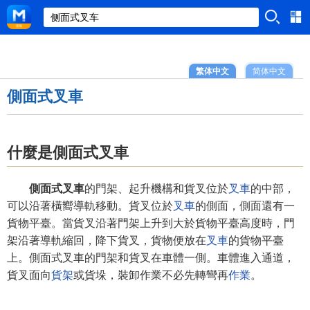
繁体中文
简体中文
側面式叉車
什麼是側面式叉車
側面式叉車
的門架、起升機構和貨叉位於
叉車
的中部，
可以沿著橫嚮導軌移動。貨叉位於
叉車
的側面，側面還有一
貨物平臺。當貨叉沿著門架上升到大於貨物平臺高度時，門
架沿著導軌縮回，降下貨叉，貨物便放在
叉車
的貨物平臺
上。側面式叉車的門架和貨叉在車體一側。車體進入通道，
貨叉面向
貨架
或貨垛，裝卸作業不必先轉彎再
作業
。