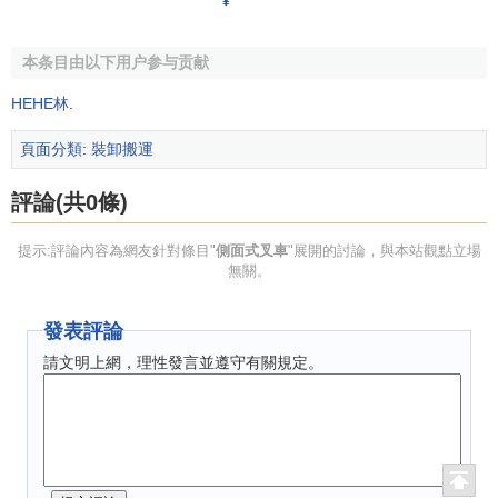
¥
本条目由以下用户参与贡献
HEHE林
.
頁面分類
:
裝卸搬運
評論(共0條)
提示:評論內容為網友針對條目"
側面式叉車
"展開的討論，與本站觀點立場
無關。
發表評論
請文明上網，理性發言並遵守有關規定。