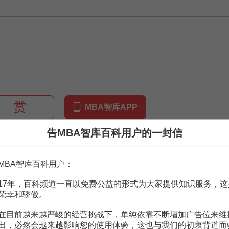
赏
MBA智库APP
告MBA智库百科用户的一封信
。
需要補充新內容或修改錯誤內容，請
編輯條目
或
投訴舉報
MBA智库百科用户：
改革
8頁
17年，百科频道一直以免费公益的形式为大家提供知识服务，这
荣幸和骄傲。
對中國融資制度改革的啟示
4頁
3頁
在目前越来越严峻的经营挑战下，单纯依靠不断增加广告位来维
1頁
出，必然会越来越影响您的使用体验，这也与我们的初衷背道而