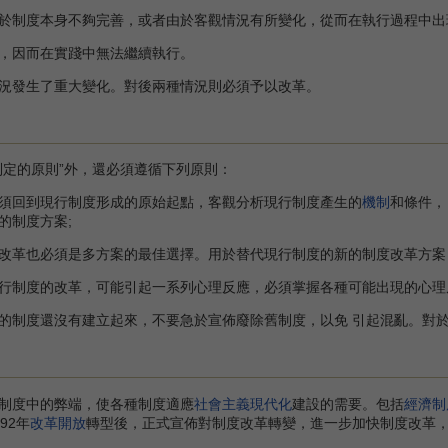
制度本身不夠完善，或者由於客觀情況有所變化，從而在執行過程中出
因而在實踐中無法繼續執行。
發生了重大變化。對後兩種情況則必須予以改革。
定的原則”外，還必須遵循下列原則：
回到現行制度形成的原始起點，客觀分析現行制度產生的
機制
和條件，
的制度方案;
革也必須是多方案的最佳選擇。用於替代現行制度的新的制度改革方案，
行制度的改革，可能引起一系列心理反應，必須掌握各種可能出現的心理
的制度還沒有建立起來，不要急於宣佈廢除舊制度，以免 引起混亂。對
度中的弊端，使各種制度適應
社會主義
現代化
建設的需要。包括
經濟制
92年
改革開放
轉型後，正式宣佈對制度改革轉變，進一步加快制度改革