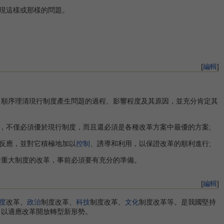
現這樣或那樣的問題。
[
編輯
]
 順序理清現行制度產生問題的過程、影響程度及其原因，並充分肯定其
不僅必須優於現行制度，而且還必須是各種改革方案中最優的方案;
反應，並對它積極地加以
控制
、誘導和利用，以保證改革的順利進行;
於重大制度的改革，事前必須要有充分的準備。
[
編輯
]
度
改革、
政治
制度改革、
科技
制度改革、
文化
制度改革等。是我國堅持
，以適應改革開放轉型新形勢。