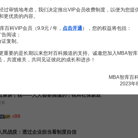
7頁
3頁
经过审慎地考虑，我们决定推出VIP会员收费制度，以便为您提
和更优质的内容。
库百科VIP会员（9.9元 / 年，
点击开通
），您的权益将包括：
广告阅读；
验证复制。
更重要的是长期以来您对百科频道的支持。诚邀您加入MBA智库
百家讲坛于赓哲：成大事者的“分钱术”
会员，共渡难关，共同见证彼此的成长和进步！
于赓哲
MBA智库百
68
¥
2023年
贾康谈个税——人人都要搞懂的个税和社保新政
贾康
99
¥
人民战疫：透过企业担当看制度自信