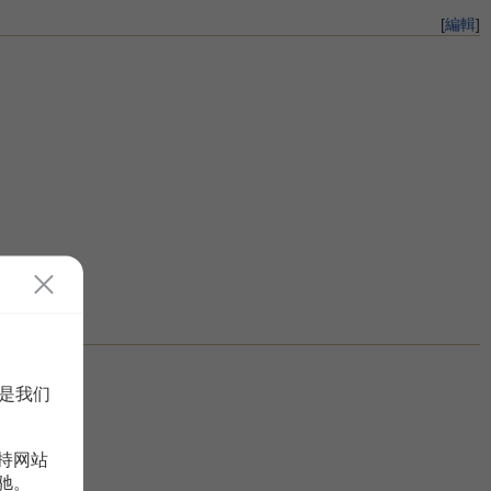
[
編輯
]
是我们
持网站
驰。