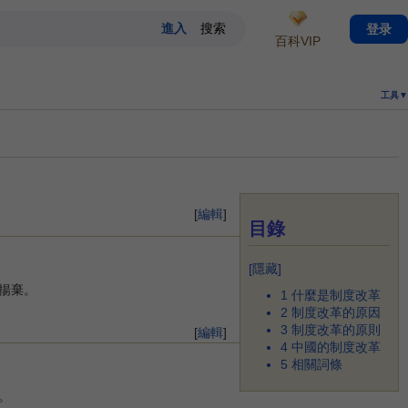
登录
百科VIP
工具▼
[
編輯
]
目錄
[
隱藏
]
揚棄。
1
什麼是制度改革
2
制度改革的原因
3
制度改革的原則
[
編輯
]
4
中國的制度改革
5
相關詞條
。