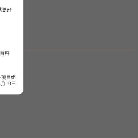
供更好
百科
科项目组
8月10日