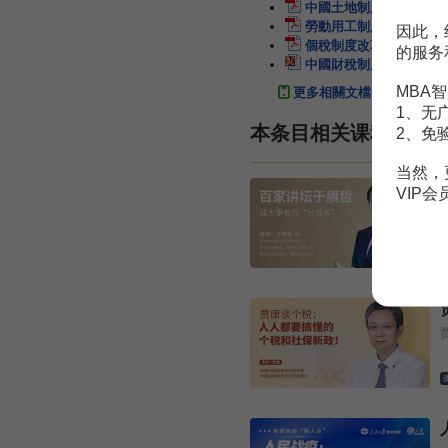
中國土地制度改革論要
勞動用工制度如何改革
因此，
個稅制度改革之我見
2頁
的服务
中國財稅制度改革
35頁
MBA智
更多相關文檔
1、无
本条目相关课程
2、免
当然，
VIP