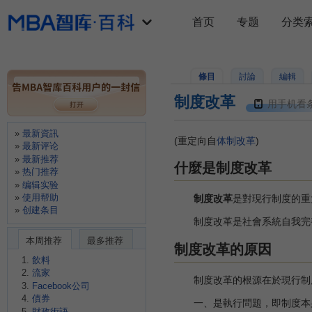
首页
专题
分类
條目
討論
編輯
制度改革
用手机看
最新資訊
(重定向自
体制改革
)
最新评论
最新推荐
什麼是制度改革
热门推荐
编辑实验
使用帮助
制度改革
是對現行制度的重
创建条目
制度改革是社會系統自我完
本周推荐
最多推荐
制度改革的原因
飲料
流家
制度改革的根源在於現行制度
Facebook公司
債券
一、是執行問題，即制度本身
財政術語