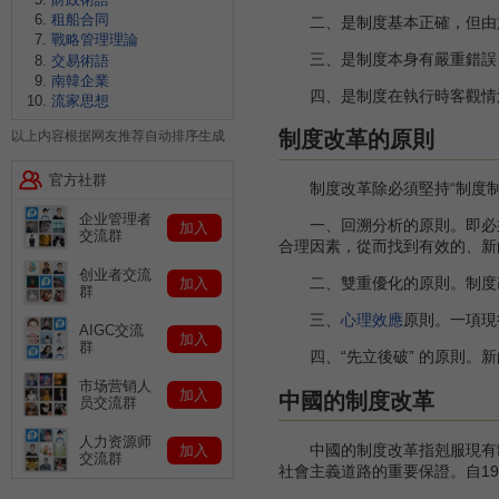
租船合同
二、是制度基本正確，但由於
戰略管理理論
三、是制度本身有嚴重錯誤，
交易術語
南韓企業
四、是制度在執行時客觀情況
流家思想
制度改革的原則
以上内容根据网友推荐自动排序生成
官方社群
制度改革除必須堅持“制度制
企业管理者
一、回溯分析的原則。即必須
加入
交流群
合理因素，從而找到有效的、新
创业者交流
二、雙重優化的原則。制度改
加入
群
三、
心理效應
原則。一項現
AIGC交流
加入
群
四、“先立後破” 的原則。新
市场营销人
加入
中國的制度改革
员交流群
人力资源师
中國的制度改革指剋服現有制
加入
交流群
社會主義道路的重要保證。自19