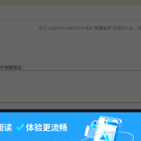
提示:評論內容為網友針對條目"
制度改革
"展開的討論，
守有關規定。
最後更改11:14, 2016年7月1日.
-
百科首页
-
关于百科
-
客户端
-
人才招聘
-
广告合作
-
权利通知
-
联系我们
-
免责声明