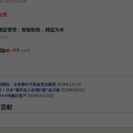
MBA智库特邀讲师
免费
精益管理：智能制造，精益为本
刘文彬
99
198
¥
¥
剛開始，未來幾年可能會更加難受
2019年1月7日
升！日本“國民收入倍增計劃”啟示錄
2018年9月8日
24小時瘋狂落戶
2018年5月23日
与贡献