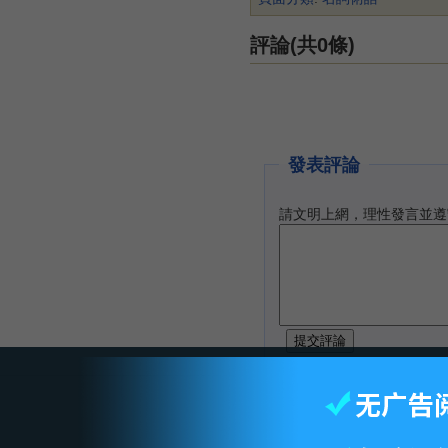
評論(共0條)
發表評論
請文明上網，理性發言並遵
智库首页