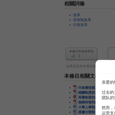
相關詞條
改革
所有制改革
行政改革
本條目對我有幫助
5
如果您認為本條目還有待完善，
本條目相關文檔
亲爱的
行政審批制度改革與立法
过去的
稿酬制度的改革
2頁
团队的
再審制度的改革
19頁
南韓和智利融資制度改革
小學人事制度改革制度
然而，
證據分類制度及其改革
1
运营支