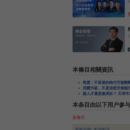
本條目相關資訊
馬雲：不容易的時代可能剛
消費升級，不是你想升就能
搶人才還是搶房奴？ 天津市
本条目由以下用户参
苏青荇
.
頁面分類
:
名詞術語