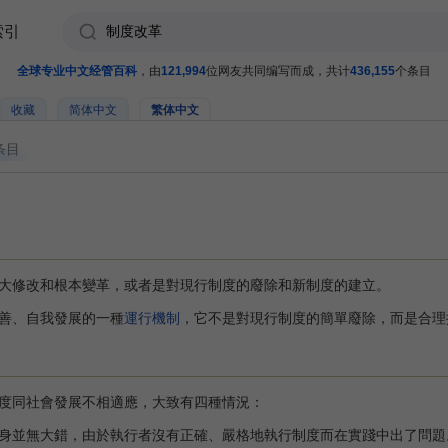
索引
全球专业中文经管百科
，由
121,994
位网友共同编写而成，共计
436,155
个条目
收藏
简体中文
繁体中文
条目
大修改和根本變革，或者是對現行制度的廢除和新制度的建立。
善、自我發展的一種
運行機制
，它不是對現行制度的簡單廢除，而是合理
同社會發展不相適應，大致有四種情況：
並無大錯，由於執行者沒有正確、嚴格地執行制度而在實踐中出了問題